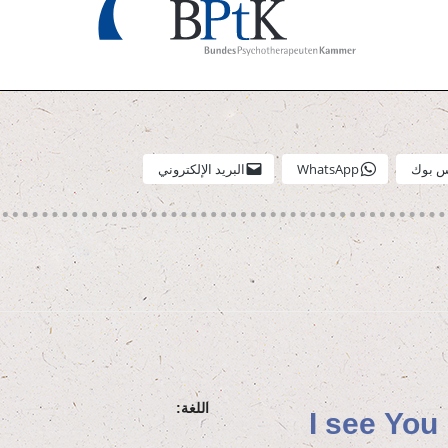
 بوك
Whats­App
البريد الإلكتروني
اللغة:
I see You