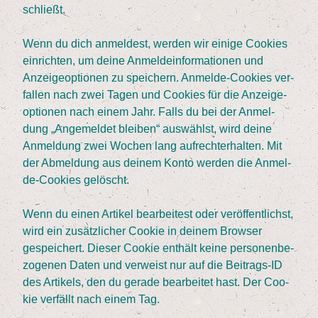
schließt.
Wenn du dich anmel­dest, wer­den wir eini­ge Coo­kies
ein­rich­ten, um dei­ne Anmel­de­infor­ma­tio­nen und
Anzei­ge­op­tio­nen zu spei­chern. Anmel­de-Coo­kies ver­
fal­len nach zwei Tagen und Coo­kies für die Anzei­ge­
op­tio­nen nach einem Jahr. Falls du bei der Anmel­
dung
„
Ange­mel­det blei­ben“ aus­wählst, wird dei­ne
Anmel­dung zwei Wochen lang auf­recht­erhal­ten. Mit
der Abmel­dung aus dei­nem Kon­to wer­den die Anmel­
de-Coo­kies gelöscht.
Wenn du einen Arti­kel bear­bei­test oder ver­öf­fent­lichst,
wird ein zusätz­li­cher Coo­kie in dei­nem Brow­ser
gespei­chert. Die­ser Coo­kie ent­hält kei­ne per­so­nen­be­
zo­ge­nen Daten und ver­weist nur auf die Bei­trags-ID
des Arti­kels, den du gera­de bear­bei­tet hast. Der Coo­
kie ver­fällt nach einem Tag.