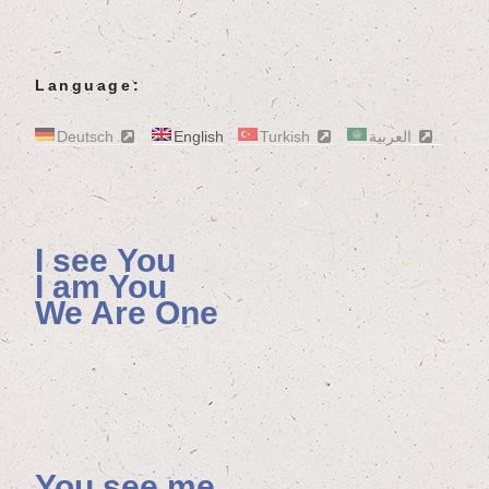
Language:
Deutsch
English
Turkish
العربية
I see You
I am You
We Are One
You see me