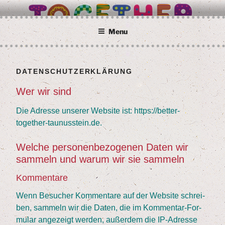
Skip
BETTER TOGETHER
Wir alle sind Taunusstein
to
content
Menu
DATEN­SCHUTZ­ER­KLÄ­RUNG
Wer wir sind
Die Adres­se unse­rer Web­site ist: https://better-
together-taunusstein.de.
Wel­che per­so­nen­be­zo­ge­nen Daten wir
sam­meln und war­um wir sie sammeln
Kom­men­ta­re
Wenn Besu­cher Kom­men­ta­re auf der Web­site schrei­
ben, sam­meln wir die Daten, die im Kom­men­tar-For­
mu­lar ange­zeigt wer­den, außer­dem die IP-Adres­se