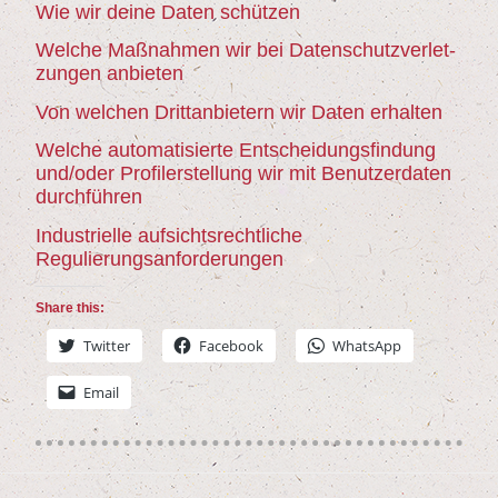
Wie wir dei­ne Daten schützen
Wel­che Maß­nah­men wir bei Daten­schutz­ver­let­
zun­gen anbieten
Von wel­chen Dritt­an­bie­tern wir Daten erhalten
Wel­che auto­ma­ti­sier­te Ent­schei­dungs­fin­dung
und/​oder Pro­fi­ler­stel­lung wir mit Benut­zer­da­ten
durchführen
Indus­tri­el­le auf­sichts­recht­li­che
Regulierungsanforderungen
Share this:
Twit­ter
Face­book
Whats­App
Email