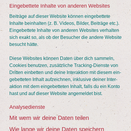
Ein­ge­bet­te­te Inhal­te von ande­ren Websites
Bei­trä­ge auf die­ser Web­site kön­nen ein­ge­bet­te­te
Inhal­te beinhal­ten (z. B. Vide­os, Bil­der, Bei­trä­ge etc.).
Ein­ge­bet­te­te Inhal­te von ande­ren Web­sites ver­hal­ten
sich exakt so, als ob der Besu­cher die ande­re Web­site
besucht hätte.
Die­se Web­sites kön­nen Daten über dich sam­meln,
Coo­kies benut­zen, zusätz­li­che Track­ing-Diens­te von
Drit­ten ein­bet­ten und dei­ne Inter­ak­ti­on mit die­sem ein­
ge­bet­te­ten Inhalt auf­zeich­nen, inklu­si­ve dei­ner Inter­
ak­ti­on mit dem ein­ge­bet­te­ten Inhalt, falls du ein Kon­to
hast und auf die­ser Web­site ange­mel­det bist.
Ana­ly­se­diens­te
Mit wem wir dei­ne Daten teilen
Wie lan­ge wir dei­ne Daten speichern