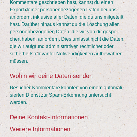
Kom­men­ta­re geschrie­ben hast, kannst du einen
Export dei­ner per­so­nen­be­zo­ge­nen Daten bei uns
anfor­dern, inklu­si­ve aller Daten, die du uns mit­ge­teilt
hast. Dar­über hin­aus kannst du die Löschung aller
per­so­nen­be­zo­ge­nen Daten, die wir von dir gespei­
chert haben, anfor­dern. Dies umfasst nicht die Daten,
die wir auf­grund admi­nis­tra­ti­ver, recht­li­cher oder
sicher­heits­re­le­van­ter Not­wen­dig­kei­ten auf­be­wah­ren
müssen.
Wohin wir dei­ne Daten senden
Besu­cher-Kom­men­ta­re könn­ten von einem auto­ma­ti­
sier­ten Dienst zur Spam-Erken­nung unter­sucht
werden.
Dei­ne Kontakt-Informationen
Wei­te­re Informationen