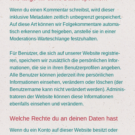
Wenn du einen Kom­men­tar schreibst, wird die­ser
inklu­si­ve Meta­da­ten zeit­lich unbe­grenzt gespei­chert.
Auf die­se Art kön­nen wir Fol­ge­kom­men­ta­re auto­ma­
tisch erken­nen und frei­ge­ben, anstel­le sie in einer
Mode­ra­ti­ons-War­te­schlan­ge festzuhalten.
Für Benut­zer, die sich auf unse­rer Web­site regis­trie­
ren, spei­chern wir zusätz­lich die per­sön­li­chen Infor­
ma­tio­nen, die sie in ihren Benut­zer­pro­fi­len ange­ben.
Alle Benut­zer kön­nen jeder­zeit ihre per­sön­li­chen
Infor­ma­tio­nen ein­se­hen, ver­än­dern oder löschen (der
Benut­zer­na­me kann nicht ver­än­dert wer­den). Admi­nis­
tra­to­ren der Web­site kön­nen die­se Infor­ma­tio­nen
eben­falls ein­se­hen und verändern.
Wel­che Rech­te du an dei­nen Daten hast
Wenn du ein Kon­to auf die­ser Web­site besitzt oder