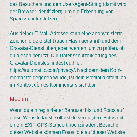
des Besu­chers und den User-Agent-String (damit wird
der Brow­ser iden­ti­fi­ziert), um die Erken­nung von
Spam zu unterstützen.
Aus dei­ner E‑Mail-Adres­se kann eine anony­mi­sier­te
Zei­chen­fol­ge erstellt (auch Hash genannt) und dem
Grava­tar-Dienst über­ge­ben wer­den, um zu prü­fen, ob
du die­sen benutzt. Die Daten­schutz­er­klä­rung des
Grava­tar-Diens­tes fin­dest du hier:
https://automattic.com/privacy/. Nach­dem dein Kom­
men­tar frei­ge­ge­ben wur­de, ist dein Pro­fil­bild öffent­lich
im Kon­text dei­nes Kom­men­tars sichtbar.
Medi­en
Wenn du ein regis­trier­ter Benut­zer bist und Fotos auf
die­se Web­site lädst, soll­test du ver­mei­den, Fotos mit
einem EXIF-GPS-Stand­ort hoch­zu­la­den. Besu­cher
die­ser Web­site könn­ten Fotos, die auf die­ser Web­site