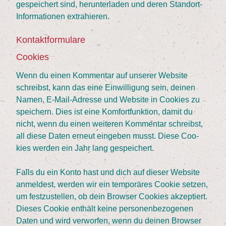
gespei­chert sind, her­un­ter­la­den und deren Stand­ort-
Infor­ma­tio­nen extrahieren.
Kon­takt­for­mu­la­re
Coo­kies
Wenn du einen Kom­men­tar auf unse­rer Web­site
schreibst, kann das eine Ein­wil­li­gung sein, dei­nen
Namen, E‑Mail-Adres­se und Web­site in Coo­kies zu
spei­chern. Dies ist eine Kom­fort­funk­ti­on, damit du
nicht, wenn du einen wei­te­ren Kom­men­tar schreibst,
all die­se Daten erneut ein­ge­ben musst. Die­se Coo­
kies wer­den ein Jahr lang gespeichert.
Falls du ein Kon­to hast und dich auf die­ser Web­site
anmel­dest, wer­den wir ein tem­po­rä­res Coo­kie set­zen,
um fest­zu­stel­len, ob dein Brow­ser Coo­kies akzep­tiert.
Die­ses Coo­kie ent­hält kei­ne per­so­nen­be­zo­ge­nen
Daten und wird ver­wor­fen, wenn du dei­nen Brow­ser