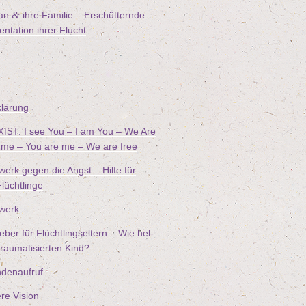
&
wan
ihre Fami­lie – Erschüt­tern­de
n­ta­ti­on ihrer Flucht
klä­rung
: I see You – I am You – We Are
XIST
me – You are me – We are free
werk gegen die Angst – Hil­fe für
 Flüchtlinge
­werk
­ber für Flücht­lings­el­tern – Wie hel­
au­ma­ti­sier­ten Kind?
den­auf­ruf
re Vision