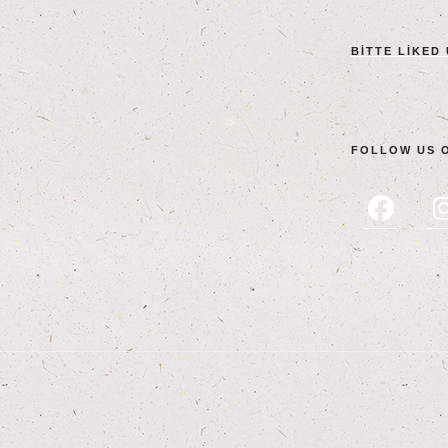
BIT­TE LIK­ED
FOL­LOW US 