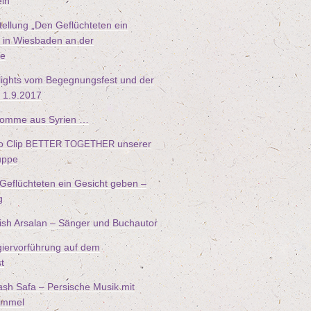
ein
tel­lung
„
Den Geflüch­te­ten ein
in Wies­ba­den an der
le
lights vom Begeg­nungs­fest und der
m
1
.
9
.
2017
kom­me aus Syrien …
o Clip
unse­rer
BETTER
TOGETHER
uppe
eflüch­te­ten ein Gesicht geben –
g
ish Arsalan – Sän­ger und Buchautor
­gier­vor­füh­rung auf dem
t
ash Safa – Per­si­sche Musik mit
rommel