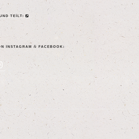
 UND TEILT:
&
ON INSTA­GRAM
FACEBOOK: