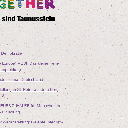
ür Demokratie
b Euro­pa” –
Das klei­ne Fern­
ZDF
lmempfehlung
­de Hei­mat Deutschland
tel­lung in St. Peter auf dem Berg
18
für Men­schen in
NEUES
ZUHAUSE
– Einladung
-Ver­an­stal­tung: Geleb­te Inte­gra­ti­