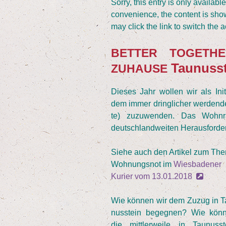
Sor­ry, this ent­ry is only availabl
con­ve­ni­ence, the con­tent is sho
may click the link to switch the a
BETTER
TOGETHE
Taunuss
ZUHAUSE
Die­ses Jahr wol­len wir als Ini
dem immer dring­li­cher wer­den­
te) zuzu­wen­den. Das Wohn­rau
deutsch­land­wei­ten Her­aus­for­
Sie­he auch den Arti­kel zum The
Woh­nungs­not im
Wies­ba­de­ner
Kurier vom
13
.
01
.
2018
Wie kön­nen wir dem Zuzug in T
nus­stein begeg­nen? Wie kön­
die mitt­ler­wei­le in Tau­nus­st