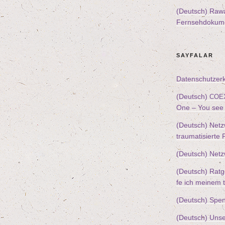
(Deutsch) Ra
Fern­seh­do­ku­me
SAY­FA­LAR
Daten­schutz­er­
(Deutsch)
COE
One – You see 
(Deutsch) Netz­
trau­ma­ti­sier­te
(Deutsch) Netz
(Deutsch) Rat­ge
fe ich mei­nem tr
(Deutsch) Spen­
(Deutsch) Unse­