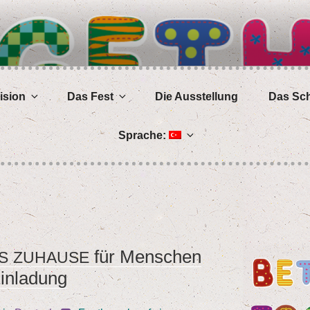
OGETHER
isi­on
Das Fest
Die Aus­stel­lung
Das Schü
Spra­che:
für Men­schen
S
ZUHAUSE
Einladung