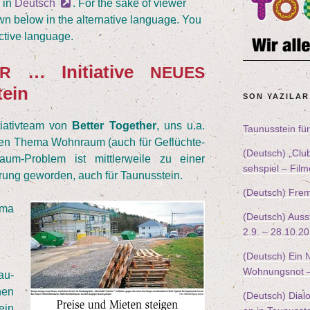
e in
Deutsch
. For the sake of view­er
wn below in the alter­na­ti­ve lan­guage. You
cti­ve language.
… Initia­ti­ve
R
NEUES
tein
SON YAZILAR
tia­tiv­team von
Bet­ter Tog­e­ther
, uns u.a.
Tau­nus­stein f
den The­ma Wohn­raum (auch für Geflüch­te­
(Deutsch)
„
Clu
m-Pro­blem ist mitt­ler­wei­le zu einer
seh­spiel – Fi
de­rung gewor­den, auch für Taunusstein.
(Deutsch) Frem
­ma
(Deutsch) Aus­s
2
.
9
. –
28
.
10
.
20
(Deutsch) Ein
Woh­nungs­not 
au­
nen
(Deutsch) Dia­log
ein