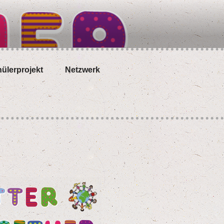
­ler­pro­jekt
Netz­werk