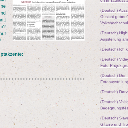
on in Taunusst
ine
(Deutsch) Aus­s
ind
Gesicht geben” 
ritt
Volkshochschu
en?
(Deutsch) High­
auf
Aus­stel­lung a
?
(Deutsch) Ich 
­ak­zen­te:
(Deutsch) Vide
Foto-Projektgr
(Deutsch) Den G
Fotoausstellun
(Deutsch) Dar­v
(Deutsch) Vol­ti
Begegnungsfes
(Deutsch) Sia­v
Gitar­re und T