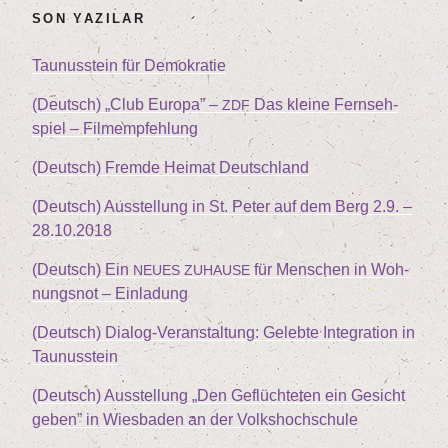
SON YAZILAR
Tau­nus­stein für Demokratie
(Deutsch)
„
Club Euro­pa” –
Das klei­ne Fern­seh­
ZDF
spiel – Filmempfehlung
(Deutsch) Frem­de Hei­mat Deutschland
(Deutsch) Aus­stel­lung in St. Peter auf dem Berg
2
.
9
. –
28
.
10
.
2018
(Deutsch) Ein
für Men­schen in Woh­
NEUES
ZUHAUSE
nungs­not – Einladung
(Deutsch) Dia­log-Ver­an­stal­tung: Geleb­te Inte­gra­ti­on in
Taunusstein
(Deutsch) Aus­stel­lung
„
Den Geflüch­te­ten ein Gesicht
geben” in Wies­ba­den an der Volkshochschule