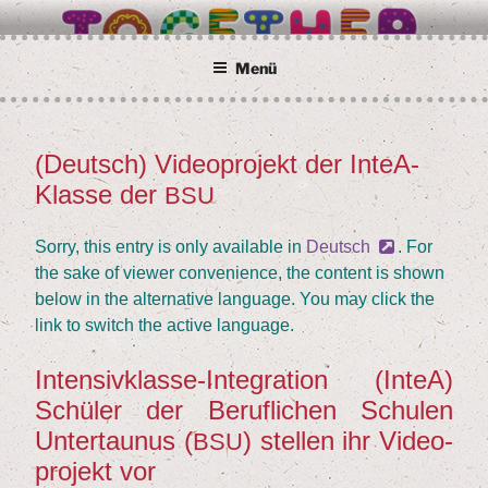
İçeriğe
BETTER TOGETHER
Wir alle sind Taunusstein
geç
Menü
(Deutsch) Video­pro­jekt der InteA-
YAYIM
TARIHI
Klas­se der
BSU
Sor­ry, this ent­ry is only available in
Deutsch
. For
the sake of view­er con­ve­ni­ence, the con­tent is shown
below in the alter­na­ti­ve lan­guage. You may click the
link to switch the acti­ve language.
Inten­siv­klas­se-Inte­gra­ti­on (InteA)
Schü­ler der Beruf­li­chen Schu­len
Unter­tau­nus (
) stel­len ihr Video­
BSU
pro­jekt vor