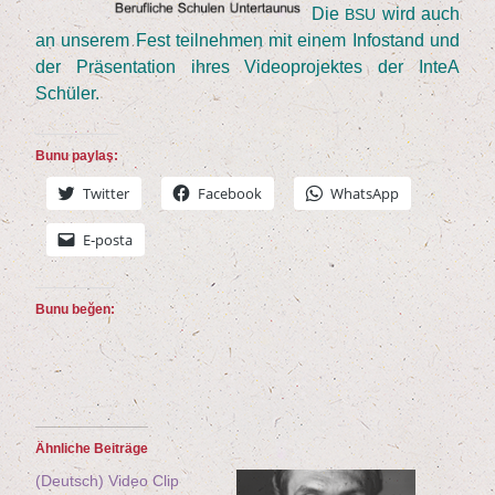
Die
wird auch
BSU
an unse­rem Fest teil­neh­men mit einem Info­stand und
der Prä­sen­ta­ti­on ihres Video­pro­jek­tes der InteA
Schüler.
Bunu paylaş:
Twit­ter
Face­book
Whats­App
E‑posta
Bunu beğen:
Ähn­li­che Beiträge
(Deutsch) Video Clip