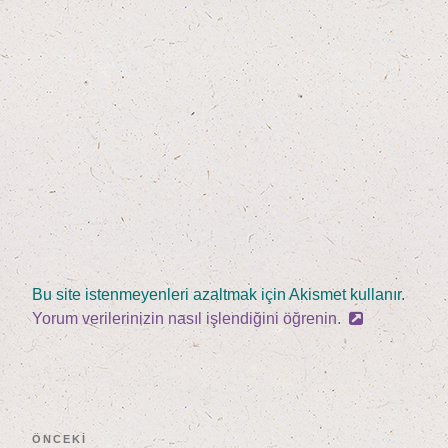
Bu site istenmeyenleri azaltmak için Akismet kullanır.
Yorum verilerinizin nasıl işlendiğini öğrenin.
Yazı
Önceki
ÖNCEKI
gezinmesi