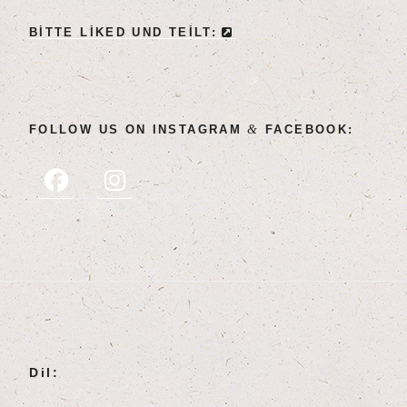
BIT­TE LIK­ED UND TEILT:
&
FOL­LOW US ON INSTA­GRAM
FACEBOOK:
Dil: