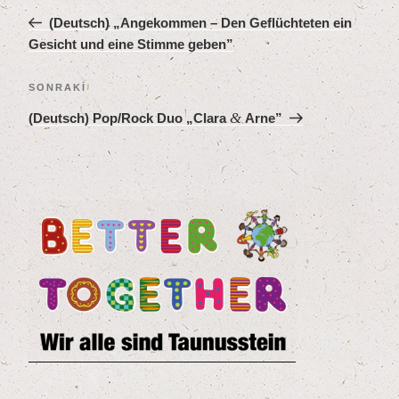
Yazı
(Deutsch)
„
Ange­kom­men – Den Geflüch­te­ten ein
Gesicht und eine Stim­me geben”
Sonraki
SONRAKI
Yazı
&
(Deutsch) Pop/​Rock Duo
„
Cla­ra
Arne”