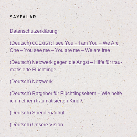
SAY­FA­LAR
Daten­schutz­er­klä­rung
(Deutsch)
: I see You – I am You – We Are
COEXIST
One – You see me – You are me – We are free
(Deutsch) Netz­werk gegen die Angst – Hil­fe für trau­
ma­ti­sier­te Flüchtlinge
(Deutsch) Netz­werk
(Deutsch) Rat­ge­ber für Flücht­lings­el­tern – Wie hel­fe
ich mei­nem trau­ma­ti­sier­ten Kind?
(Deutsch) Spen­den­auf­ruf
(Deutsch) Unse­re Vision