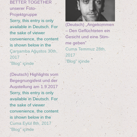
BETTER TOGETHER
unse­rer Foto-
Projektgruppe
Sorry, this entry is only
(Deutsch) ​„Ange­kom­men
available in Deutsch. For
– Den Geflüch­te­ten ein
the sake of viewer
Gesicht und eine Stim­
convenience, the content
me geben”
is shown below in the
Cuma Temmuz 28th,
alternative language. You
Çarşamba Ağustos 30th,
2017
may click the link to
2017
"Blog" içinde
switch the active
"Blog" içinde
language.
(Deutsch) High­lights vom
Begeg­nungs­fest und der
Aus­stel­lung am 1.9.2017
Sorry, this entry is only
available in Deutsch. For
the sake of viewer
convenience, the content
is shown below in the
alternative language. You
Cuma Eylül 8th, 2017
may click the link to
"Blog" içinde
switch the active