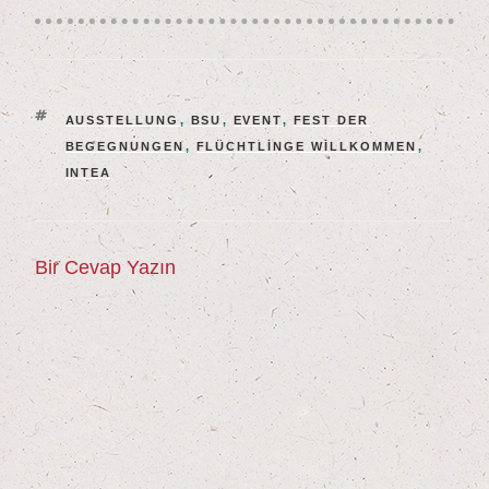
language.
ETIKETLER
AUSSTELLUNG
,
BSU
,
EVENT
,
FEST DER
BEGEGNUNGEN
,
FLÜCHTLINGE WILLKOMMEN
,
INTEA
Bir Cevap Yazın