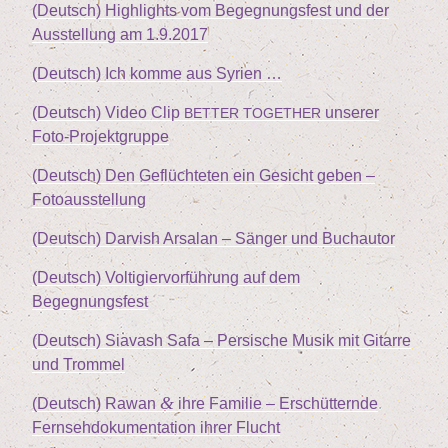
(Deutsch) High­lights vom Begeg­nungs­fest und der
Aus­stel­lung am
1
.
9
.
2017
(Deutsch) Ich kom­me aus Syrien …
(Deutsch) Video Clip
unse­rer
BETTER
TOGETHER
Foto-Projektgruppe
(Deutsch) Den Geflüch­te­ten ein Gesicht geben –
Fotoausstellung
(Deutsch) Dar­vish Arsalan – Sän­ger und Buchautor
(Deutsch) Vol­ti­gier­vor­füh­rung auf dem
Begegnungsfest
(Deutsch) Sia­vash Safa – Per­si­sche Musik mit Gitar­re
und Trommel
&
(Deutsch) Rawan
ihre Fami­lie – Erschüt­tern­de
Fern­seh­do­ku­men­ta­ti­on ihrer Flucht