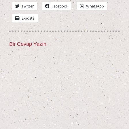
Twit­ter
Face­book
Whats­App
E‑posta
Bir Cevap Yazın