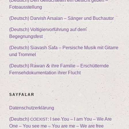
(Deutsch) Den Geflüch­te­ten ein Gesicht geben –
Fotoausstellung
(Deutsch) Dar­vish Arsalan – Sän­ger und Buchautor
(Deutsch) Vol­ti­gier­vor­füh­rung auf dem
Begegnungsfest
(Deutsch) Sia­vash Safa – Per­si­sche Musik mit Gitar­re
und Trommel
&
(Deutsch) Rawan
ihre Fami­lie – Erschüt­tern­de
Fern­seh­do­ku­men­ta­ti­on ihrer Flucht
SAY­FA­LAR
Daten­schutz­er­klä­rung
(Deutsch)
: I see You – I am You – We Are
COEXIST
One – You see me – You are me – We are free