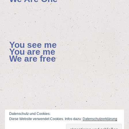
You see me
You are me
We are free
Datenschutz und Cookies:
Diese Website verwendet Cookies. Infos dazu:
Datenschutzerklärung
ViSdP: Florian Hoenisch, Mainzer Allee 4, 65232 Taunusstein
Webdesign & Adminstration: Peter Wolf
www.fotodesign-wolf.de