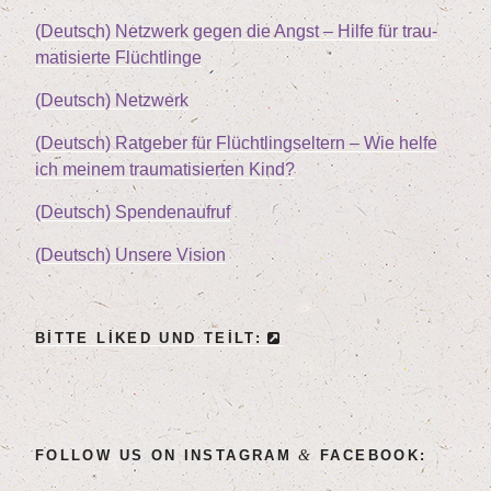
(Deutsch) Netz­werk gegen die Angst – Hil­fe für trau­
ma­ti­sier­te Flüchtlinge
(Deutsch) Netz­werk
(Deutsch) Rat­ge­ber für Flücht­lings­el­tern – Wie hel­fe
ich mei­nem trau­ma­ti­sier­ten Kind?
(Deutsch) Spen­den­auf­ruf
(Deutsch) Unse­re Vision
BIT­TE LIK­ED UND TEILT:
&
FOL­LOW US ON INSTA­GRAM
FACEBOOK: