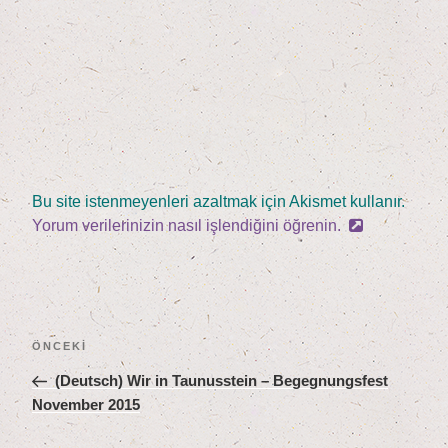
Bu site istenmeyenleri azaltmak için Akismet kullanır.
Yorum verilerinizin nasıl işlendiğini öğrenin.
Yazı
Önceki
ÖNCEKI
gezinmesi
Yazı
(Deutsch) Wir in Tau­nus­stein – Begeg­nungs­fest
Novem­ber
2015