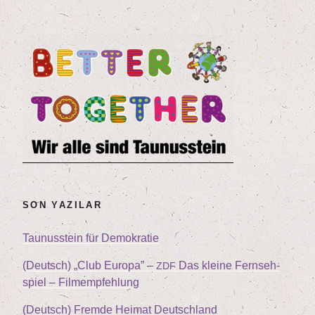
SON YAZILAR
Tau­nus­stein für Demokratie
(Deutsch)
„
Club Euro­pa” –
Das klei­ne Fern­seh­
ZDF
spiel – Filmempfehlung
(Deutsch) Frem­de Hei­mat Deutschland