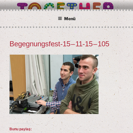
İçeriğe
BETTER TOGETHER
Wir alle sind Taunusstein
geç
Menü
Begeg­nungs­fest-
15
–
11
-
15
–
105
Bunu paylaş: