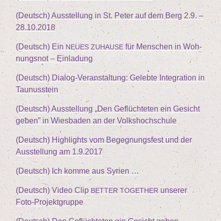
(Deutsch) Aus­stel­lung in St. Peter auf dem Berg
2
.
9
. –
28
.
10
.
2018
(Deutsch) Ein
für Men­schen in Woh­
NEUES
ZUHAUSE
nungs­not – Einladung
(Deutsch) Dia­log-Ver­an­stal­tung: Geleb­te Inte­gra­ti­on in
Taunusstein
(Deutsch) Aus­stel­lung
„
Den Geflüch­te­ten ein Gesicht
geben” in Wies­ba­den an der Volkshochschule
(Deutsch) High­lights vom Begeg­nungs­fest und der
Aus­stel­lung am
1
.
9
.
2017
(Deutsch) Ich kom­me aus Syrien …
(Deutsch) Video Clip
unse­rer
BETTER
TOGETHER
Foto-Projektgruppe