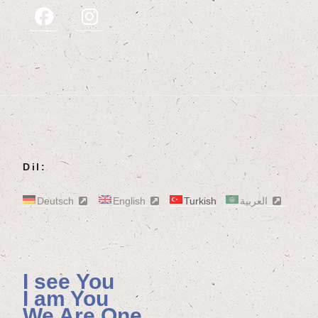
Dil:
Deutsch
English
Turkish
العربية
I see You
I am You
We Are One