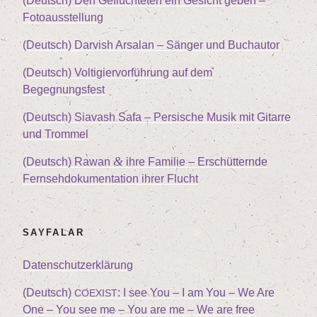
(Deutsch) Den Geflüch­te­ten ein Gesicht geben –
Fotoausstellung
(Deutsch) Dar­vish Arsalan – Sän­ger und Buchautor
(Deutsch) Vol­ti­gier­vor­füh­rung auf dem
Begegnungsfest
(Deutsch) Sia­vash Safa – Per­si­sche Musik mit Gitar­re
und Trommel
&
(Deutsch) Rawan
ihre Fami­lie – Erschüt­tern­de
Fern­seh­do­ku­men­ta­ti­on ihrer Flucht
SAY­FA­LAR
Daten­schutz­er­klä­rung
(Deutsch)
: I see You – I am You – We Are
COEXIST
One – You see me – You are me – We are free