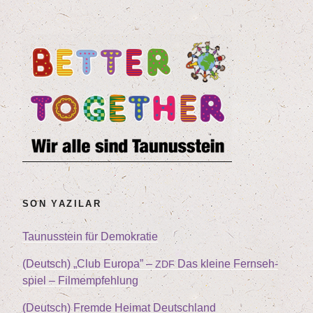
SON YAZILAR
Tau­nus­stein für Demokratie
(Deutsch)
„
Club Euro­pa” –
Das klei­ne Fern­seh­
ZDF
spiel – Filmempfehlung
(Deutsch) Frem­de Hei­mat Deutschland