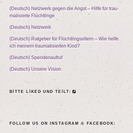
(Deutsch) Netz­werk gegen die Angst – Hil­fe für trau­
ma­ti­sier­te Flüchtlinge
(Deutsch) Netz­werk
(Deutsch) Rat­ge­ber für Flücht­lings­el­tern – Wie hel­fe
ich mei­nem trau­ma­ti­sier­ten Kind?
(Deutsch) Spen­den­auf­ruf
(Deutsch) Unse­re Vision
BIT­TE LIK­ED UND TEILT:
&
FOL­LOW US ON INSTA­GRAM
FACEBOOK: