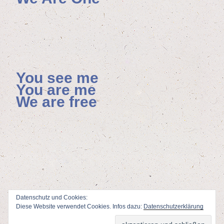
You see me
You are me
We are free
Datenschutz und Cookies:
Diese Website verwendet Cookies. Infos dazu:
Datenschutzerklärung
ViSdP: Florian Hoenisch, Mainzer Allee 4, 65232 Taunusstein
Webdesign & Adminstration: Peter Wolf
www.fotodesign-wolf.de