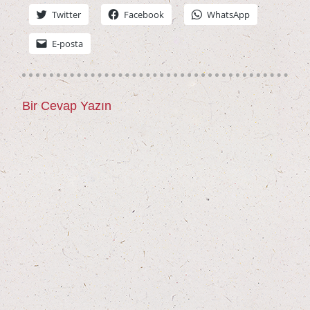
Twit­ter
Face­book
Whats­App
E‑posta
Bir Cevap Yazın