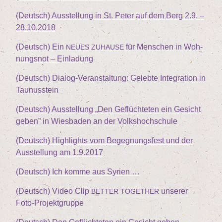
(Deutsch) Aus­stel­lung in St. Peter auf dem Berg
2
.
9
. –
28
.
10
.
2018
(Deutsch) Ein
für Men­schen in Woh­
NEUES
ZUHAUSE
nungs­not – Einladung
(Deutsch) Dia­log-Ver­an­stal­tung: Geleb­te Inte­gra­ti­on in
Taunusstein
(Deutsch) Aus­stel­lung
„
Den Geflüch­te­ten ein Gesicht
geben” in Wies­ba­den an der Volkshochschule
(Deutsch) High­lights vom Begeg­nungs­fest und der
Aus­stel­lung am
1
.
9
.
2017
(Deutsch) Ich kom­me aus Syrien …
(Deutsch) Video Clip
unse­rer
BETTER
TOGETHER
Foto-Projektgruppe