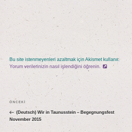
Bu site istenmeyenleri azaltmak için Akismet kullanır.
Yorum verilerinizin nasıl işlendiğini öğrenin.
Yazı
Önceki
ÖNCEKI
gezinmesi
Yazı
(Deutsch) Wir in Tau­nus­stein – Begeg­nungs­fest
Novem­ber
2015