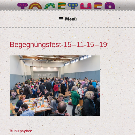
İçeriğe
BETTER TOGETHER
Wir alle sind Taunusstein
geç
Menü
Begeg­nungs­fest-
15
–
11
-
15
–
19
Bunu paylaş: