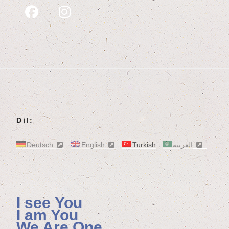
Dil:
Deutsch
English
Turkish
العربية
I see You
I am You
We Are One