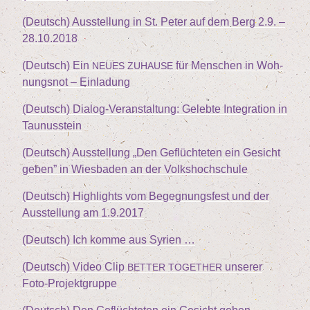
(Deutsch) Aus­stel­lung in St. Peter auf dem Berg
2
.
9
. –
28
.
10
.
2018
(Deutsch) Ein
für Men­schen in Woh­
NEUES
ZUHAUSE
nungs­not – Einladung
(Deutsch) Dia­log-Ver­an­stal­tung: Geleb­te Inte­gra­ti­on in
Taunusstein
(Deutsch) Aus­stel­lung
„
Den Geflüch­te­ten ein Gesicht
geben” in Wies­ba­den an der Volkshochschule
(Deutsch) High­lights vom Begeg­nungs­fest und der
Aus­stel­lung am
1
.
9
.
2017
(Deutsch) Ich kom­me aus Syrien …
(Deutsch) Video Clip
unse­rer
BETTER
TOGETHER
Foto-Projektgruppe