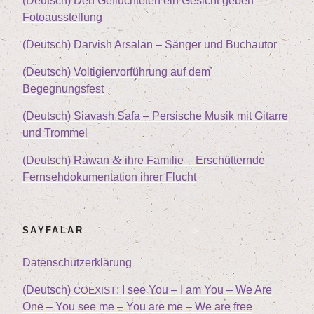
(Deutsch) Den Geflüch­te­ten ein Gesicht geben –
Fotoausstellung
(Deutsch) Dar­vish Arsalan – Sän­ger und Buchautor
(Deutsch) Vol­ti­gier­vor­füh­rung auf dem
Begegnungsfest
(Deutsch) Sia­vash Safa – Per­si­sche Musik mit Gitar­re
und Trommel
&
(Deutsch) Rawan
ihre Fami­lie – Erschüt­tern­de
Fern­seh­do­ku­men­ta­ti­on ihrer Flucht
SAY­FA­LAR
Daten­schutz­er­klä­rung
(Deutsch)
: I see You – I am You – We Are
COEXIST
One – You see me – You are me – We are free