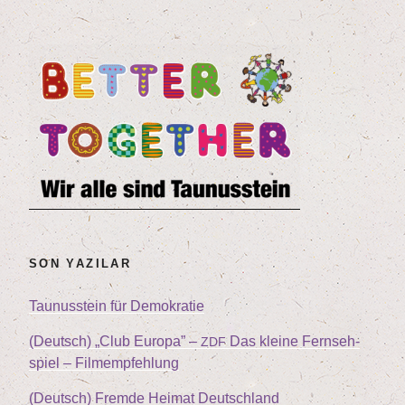
SON YAZILAR
Tau­nus­stein für Demokratie
(Deutsch)
„
Club Euro­pa” –
Das klei­ne Fern­seh­
ZDF
spiel – Filmempfehlung
(Deutsch) Frem­de Hei­mat Deutschland