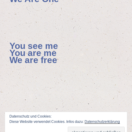
You see me
You are me
We are free
Datenschutz und Cookies:
Diese Website verwendet Cookies. Infos dazu:
Datenschutzerklärung
ViSdP: Florian Hoenisch, Mainzer Allee 4, 65232 Taunusstein
Webdesign & Adminstration: Peter Wolf
www.fotodesign-wolf.de