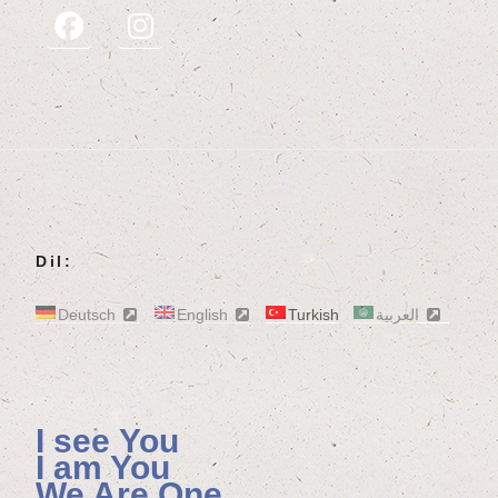
Dil:
Deutsch
English
Turkish
العربية
I see You
I am You
We Are One