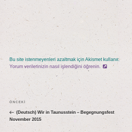
Bu site istenmeyenleri azaltmak için Akismet kullanır.
Yorum verilerinizin nasıl işlendiğini öğrenin.
Yazı
Önceki
ÖNCEKI
gezinmesi
Yazı
(Deutsch) Wir in Tau­nus­stein – Begeg­nungs­fest
Novem­ber
2015