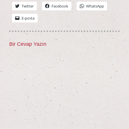
Twit­ter
Face­book
Whats­App
E‑posta
Bir Cevap Yazın