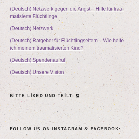
(Deutsch) Netz­werk gegen die Angst – Hil­fe für trau­
ma­ti­sier­te Flüchtlinge
(Deutsch) Netz­werk
(Deutsch) Rat­ge­ber für Flücht­lings­el­tern – Wie hel­fe
ich mei­nem trau­ma­ti­sier­ten Kind?
(Deutsch) Spen­den­auf­ruf
(Deutsch) Unse­re Vision
BIT­TE LIK­ED UND TEILT:
&
FOL­LOW US ON INSTA­GRAM
FACEBOOK: