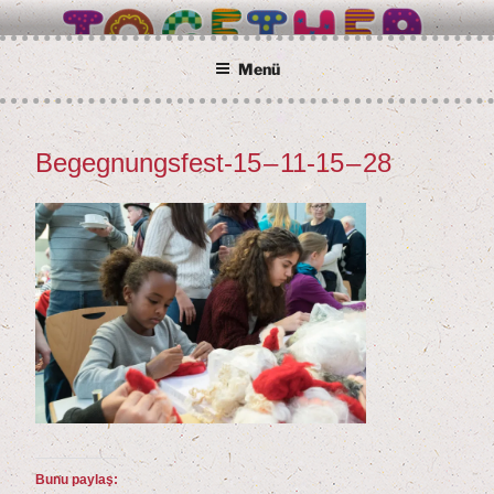
İçeriğe
BETTER TOGETHER
Wir alle sind Taunusstein
geç
Menü
Begeg­nungs­fest-
15
–
11
-
15
–
28
Bunu paylaş: