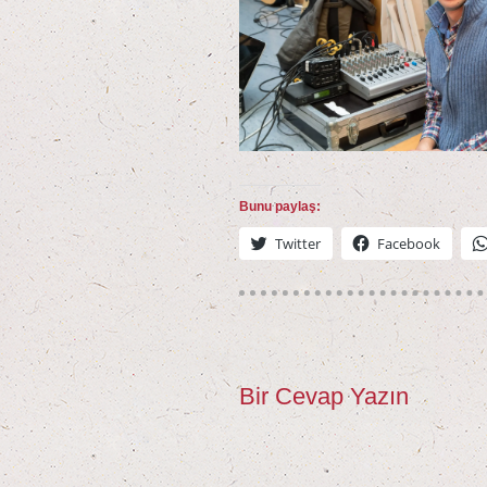
Bunu paylaş:
Twit­ter
Face­book
Bir Cevap Yazın