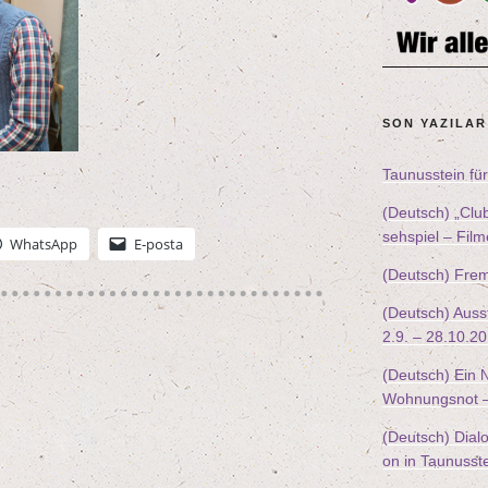
SON YAZILAR
Tau­nus­stein f
(Deutsch)
„
Clu
seh­spiel – Fi
Whats­App
E‑posta
(Deutsch) Frem
(Deutsch) Aus­s
2
.
9
. –
28
.
10
.
20
(Deutsch) Ein
Woh­nungs­not 
(Deutsch) Dia­log
on in Taunusst