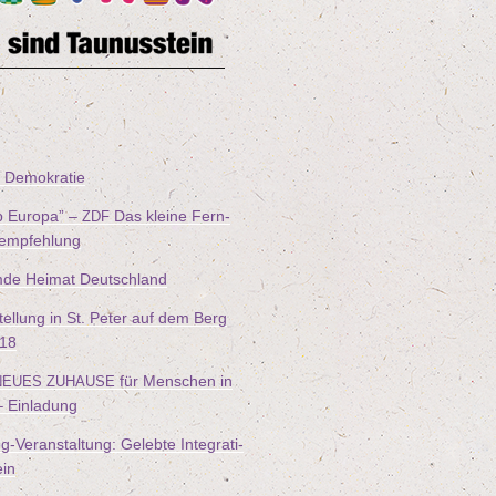
ür Demokratie
b Euro­pa” –
Das klei­ne Fern­
ZDF
lmempfehlung
­de Hei­mat Deutschland
tel­lung in St. Peter auf dem Berg
18
für Men­schen in
NEUES
ZUHAUSE
– Einladung
-Ver­an­stal­tung: Geleb­te Inte­gra­ti­
ein