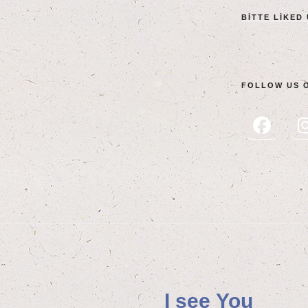
BIT­TE LIK­ED
FOL­LOW US 
I see You