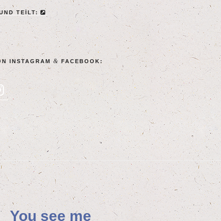
 UND TEILT:
&
ON INSTA­GRAM
FACEBOOK:
You see me