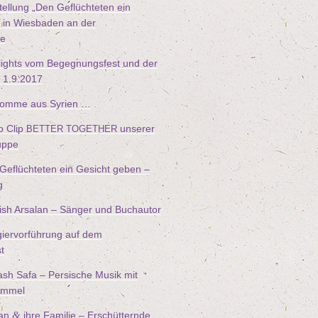
tel­lung
„
Den Geflüch­te­ten ein
in Wies­ba­den an der
le
lights vom Begeg­nungs­fest und der
m
1
.
9
.
2017
kom­me aus Syrien …
o Clip
unse­rer
BETTER
TOGETHER
uppe
eflüch­te­ten ein Gesicht geben –
g
ish Arsalan – Sän­ger und Buchautor
­gier­vor­füh­rung auf dem
t
ash Safa – Per­si­sche Musik mit
rommel
&
wan
ihre Fami­lie – Erschüt­tern­de