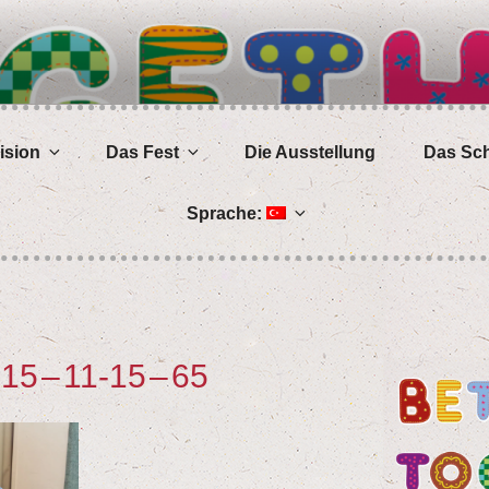
OGETHER
isi­on
Das Fest
Die Aus­stel­lung
Das Schü
Spra­che:
-
15
–
11
-
15
–
65