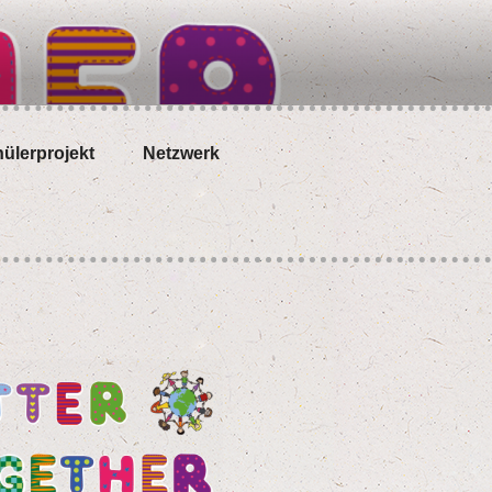
­ler­pro­jekt
Netz­werk