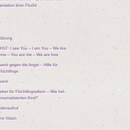
n­ta­ti­on ihrer Flucht
klä­rung
: I see You – I am You – We Are
XIST
me – You are me – We are free
werk gegen die Angst – Hil­fe für
 Flüchtlinge
­werk
­ber für Flücht­lings­el­tern – Wie hel­
au­ma­ti­sier­ten Kind?
den­auf­ruf
re Vision