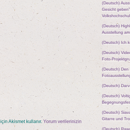
(Deutsch) Aus­s
Gesicht geben” 
Volkshochschu
(Deutsch) High­
Aus­stel­lung a
(Deutsch) Ich 
(Deutsch) Vide
Foto-Projektgr
(Deutsch) Den G
Fotoausstellun
(Deutsch) Dar­v
(Deutsch) Vol­ti
Begegnungsfes
(Deutsch) Sia­v
Gitar­re und T
için Akismet kullanır.
Yorum verilerinizin
(Deutsch) Ra