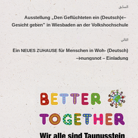
تصفّح
المقالة
السابق
المقالات
السابقة
„
Den Geflüch­te­ten ein
(Deutsch) Aus­stel­lung
Gesicht geben” in Wies­ba­den an der Volkshochschule
المقالة
التالي
التالية
für Men­schen in Woh­
(Deutsch) Ein
NEUES
ZUHAUSE
nungs­not – Einladung