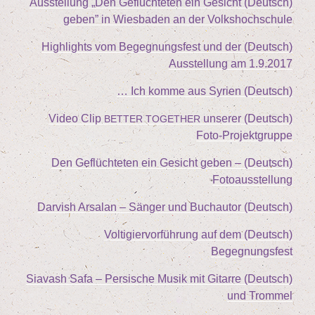
„
Den Geflüch­te­ten ein Gesicht
(Deutsch) Aus­stel­lung
geben” in Wies­ba­den an der Volkshochschule
(Deutsch) High­lights vom Begeg­nungs­fest und der
Aus­stel­lung am
1
.
9
.
2017
(Deutsch) Ich kom­me aus Syrien …
unse­rer
(Deutsch) Video Clip
BETTER
TOGETHER
Foto-Projektgruppe
(Deutsch) Den Geflüch­te­ten ein Gesicht geben –
Fotoausstellung
(Deutsch) Dar­vish Arsalan – Sän­ger und Buchautor
(Deutsch) Vol­ti­gier­vor­füh­rung auf dem
Begegnungsfest
(Deutsch) Sia­vash Safa – Per­si­sche Musik mit Gitar­re
und Trommel