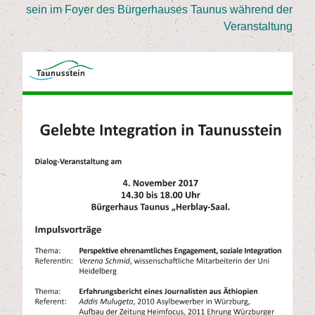
sein im Foy­er des Bür­ger­hau­ses Tau­nus wäh­rend der
Veranstaltung