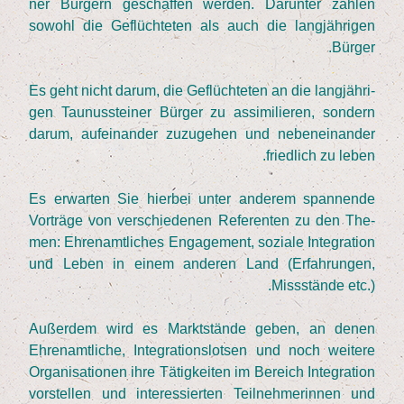
ner Bür­gern geschaf­fen wer­den. Dar­un­ter zäh­len
sowohl die Geflüch­te­ten als auch die lang­jäh­ri­gen
Bürger.
Es geht nicht dar­um, die Geflüch­te­ten an die lang­jäh­ri­
gen Tau­nus­stei­ner Bür­ger zu assi­mi­lie­ren, son­dern
dar­um, auf­ein­an­der zuzu­ge­hen und neben­ein­an­der
fried­lich zu leben.
Es erwar­ten Sie hier­bei unter ande­rem span­nen­de
Vor­trä­ge von ver­schie­de­nen Refe­ren­ten zu den The­
men: Ehren­amt­li­ches Enga­ge­ment, sozia­le Inte­gra­ti­on
und Leben in einem ande­ren Land (Erfah­run­gen,
Miss­stän­de etc.).
Außer­dem wird es Markt­stän­de geben, an denen
Ehren­amt­li­che, Inte­gra­ti­ons­lot­sen und noch wei­te­re
Orga­ni­sa­tio­nen ihre Tätig­kei­ten im Bereich Inte­gra­ti­on
vor­stel­len und inter­es­sier­ten Teil­neh­me­rin­nen und