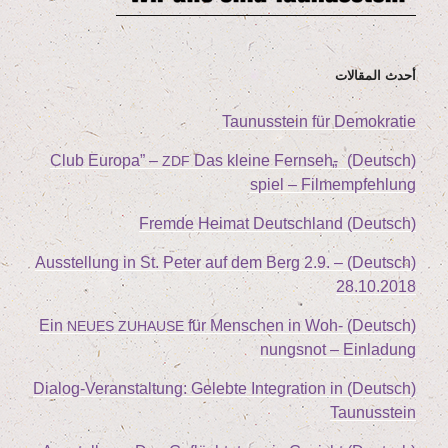
أحدث المقالات
Tau­nus­stein für Demokratie
Club Euro­pa” –
Das klei­ne Fern­seh­
„
(Deutsch)
ZDF
spiel – Filmempfehlung
(Deutsch) Frem­de Hei­mat Deutschland
2
.
9
. –
(Deutsch) Aus­stel­lung in St. Peter auf dem Berg
28
.
10
.
2018
für Men­schen in Woh­
(Deutsch) Ein
NEUES
ZUHAUSE
nungs­not – Einladung
(Deutsch) Dia­log-Ver­an­stal­tung: Geleb­te Inte­gra­ti­on in
Taunusstein