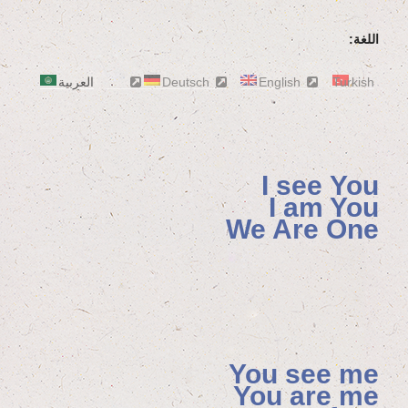
اللغة:
Turkish
English
Deutsch
العربية
I see You
I am You
We Are One
You see me
You are me