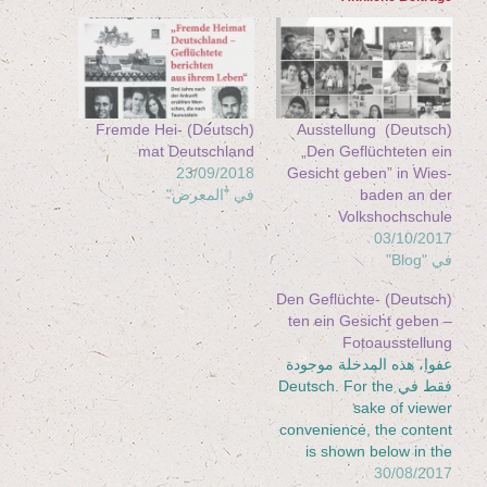
(Deutsch) Frem­de Hei­
(Deutsch) Aus­stel­lung ​
mat Deutschland
„Den Geflüch­te­ten ein
23/09/2018
Gesicht geben” in Wies­
ba­den an der
في "المعرض"
Volkshochschule
03/10/2017
في "Blog"
(Deutsch) Den Geflüch­te­
ten ein Gesicht geben –
Fotoausstellung
عفوا، هذه المدخلة موجودة
فقط في Deutsch. For the
sake of viewer
convenience, the content
is shown below in the
alternative language. You
30/08/2017