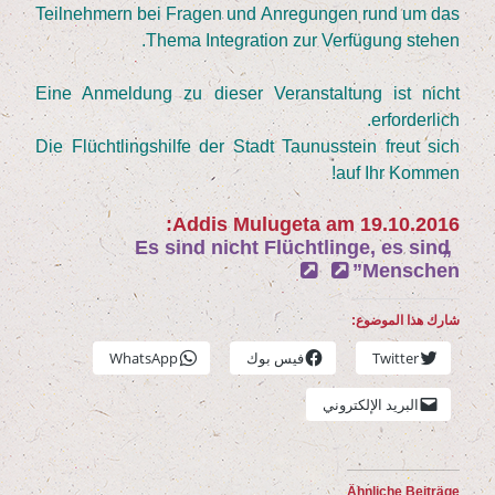
Teil­neh­mern bei Fra­gen und Anre­gun­gen rund um das
The­ma Inte­gra­ti­on zur Ver­fü­gung stehen.
Eine Anmel­dung zu die­ser Ver­an­stal­tung ist nicht
erforderlich.
Die Flücht­lings­hil­fe der Stadt Tau­nus­stein freut sich
auf Ihr Kommen!
:
Addis Mulu­ge­ta am
19
.
10
.
2016
Es sind nicht Flücht­lin­ge, es sind
„
Menschen”
شارك هذا الموضوع:
Twit­ter
فيس بوك
Whats­App
البريد الإلكتروني
Ähn­li­che Beiträge