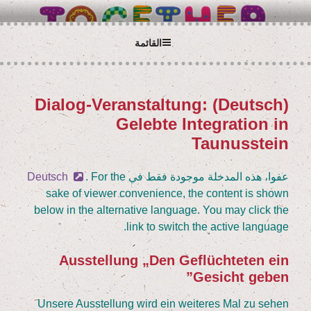
لتجاوز
BETTER TOGETHER
Wir alle sind Taunusstein
لى
لمحتوى
القائمة
(Deutsch) Dia­log-Ver­an­stal­tung:
نُشر
في
Geleb­te Inte­gra­ti­on in
Taunusstein
عفوا، هذه المدخلة موجودة فقط في
. For the
Deutsch
sake of view­er con­ve­ni­ence, the con­tent is shown
below in the alter­na­ti­ve lan­guage. You may click the
link to switch the acti­ve language.
Aus­stel­lung
„
Den Geflüch­te­ten ein
Gesicht geben”
Unse­re Aus­stel­lung wird ein wei­te­res Mal zu sehen