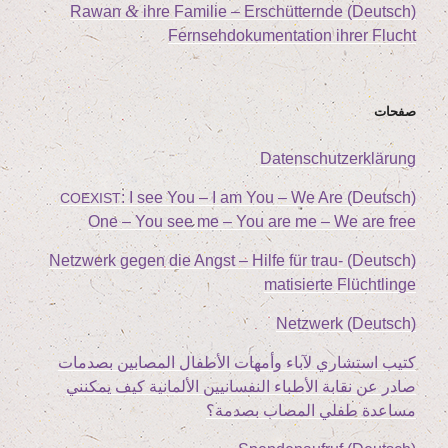
&
ihre Fami­lie – Erschüt­tern­de
(Deutsch) Rawan
Fern­seh­do­ku­men­ta­ti­on ihrer Flucht
صفحات
Daten­schutz­er­klä­rung
: I see You – I am You – We Are
(Deutsch)
COEXIST
One – You see me – You are me – We are free
(Deutsch) Netz­werk gegen die Angst – Hil­fe für trau­
ma­ti­sier­te Flüchtlinge
(Deutsch) Netz­werk
كتيب استشاري لآباء وأمهات الأطفال المصابين بصدمات
صادر عن نقابة الأطباء النفسانيين الألمانية كيف يمكنني
مساعدة طفلي المصاب بصدمة؟