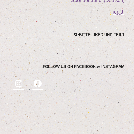
(Deutsch) Spen­den­auf­ruf
الرؤية
BIT­TE LIK­ED UND TEILT:
&
FOL­LOW US ON FACE­BOOK
INSTAGRAM: