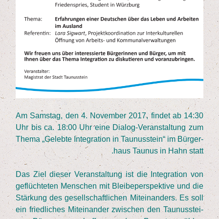
Am Sams­tag, den
4
. Novem­ber
2017
, fin­det ab
14
:
30
Uhr bis ca.
18
:
00
Uhr eine Dia­log-Ver­an­stal­tung zum
The­ma
„
Geleb­te Inte­gra­ti­on in Tau­nus­stein“ im Bür­ger­
haus Tau­nus in Hahn statt.
Das Ziel die­ser Ver­an­stal­tung ist die Inte­gra­ti­on von
geflüch­te­ten Men­schen mit Blei­be­per­spek­ti­ve und die
Stär­kung des gesell­schaft­li­chen Mit­ein­an­ders. Es soll
ein fried­li­ches Mit­ein­an­der zwi­schen den Tau­nus­stei­