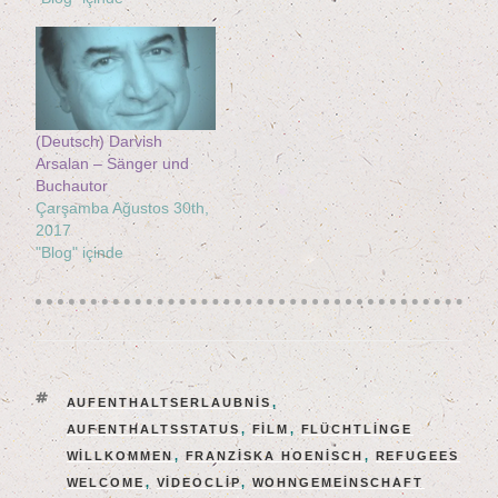
(Deutsch) Dar­vish
Arsalan – Sän­ger und
Buchautor
Çarşamba Ağustos 30th,
2017
"Blog" içinde
ETIKETLER
AUFENTHALTSERLAUBNIS
,
AUFENTHALTSSTATUS
,
FILM
,
FLÜCHTLINGE
WILLKOMMEN
,
FRANZISKA HOENISCH
,
REFUGEES
WELCOME
,
VIDEOCLIP
,
WOHNGEMEINSCHAFT