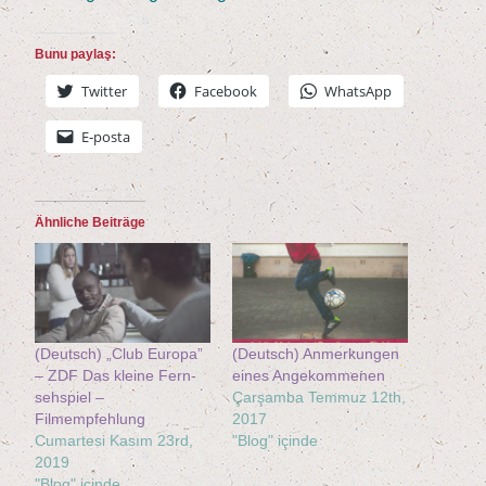
Bunu paylaş:
Twit­ter
Face­book
Whats­App
E‑posta
Ähn­li­che Beiträge
(Deutsch) ​„Club Euro­pa”
(Deutsch) Anmer­kun­gen
– ZDF Das klei­ne Fern­
eines Angekommenen
seh­spiel –
Çarşamba Temmuz 12th,
Filmempfehlung
2017
Cumartesi Kasım 23rd,
"Blog" içinde
2019
"Blog" içinde