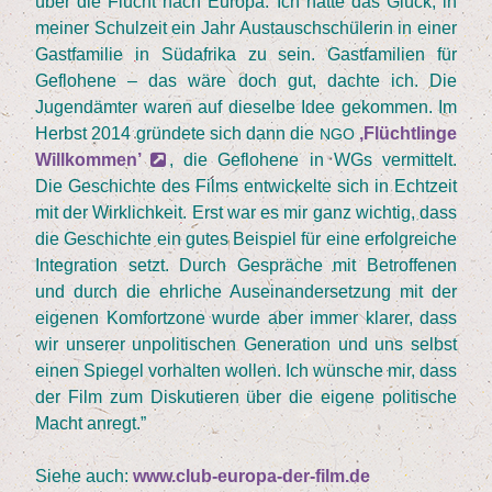
über die Flucht nach Euro­pa. Ich hat­te das Glück, in
mei­ner Schul­zeit ein Jahr Aus­tausch­schü­le­rin in einer
Gast­fa­mi­lie in Süd­afri­ka zu sein. Gast­fa­mi­li­en für
Geflo­he­ne – das wäre doch gut, dach­te ich. Die
Jugend­äm­ter waren auf die­sel­be Idee gekom­men. Im
Herbst
2014
grün­de­te sich dann die
‚
Flücht­lin­ge
NGO
Will­kom­men’
, die Geflo­he­ne in WGs ver­mit­telt.
Die Geschich­te des Films ent­wi­ckel­te sich in Echt­zeit
mit der Wirk­lich­keit. Erst war es mir ganz wich­tig, dass
die Geschich­te ein gutes Bei­spiel für eine erfolg­rei­che
Inte­gra­ti­on setzt. Durch Gesprä­che mit Betrof­fe­nen
und durch die ehr­li­che Aus­ein­an­der­set­zung mit der
eige­nen Kom­fort­zo­ne wur­de aber immer kla­rer, dass
wir unse­rer unpo­li­ti­schen Gene­ra­ti­on und uns selbst
einen Spie­gel vor­hal­ten wol­len. Ich wün­sche mir, dass
der Film zum Dis­ku­tie­ren über die eige­ne poli­ti­sche
Macht anregt.”
Sie­he auch:
www.club-europa-der-film.de