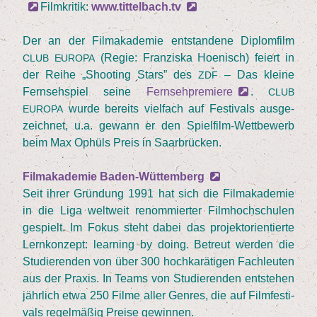
Film­kri­tik:
www.tittelbach.tv
Der an der Film­aka­de­mie ent­stan­de­ne Diplom­film
(Regie: Fran­zis­ka Hoe­nisch) fei­ert in
CLUB
EUROPA
der Rei­he
„
Shoo­ting Stars” des
– Das klei­ne
ZDF
Fern­seh­spiel sei­ne
Fern­seh­pre­mie­re
.
CLUB
wur­de bereits viel­fach auf Fes­ti­vals aus­ge­
EUROPA
zeich­net, u.a. gewann er den Spiel­film-Wett­be­werb
beim Max Ophüls Preis in Saarbrücken.
Film­aka­de­mie Baden-Wüttemberg
Seit ihrer Grün­dung
1991
hat sich die Film­aka­de­mie
in die Liga welt­weit renom­mier­ter Film­hoch­schu­len
gespielt. Im Fokus steht dabei das pro­jekt­ori­en­tier­te
Lern­kon­zept: lear­ning by doing. Betreut wer­den die
Stu­die­ren­den von über
300
hoch­ka­rä­ti­gen Fach­leu­ten
aus der Pra­xis. In Teams von Stu­die­ren­den ent­ste­hen
jähr­lich etwa
250
Fil­me aller Gen­res, die auf Film­fes­ti­
vals regel­mä­ßig Prei­se gewinnen.