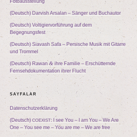
Fotoausstellung
(Deutsch) Dar­vish Arsalan – Sän­ger und Buchautor
(Deutsch) Vol­ti­gier­vor­füh­rung auf dem
Begegnungsfest
(Deutsch) Sia­vash Safa – Per­si­sche Musik mit Gitar­re
und Trommel
&
(Deutsch) Rawan
ihre Fami­lie – Erschüt­tern­de
Fern­seh­do­ku­men­ta­ti­on ihrer Flucht
SAY­FA­LAR
Daten­schutz­er­klä­rung
(Deutsch)
: I see You – I am You – We Are
COEXIST
One – You see me – You are me – We are free