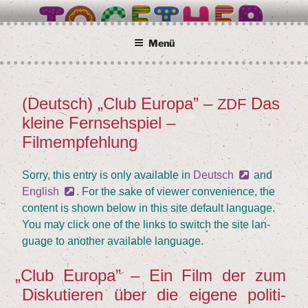
İçeriğe
BETTER TOGETHER
Wir alle sind Taunusstein
geç
Menü
(Deutsch)
„
Club Euro­pa” –
Das
ZDF
YAYIM
TARIHI
klei­ne Fern­seh­spiel –
Filmempfehlung
Sor­ry, this ent­ry is only available in
Deutsch
and
Eng­lish
. For the sake of view­er con­ve­ni­ence, the
con­tent is shown below in this site default lan­guage.
You may click one of the links to switch the site lan­
guage to ano­ther available language.
„
Club Euro­pa” – Ein Film der zum
Dis­ku­tie­ren über die eige­ne poli­ti­