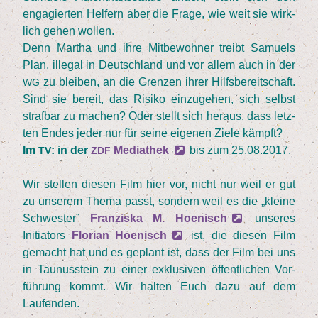
enga­gier­ten Hel­fern aber die Fra­ge, wie weit sie wirk­
lich gehen wollen.
Denn Mar­tha und ihre Mit­be­woh­ner treibt Samu­els
Plan, ille­gal in Deutsch­land und vor allem auch in der
zu blei­ben, an die Gren­zen ihrer Hilfs­be­reit­schaft.
WG
Sind sie bereit, das Risi­ko ein­zu­ge­hen, sich selbst
straf­bar zu machen? Oder stellt sich her­aus, dass letz­
ten Endes jeder nur für sei­ne eige­nen Zie­le kämpft?
Im
: in der
Media­thek
bis zum
25
.
08
.
2017
.
TV
ZDF
Wir stel­len die­sen Film hier vor, nicht nur weil er gut
zu unse­rem The­ma passt, son­dern weil es die
„
klei­ne
Schwes­ter”
Fran­zis­ka M. Hoe­nisch
unse­res
Initia­tors
Flo­ri­an Hoe­nisch
ist, die die­sen Film
gemacht hat und es geplant ist, dass der Film bei uns
in Tau­nus­stein zu einer exklu­si­ven öffent­li­chen Vor­
füh­rung kommt. Wir hal­ten Euch dazu auf dem
Laufenden.