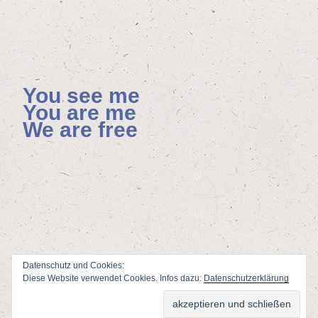
You see me
You are me
We are free
Datenschutz und Cookies:
Diese Website verwendet Cookies. Infos dazu:
Datenschutzerklärung
ViSdP: Florian Hoenisch, Mainzer Allee 4, 65232 Taunusstein
Webdesign & Adminstration: Peter Wolf
www.fotodesign-wolf.de