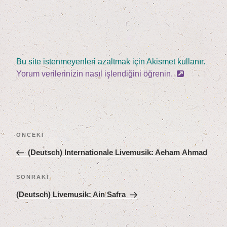
Bu site istenmeyenleri azaltmak için Akismet kullanır.
Yorum verilerinizin nasıl işlendiğini öğrenin.
Yazı
Önceki
ÖNCEKI
gezinmesi
Yazı
(Deutsch) Inter­na­tio­na­le Live­mu­sik: Aeham Ahmad
Sonraki
SONRAKI
Yazı
(Deutsch) Live­mu­sik: Ain Safra