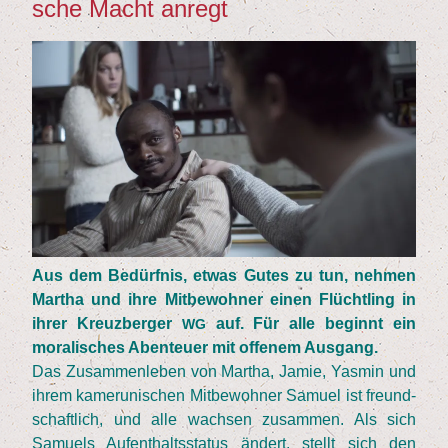
sche Macht anregt
Aus dem Bedürf­nis, etwas Gutes zu tun, neh­men
Mar­tha und ihre Mit­be­woh­ner einen Flücht­ling in
ihrer Kreuz­ber­ger
auf. Für alle beginnt ein
WG
mora­li­sches Aben­teu­er mit offe­nem Ausgang.
Das Zusam­men­le­ben von Mar­tha, Jamie, Yas­min und
ihrem kame­ru­ni­schen Mit­be­woh­ner Samu­el ist freund­
schaft­lich, und alle wach­sen zusam­men. Als sich
Samu­els Auf­ent­halts­sta­tus ändert, stellt sich den