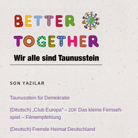
SON YAZILAR
Tau­nus­stein für Demokratie
(Deutsch)
„
Club Euro­pa” –
Das klei­ne Fern­seh­
ZDF
spiel – Filmempfehlung
(Deutsch) Frem­de Hei­mat Deutschland