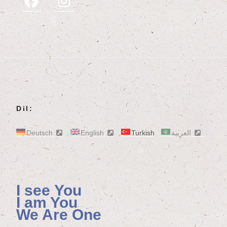
Dil:
Deutsch
English
Turkish
العربية
I see You
I am You
We Are One