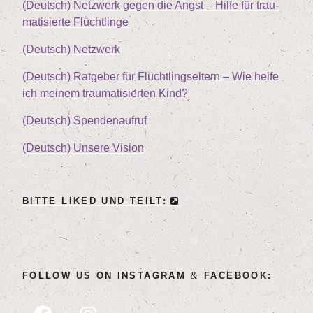
(Deutsch) Netz­werk gegen die Angst – Hil­fe für trau­
ma­ti­sier­te Flüchtlinge
(Deutsch) Netz­werk
(Deutsch) Rat­ge­ber für Flücht­lings­el­tern – Wie hel­fe
ich mei­nem trau­ma­ti­sier­ten Kind?
(Deutsch) Spen­den­auf­ruf
(Deutsch) Unse­re Vision
BIT­TE LIK­ED UND TEILT:
&
FOL­LOW US ON INSTA­GRAM
FACEBOOK: