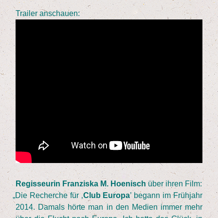
Trai­ler anschauen:
Regis­seu­rin Fran­zis­ka M. Hoe­nisch
über ihren Film:
„
Die Recher­che für
‚
Club Euro­pa
’ begann im Früh­jahr
2014
. Damals hör­te man in den Medi­en immer mehr