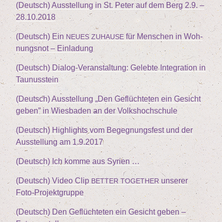
(Deutsch) Aus­stel­lung in St. Peter auf dem Berg
2
.
9
. –
28
.
10
.
2018
(Deutsch) Ein
für Men­schen in Woh­
NEUES
ZUHAUSE
nungs­not – Einladung
(Deutsch) Dia­log-Ver­an­stal­tung: Geleb­te Inte­gra­ti­on in
Taunusstein
(Deutsch) Aus­stel­lung
„
Den Geflüch­te­ten ein Gesicht
geben” in Wies­ba­den an der Volkshochschule
(Deutsch) High­lights vom Begeg­nungs­fest und der
Aus­stel­lung am
1
.
9
.
2017
(Deutsch) Ich kom­me aus Syrien …
(Deutsch) Video Clip
unse­rer
BETTER
TOGETHER
Foto-Projektgruppe
(Deutsch) Den Geflüch­te­ten ein Gesicht geben –