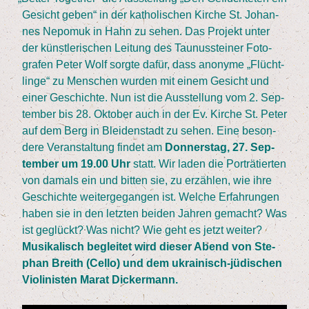
Gesicht geben“ in der katho­li­schen Kir­che St. Johan­
nes Nepo­muk in Hahn zu sehen. Das Pro­jekt unter
der künst­le­ri­schen Lei­tung des Tau­nus­stei­ner Foto­
gra­fen Peter Wolf sorg­te dafür, dass anony­me
„
Flücht­
lin­ge“ zu Men­schen wur­den mit einem Gesicht und
einer Geschich­te. Nun ist die Aus­stel­lung vom
2
. Sep­
tem­ber bis
28
. Okto­ber auch in der Ev. Kir­che St. Peter
auf dem Berg in Blei­den­stadt zu sehen. Eine beson­
de­re Ver­an­stal­tung fin­det am
Don­ners­tag,
27
. Sep­
tem­ber um
19
.
00
Uhr
statt. Wir laden die Por­trä­tier­ten
von damals ein und bit­ten sie, zu erzäh­len, wie ihre
Geschich­te wei­ter­ge­gan­gen ist. Wel­che Erfah­run­gen
haben sie in den letz­ten bei­den Jah­ren gemacht? Was
ist geglückt? Was nicht? Wie geht es jetzt wei­ter?
Musi­ka­lisch beglei­tet wird die­ser Abend von Ste­
phan Breith (Cel­lo) und dem ukrai­nisch-jüdi­schen
Vio­li­nis­ten Marat Dickermann.