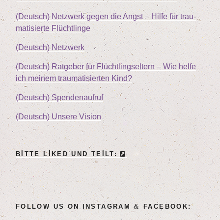
(Deutsch) Netz­werk gegen die Angst – Hil­fe für trau­
ma­ti­sier­te Flüchtlinge
(Deutsch) Netz­werk
(Deutsch) Rat­ge­ber für Flücht­lings­el­tern – Wie hel­fe
ich mei­nem trau­ma­ti­sier­ten Kind?
(Deutsch) Spen­den­auf­ruf
(Deutsch) Unse­re Vision
BIT­TE LIK­ED UND TEILT:
&
FOL­LOW US ON INSTA­GRAM
FACEBOOK: