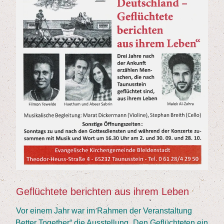
Geflüch­te­te berich­ten aus ihrem Leben
Vor einem Jahr war im Rah­men der Ver­an­stal­tung
„
Bet­ter Tog­e­ther“ die Aus­stel­lung
„
Den Geflüch­te­ten ein