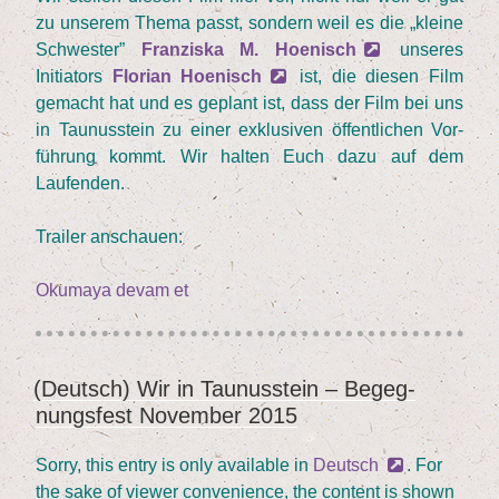
zu unse­rem The­ma passt, son­dern weil es die
„
klei­ne
Schwes­ter”
Fran­zis­ka M. Hoe­nisch
unse­res
Initia­tors
Flo­ri­an Hoe­nisch
ist, die die­sen Film
gemacht hat und es geplant ist, dass der Film bei uns
in Tau­nus­stein zu einer exklu­si­ven öffent­li­chen Vor­
füh­rung kommt. Wir hal­ten Euch dazu auf dem
Laufenden.
Trai­ler anschau­en:
„(Deutsch)
Oku­ma­ya devam et
„
Club
Euro­
(Deutsch) Wir in Tau­nus­stein – Begeg­
YAYIM
pa”
nungs­fest Novem­ber
2015
TARIHI
–
ZDF
Sor­ry, this ent­ry is only available in
Deutsch
. For
Das
the sake of view­er con­ve­ni­ence, the con­tent is shown