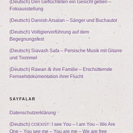
(Deutsch) Den Geflüch­te­ten ein Gesicht geben –
Fotoausstellung
(Deutsch) Dar­vish Arsalan – Sän­ger und Buchautor
(Deutsch) Vol­ti­gier­vor­füh­rung auf dem
Begegnungsfest
(Deutsch) Sia­vash Safa – Per­si­sche Musik mit Gitar­re
und Trommel
&
(Deutsch) Rawan
ihre Fami­lie – Erschüt­tern­de
Fern­seh­do­ku­men­ta­ti­on ihrer Flucht
SAY­FA­LAR
Daten­schutz­er­klä­rung
(Deutsch)
: I see You – I am You – We Are
COEXIST
One – You see me – You are me – We are free