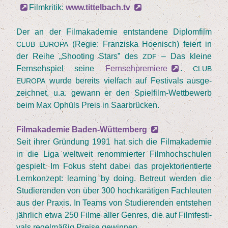
Film­kri­tik:
www.tittelbach.tv
Der an der Film­aka­de­mie ent­stan­de­ne Diplom­film
(Regie: Fran­zis­ka Hoe­nisch) fei­ert in
CLUB
EUROPA
der Rei­he
„
Shoo­ting Stars” des
– Das klei­ne
ZDF
Fern­seh­spiel sei­ne
Fern­seh­pre­mie­re
.
CLUB
wur­de bereits viel­fach auf Fes­ti­vals aus­ge­
EUROPA
zeich­net, u.a. gewann er den Spiel­film-Wett­be­werb
beim Max Ophüls Preis in Saarbrücken.
Film­aka­de­mie Baden-Wüttemberg
Seit ihrer Grün­dung
1991
hat sich die Film­aka­de­mie
in die Liga welt­weit renom­mier­ter Film­hoch­schu­len
gespielt. Im Fokus steht dabei das pro­jekt­ori­en­tier­te
Lern­kon­zept: lear­ning by doing. Betreut wer­den die
Stu­die­ren­den von über
300
hoch­ka­rä­ti­gen Fach­leu­ten
aus der Pra­xis. In Teams von Stu­die­ren­den ent­ste­hen
jähr­lich etwa
250
Fil­me aller Gen­res, die auf Film­fes­ti­
vals regel­mä­ßig Prei­se gewinnen.