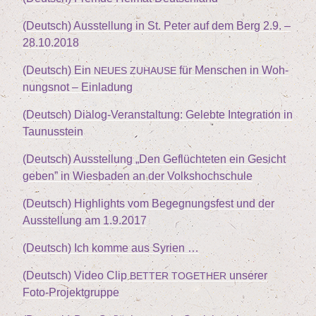
(Deutsch) Aus­stel­lung in St. Peter auf dem Berg
2
.
9
. –
28
.
10
.
2018
(Deutsch) Ein
für Men­schen in Woh­
NEUES
ZUHAUSE
nungs­not – Einladung
(Deutsch) Dia­log-Ver­an­stal­tung: Geleb­te Inte­gra­ti­on in
Taunusstein
(Deutsch) Aus­stel­lung
„
Den Geflüch­te­ten ein Gesicht
geben” in Wies­ba­den an der Volkshochschule
(Deutsch) High­lights vom Begeg­nungs­fest und der
Aus­stel­lung am
1
.
9
.
2017
(Deutsch) Ich kom­me aus Syrien …
(Deutsch) Video Clip
unse­rer
BETTER
TOGETHER
Foto-Projektgruppe