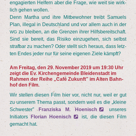
enga­gier­ten Hel­fern aber die Fra­ge, wie weit sie wirk­
lich gehen wollen.
Denn Mar­tha und ihre Mit­be­woh­ner treibt Samu­els
Plan, ille­gal in Deutsch­land und vor allem auch in der
zu blei­ben, an die Gren­zen ihrer Hilfs­be­reit­schaft.
WG
Sind sie bereit, das Risi­ko ein­zu­ge­hen, sich selbst
straf­bar zu machen? Oder stellt sich her­aus, dass letz­
ten Endes jeder nur für sei­ne eige­nen Zie­le kämpft?
Am Frei­tag, den
29
. Novem­ber
2019
um
19
:
30
Uhr
zeigt die Ev. Kir­chen­ge­mein­de Blei­den­stadt im
Rah­men der Rei­he
„
Café Zukunft” im Alten Bahn­
hof den Film.
Wir stel­len die­sen Film hier vor, nicht nur, weil er gut
zu unse­rem The­ma passt, son­dern weil es die
„
klei­ne
Schwes­ter”
Fran­zis­ka M. Hoe­nisch
unse­res
Initia­tors
Flo­ri­an Hoe­nisch
ist, die die­sen Film
gemacht hat.