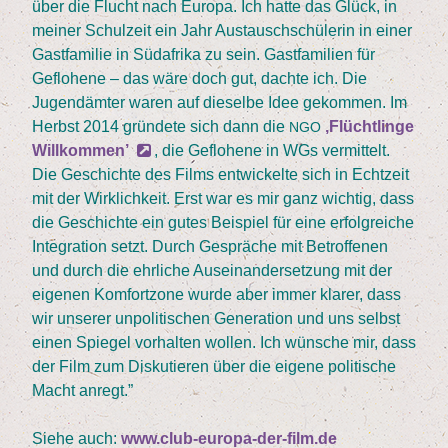
über die Flucht nach Euro­pa. Ich hat­te das Glück, in
mei­ner Schul­zeit ein Jahr Aus­tausch­schü­le­rin in einer
Gast­fa­mi­lie in Süd­afri­ka zu sein. Gast­fa­mi­li­en für
Geflo­he­ne – das wäre doch gut, dach­te ich. Die
Jugend­äm­ter waren auf die­sel­be Idee gekom­men. Im
Herbst
2014
grün­de­te sich dann die
‚
Flücht­lin­ge
NGO
Will­kom­men’
, die Geflo­he­ne in WGs ver­mit­telt.
Die Geschich­te des Films ent­wi­ckel­te sich in Echt­zeit
mit der Wirk­lich­keit. Erst war es mir ganz wich­tig, dass
die Geschich­te ein gutes Bei­spiel für eine erfolg­rei­che
Inte­gra­ti­on setzt. Durch Gesprä­che mit Betrof­fe­nen
und durch die ehr­li­che Aus­ein­an­der­set­zung mit der
eige­nen Kom­fort­zo­ne wur­de aber immer kla­rer, dass
wir unse­rer unpo­li­ti­schen Gene­ra­ti­on und uns selbst
einen Spie­gel vor­hal­ten wol­len. Ich wün­sche mir, dass
der Film zum Dis­ku­tie­ren über die eige­ne poli­ti­sche
Macht anregt.”
Sie­he auch:
www.club-europa-der-film.de