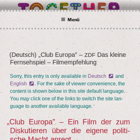
İçeriğe
BETTER TOGETHER
Wir alle sind Taunusstein
geç
Menü
(Deutsch)
„
Club Euro­pa” –
Das klei­ne
YAYIM
ZDF
Fern­seh­spiel – Filmempfehlung
TARIHI
Sor­ry, this ent­ry is only available in
Deutsch
and
Eng­lish
. For the sake of view­er con­ve­ni­ence, the
con­tent is shown below in this site default lan­guage.
You may click one of the links to switch the site lan­
guage to ano­ther available language.
„
Club Euro­pa” – Ein Film der zum
Dis­ku­tie­ren über die eige­ne poli­ti­
sche Macht anregt