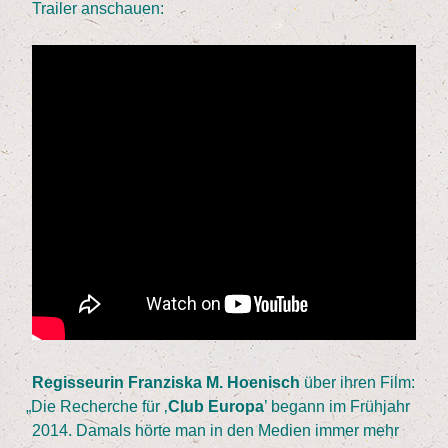
Trai­ler anschauen:
Regis­seu­rin Fran­zis­ka M. Hoe­nisch
über ihren Film:
„
Die Recher­che für
‚
Club Euro­pa
’ begann im Früh­jahr
2014
. Damals hör­te man in den Medi­en immer mehr