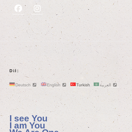
Dil:
Deutsch
English
Turkish
العربية
I see You
I am You