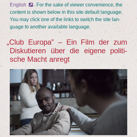
Eng­lish
. For the sake of view­er con­ve­ni­ence, the
con­tent is shown below in this site default lan­guage.
You may click one of the links to switch the site lan­
guage to ano­ther available language.
„
Club Euro­pa” – Ein Film der zum
Dis­ku­tie­ren über die eige­ne poli­ti­
sche Macht anregt