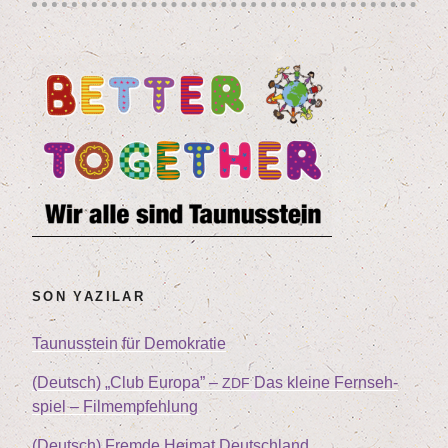
SON YAZILAR
Tau­nus­stein für Demokratie
(Deutsch)
„
Club Euro­pa” –
Das klei­ne Fern­seh­
ZDF
spiel – Filmempfehlung
(Deutsch) Frem­de Hei­mat Deutschland