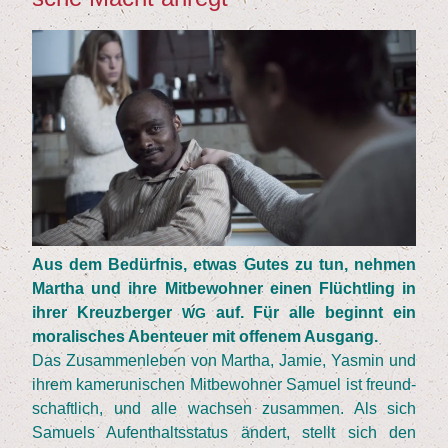
Aus dem Bedürf­nis, etwas Gutes zu tun, neh­men
Mar­tha und ihre Mit­be­woh­ner einen Flücht­ling in
ihrer Kreuz­ber­ger
auf. Für alle beginnt ein
WG
mora­li­sches Aben­teu­er mit offe­nem Ausgang.
Das Zusam­men­le­ben von Mar­tha, Jamie, Yas­min und
ihrem kame­ru­ni­schen Mit­be­woh­ner Samu­el ist freund­
schaft­lich, und alle wach­sen zusam­men. Als sich
Samu­els Auf­ent­halts­sta­tus ändert, stellt sich den