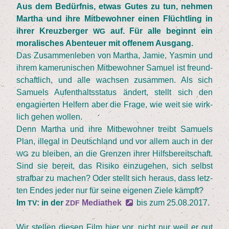
Aus dem Bedürf­nis, etwas Gutes zu tun, neh­men
Mar­tha und ihre Mit­be­woh­ner einen Flücht­ling in
ihrer Kreuz­ber­ger
auf. Für alle beginnt ein
WG
mora­li­sches Aben­teu­er mit offe­nem Ausgang.
Das Zusam­men­le­ben von Mar­tha, Jamie, Yas­min und
ihrem kame­ru­ni­schen Mit­be­woh­ner Samu­el ist freund­
schaft­lich, und alle wach­sen zusam­men. Als sich
Samu­els Auf­ent­halts­sta­tus ändert, stellt sich den
enga­gier­ten Hel­fern aber die Fra­ge, wie weit sie wirk­
lich gehen wollen.
Denn Mar­tha und ihre Mit­be­woh­ner treibt Samu­els
Plan, ille­gal in Deutsch­land und vor allem auch in der
zu blei­ben, an die Gren­zen ihrer Hilfs­be­reit­schaft.
WG
Sind sie bereit, das Risi­ko ein­zu­ge­hen, sich selbst
straf­bar zu machen? Oder stellt sich her­aus, dass letz­
ten Endes jeder nur für sei­ne eige­nen Zie­le kämpft?
Im
: in der
Media­thek
bis zum
25
.
08
.
2017
.
TV
ZDF
Wir stel­len die­sen Film hier vor, nicht nur weil er gut