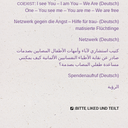
: I see You – I am You – We Are
(Deutsch)
COEXIST
One – You see me – You are me – We are free
(Deutsch) Netz­werk gegen die Angst – Hil­fe für trau­
ma­ti­sier­te Flüchtlinge
(Deutsch) Netz­werk
كتيب استشاري لآباء وأمهات الأطفال المصابين بصدمات
صادر عن نقابة الأطباء النفسانيين الألمانية كيف يمكنني
مساعدة طفلي المصاب بصدمة؟
(Deutsch) Spen­den­auf­ruf
الرؤية
BIT­TE LIK­ED UND TEILT: