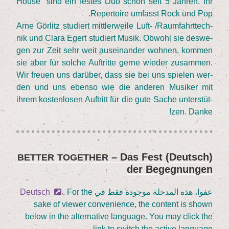
House” sind ein fes­tes Duo schon seit
5
Jah­ren. Ihr
Reper­toire umfasst Rock und Pop.
Arne Gör­litz stu­diert mitt­ler­wei­le Luft- /​Raum­fahrt­tech­
nik und Cla­ra Egert stu­diert Musik. Obwohl sie des­we­
gen zur Zeit sehr weit aus­ein­an­der woh­nen, kom­men
sie aber für sol­che Auf­trit­te ger­ne wie­der zusam­men.
Wir freu­en uns dar­über, dass sie bei uns spie­len wer­
den und uns eben­so wie die ande­ren Musi­ker mit
ihrem kos­ten­lo­sen Auf­tritt für die gute Sache unter­stüt­
zen. Danke!
– Das Fest
(Deutsch)
نُشر
BETTER
TOGETHER
der Begegnungen
في
عفوا، هذه المدخلة موجودة فقط في
. For the
Deutsch
sake of view­er con­ve­ni­ence, the con­tent is shown
below in the alter­na­ti­ve lan­guage. You may click the
link to switch the acti­ve language.