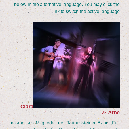
below in the alter­na­ti­ve lan­guage. You may click the
link to switch the acti­ve language.
Cla­ra
&
Arne
bekannt als Mit­glie­der der Tau­nus­stei­ner Band
„
Full