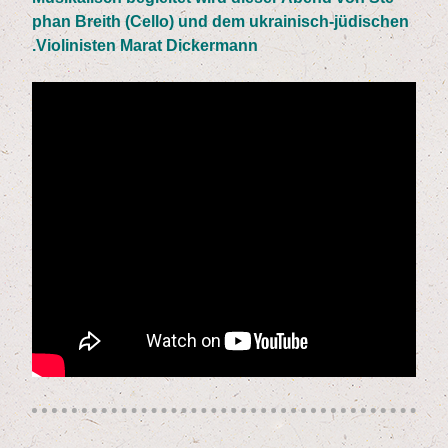
phan Breith (Cel­lo) und dem ukrai­nisch-jüdi­schen
Vio­li­nis­ten Marat Dickermann.