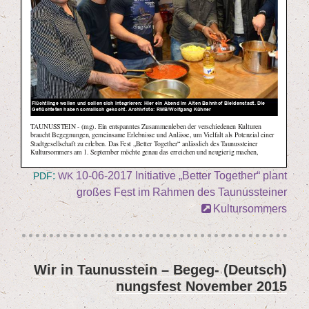
:
10
-
06
-
2017
Initia­ti­ve
„
Bet­ter Tog­e­ther“ plant
PDF
WK
gro­ßes Fest im Rah­men des Tau­nus­stei­ner
Kultursommers
(Deutsch) Wir in Tau­nus­stein – Begeg­
نُشر
nungs­fest Novem­ber
2015
في