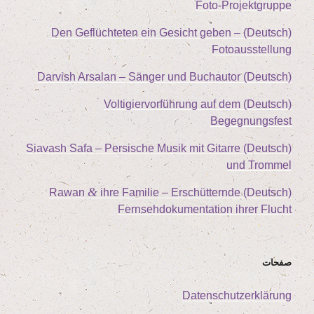
Foto-Projektgruppe
(Deutsch) Den Geflüch­te­ten ein Gesicht geben –
Fotoausstellung
(Deutsch) Dar­vish Arsalan – Sän­ger und Buchautor
(Deutsch) Vol­ti­gier­vor­füh­rung auf dem
Begegnungsfest
(Deutsch) Sia­vash Safa – Per­si­sche Musik mit Gitar­re
und Trommel
&
ihre Fami­lie – Erschüt­tern­de
(Deutsch) Rawan
Fern­seh­do­ku­men­ta­ti­on ihrer Flucht
صفحات
Daten­schutz­er­klä­rung