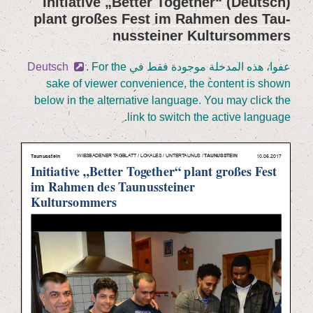
„
Bet­ter Tog­e­ther“
(Deutsch) Initia­ti­ve
Das
plant gro­ßes Fest im Rah­men des Tau­
في
Fest
nus­stei­ner Kultursommers
der
Begegnungen”
عفوا، هذه المدخلة موجودة فقط في
. For the
Deutsch
sake of view­er con­ve­ni­ence, the con­tent is shown
below in the alter­na­ti­ve lan­guage. You may click the
link to switch the acti­ve language.