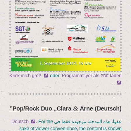
Klick mich groß
oder:
Pro­gramm­fly­er als
laden
PDF
&
„
Cla­ra
Arne”
(Deutsch) Pop/​Rock Duo
نُشر
في
عفوا، هذه المدخلة موجودة فقط في
. For the
Deutsch
sake of view­er con­ve­ni­ence, the con­tent is shown