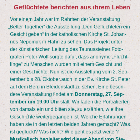
Geflüch­te­te berich­ten aus ihrem Leben
Vor einem Jahr war im Rah­men der Ver­an­stal­tung
„
Bet­ter Tog­e­ther“ die Aus­stel­lung
„
Den Geflüch­te­ten ein
Gesicht geben“ in der katho­li­schen Kir­che St. Johan­
nes Nepo­muk in Hahn zu sehen. Das Pro­jekt unter
der künst­le­ri­schen Lei­tung des Tau­nus­stei­ner Foto­
gra­fen Peter Wolf sorg­te dafür, dass anony­me
„
Flücht­
lin­ge“ zu Men­schen wur­den mit einem Gesicht und
einer Geschich­te. Nun ist die Aus­stel­lung vom
2
. Sep­
tem­ber bis
28
. Okto­ber auch in der Ev. Kir­che St. Peter
auf dem Berg in Blei­den­stadt zu sehen. Eine beson­
de­re Ver­an­stal­tung fin­det am
Don­ners­tag,
27
. Sep­
tem­ber um
19
.
00
Uhr
statt. Wir laden die Por­trä­tier­ten
von damals ein und bit­ten sie, zu erzäh­len, wie ihre
Geschich­te wei­ter­ge­gan­gen ist. Wel­che Erfah­run­gen
haben sie in den letz­ten bei­den Jah­ren gemacht? Was
ist geglückt? Was nicht? Wie geht es jetzt wei­ter?
Musi­ka­lisch beglei­tet wird die­ser Abend von Ste­