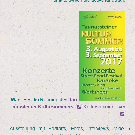
Was:
Fest Im Rah­men des
Tau­
nus­stei­ner Kul­tur­som­mers
Kul­tur­som­mer Flyer
Aus­stel­lung mit Por­traits, Fotos, Inter­views, Vide­