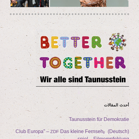
أحدث المقالات
Tau­nus­stein für Demokratie
Club Euro­pa” –
Das klei­ne Fern­seh­
„
(Deutsch)
ZDF
spiel – Filmempfehlung