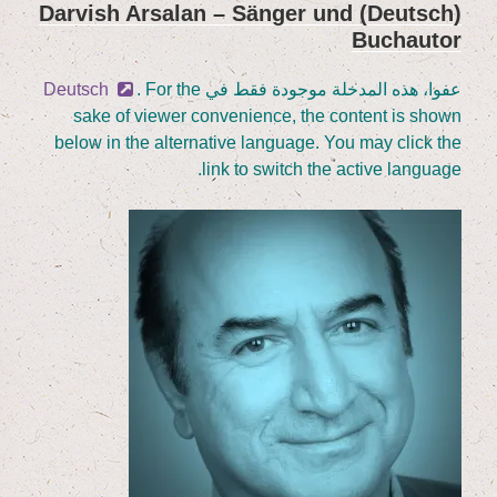
(Deutsch) Dar­vish Arsalan – Sän­ger und
نُشر
Buchautor
في
عفوا، هذه المدخلة موجودة فقط في
. For the
Deutsch
sake of view­er con­ve­ni­ence, the con­tent is shown
below in the alter­na­ti­ve lan­guage. You may click the
link to switch the acti­ve language.