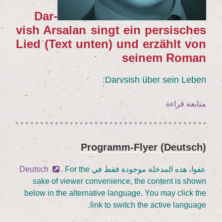
Dar­
vish Arsalan singt ein per­si­sches
Lied (Text unten) und erzählt von
sei­nem Roman
Darv­sish über sein Leben:
„(Deutsch)
متابعة قراءة
Dar­
vish
Arsalan
(Deutsch) Pro­gramm-Fly­er
نُشر
–
في
Sän­
عفوا، هذه المدخلة موجودة فقط في
. For the
Deutsch
ger
sake of view­er con­ve­ni­ence, the con­tent is shown
und
below in the alter­na­ti­ve lan­guage. You may click the
Buchautor”
link to switch the acti­ve language.