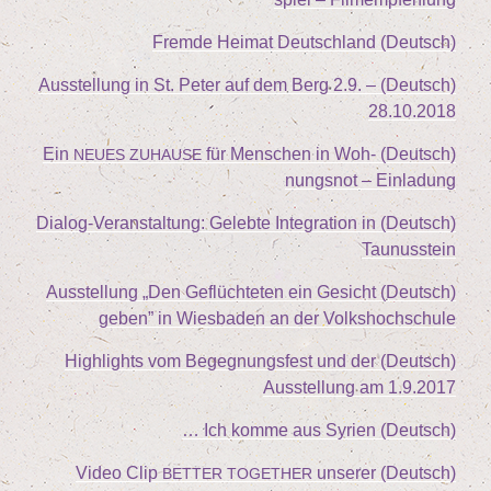
(Deutsch) Frem­de Hei­mat Deutschland
2
.
9
. –
(Deutsch) Aus­stel­lung in St. Peter auf dem Berg
28
.
10
.
2018
für Men­schen in Woh­
(Deutsch) Ein
NEUES
ZUHAUSE
nungs­not – Einladung
(Deutsch) Dia­log-Ver­an­stal­tung: Geleb­te Inte­gra­ti­on in
Taunusstein
„
Den Geflüch­te­ten ein Gesicht
(Deutsch) Aus­stel­lung
geben” in Wies­ba­den an der Volkshochschule
(Deutsch) High­lights vom Begeg­nungs­fest und der
Aus­stel­lung am
1
.
9
.
2017
(Deutsch) Ich kom­me aus Syrien …
unse­rer
(Deutsch) Video Clip
BETTER
TOGETHER