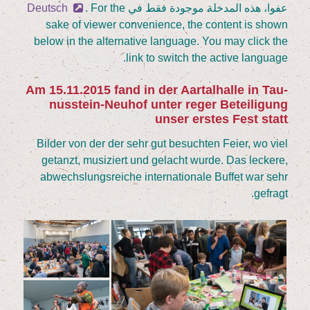
عفوا، هذه المدخلة موجودة فقط في
. For the
Deutsch
sake of view­er con­ve­ni­ence, the con­tent is shown
below in the alter­na­ti­ve lan­guage. You may click the
link to switch the acti­ve language.
Am
15
.
11
.
2015
fand in der Aar­tal­hal­le in Tau­
nus­stein-Neu­hof unter reger Betei­li­gung
unser ers­tes Fest statt
Bil­der von der der sehr gut besuch­ten Fei­er, wo viel
getanzt, musi­ziert und gelacht wur­de. Das lecke­re,
abwechs­lungs­rei­che inter­na­tio­na­le Buf­fet war sehr
gefragt.