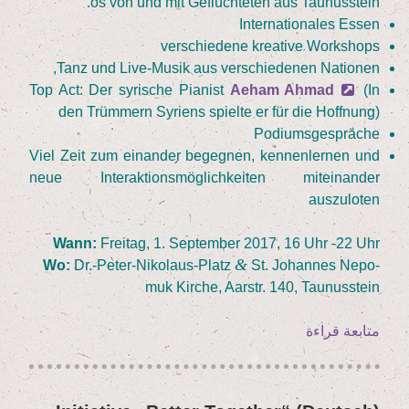
os von und mit Geflüch­te­ten aus Taunusstein.
Inter­na­tio­na­les Essen
ver­schie­de­ne krea­ti­ve Workshops
Tanz und Live-Musik aus ver­schie­de­nen Nationen,
Top Act: Der syri­sche Pia­nist
Aeham Ahmad
(In
den Trüm­mern Syri­ens spiel­te er für die Hoffnung)
Podi­ums­ge­sprä­che
Viel Zeit zum ein­an­der begeg­nen, ken­nen­ler­nen und
neue Inter­ak­ti­ons­mög­lich­kei­ten mit­ein­an­der
auszuloten
Wann:
Frei­tag,
1
. Sep­tem­ber
2017
,
16
Uhr ‑
22
Uhr
&
Wo:
Dr.-Peter-Nikolaus-Platz
St. Johan­nes Nepo­
muk Kir­che, Aar­str.
140
, Tau­nus­stein
„(Deutsch)
متابعة قراءة
BETTER
TOGETHER
–
نُشر