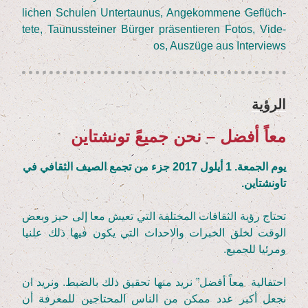
li­chen Schu­len Unter­tau­nus, Ange­kom­me­ne Geflüch­
te­te, Tau­nus­stei­ner Bür­ger prä­sen­tie­ren Fotos, Vide­
os, Aus­zü­ge aus Interviews
الرؤية
معاً أفضل – نحن جميعً تونشتاين
يوم الجمعة.
1
أيلول
2017
جزء من تجمع الصيف الثقافي في
تاونشتاين
.
تحتاج رؤية الثقافات المختلفة التي تعيش معا إلى حيز وبعض
الوقت لخلق الخبرات والاحداث التي يكون فيها ذلك علنيا
ومرئيا للجميع.
احتفالية
„
معاً أفضل” نريد منها تحقيق ذلك بالضبط. ونريد ان
نجعل أكبر عدد ممكن من الناس المحتاجين للمعرفة أن