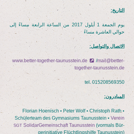
التاريخ:
يوم الجمعة
1
أيلول
2017
من الساعة الرابعة مساءً إلى
حوالي العاشرة مساءً
الاتصال والتواصل:
www.better-together-taunusstein.de
/​
mail@better-
together-taunusstein.de
tel.
015208569350
المبادرون:
Flo­ri­an Hoe­nisch • Peter Wolf • Chris­toph Rath •
Schü­ler­team des Gym­na­si­ums Tau­nus­stein •
Ver­ein
Soli­dar­Ge­mein­schaft Tau­nus­stein
(vor­mals Bür­
SGT
ger­initia­ti­ve Flücht­lings­hil­fe Taunusstein)