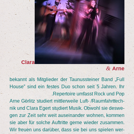
Cla­ra
&
Arne
bekannt als Mit­glie­der der Tau­nus­stei­ner Band
„
Full
House” sind ein fes­tes Duo schon seit
5
Jah­ren. Ihr
Reper­toire umfasst Rock und Pop.
Arne Gör­litz stu­diert mitt­ler­wei­le Luft- /​Raum­fahrt­tech­
nik und Cla­ra Egert stu­diert Musik. Obwohl sie des­we­
gen zur Zeit sehr weit aus­ein­an­der woh­nen, kom­men
sie aber für sol­che Auf­trit­te ger­ne wie­der zusam­men.
Wir freu­en uns dar­über, dass sie bei uns spie­len wer­