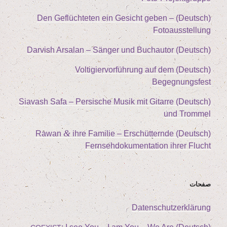
(Deutsch) Den Geflüch­te­ten ein Gesicht geben –
Fotoausstellung
(Deutsch) Dar­vish Arsalan – Sän­ger und Buchautor
(Deutsch) Vol­ti­gier­vor­füh­rung auf dem
Begegnungsfest
(Deutsch) Sia­vash Safa – Per­si­sche Musik mit Gitar­re
und Trommel
&
ihre Fami­lie – Erschüt­tern­de
(Deutsch) Rawan
Fern­seh­do­ku­men­ta­ti­on ihrer Flucht
صفحات
Daten­schutz­er­klä­rung