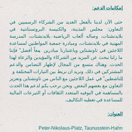
إمكانيات الدعم:
حتى الآن لدينا بالفعل العديد من الشركاء الرسميين في
التعاون: مجلس المدينة، والكنيسة البروتستانتية في
بلايدنشتات، وصاله ألعاب الرياضية بلايدنشتات، المدرسة
المهنية في بلايدنشتات، ومبادرة جمعية المواطنين لمساعدة
اللاجئين في تاونشتاين وباعتبارنا مبادرين
„
معاً أفضل” فإننا
ما زلنا نبحث عن المزيد من الشركاء والمؤيدين والرعاة لهذا
الحدث. وهناك متسع من المجال لإظهار التضامن والدعم
المشتركين في ذلك. ونريد ان نربط بين التيارات المختلفة و
„
الناشطين” في عمل اللاجئين مع الناس من تاونشتاين وتعزيز
التعاون مع بعضهم البعض. ونحن نرحب بكم لدعم هذا الحدث
بالمساهمة في البوفيه المتعدد الثقافات أو التبرعات المالية
للمساعدة في تغطيه التكاليف.
العنوان:
Peter-Niko­laus-Platz, Taunusstein-Hahn