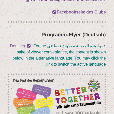
Face­book­sei­te des Clubs
(Deutsch) Pro­gramm-Fly­er
نُشر
في
عفوا، هذه المدخلة موجودة فقط في
. For the
Deutsch
sake of view­er con­ve­ni­ence, the con­tent is shown
below in the alter­na­ti­ve lan­guage. You may click the
link to switch the acti­ve language.