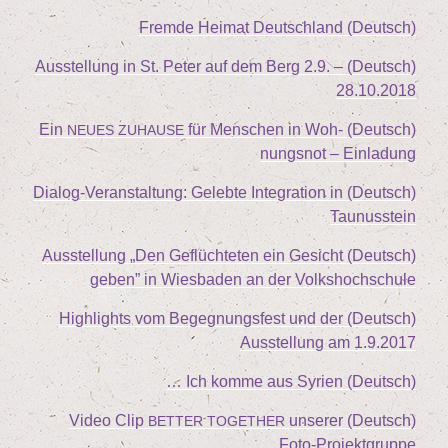
(Deutsch) Frem­de Hei­mat Deutschland
2
.
9
. –
(Deutsch) Aus­stel­lung in St. Peter auf dem Berg
28
.
10
.
2018
für Men­schen in Woh­
(Deutsch) Ein
NEUES
ZUHAUSE
nungs­not – Einladung
(Deutsch) Dia­log-Ver­an­stal­tung: Geleb­te Inte­gra­ti­on in
Taunusstein
„
Den Geflüch­te­ten ein Gesicht
(Deutsch) Aus­stel­lung
geben” in Wies­ba­den an der Volkshochschule
(Deutsch) High­lights vom Begeg­nungs­fest und der
Aus­stel­lung am
1
.
9
.
2017
(Deutsch) Ich kom­me aus Syrien …
unse­rer
(Deutsch) Video Clip
BETTER
TOGETHER
Foto-Projektgruppe