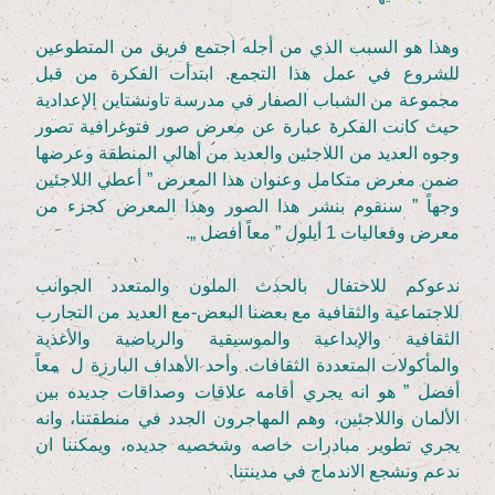
وهذا هو السبب الذي من أجله اجتمع فريق من المتطوعين
للشروع في عمل هذا التجمع. ابتدأت الفكرة من قبل
مجموعة من الشباب الصفار في مدرسة تاونشتاين الإعدادية
حيث كانت الفكرة عبارة عن معرض صور فتوغرافية تصور
وجوه العديد من اللاجئين والعديد من أهالي المنطقة وعرضها
ضمن معرض متكامل وعنوان هذا المعرض ” أعطي اللاجئين
وجهاً ” سنقوم بنشر هذا الصور وهذا المعرض كجزء من
معرض وفعاليات
1
أيلول ” معاً أفضل „.
ندعوكم للاحتفال بالحدث الملون والمتعدد الجوانب
للاجتماعية والثقافية مع بعضنا البعض-مع العديد من التجارب
الثقافية والإبداعية والموسيقية والرياضية والأغذية
والمأكولات المتعددة الثقافات. وأحد الأهداف البارزة ل
„
معاً
أفضل ” هو انه يجري أقامه علاقات وصداقات جديده بين
الألمان واللاجئين، وهم المهاجرون الجدد في منطقتنا، وانه
يجري تطوير مبادرات خاصه وشخصيه جديده، ويمكننا ان
ندعم ونشجع الاندماج في مدينتنا.