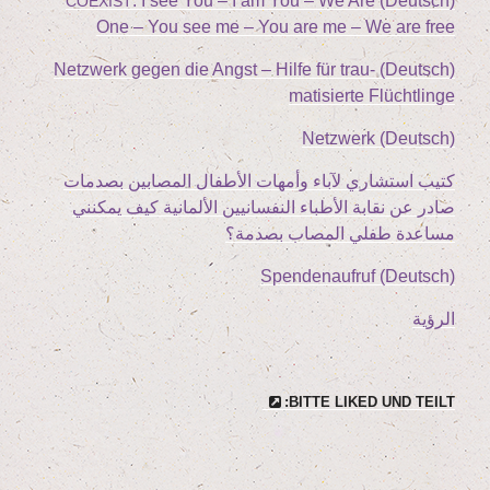
: I see You – I am You – We Are
(Deutsch)
COEXIST
One – You see me – You are me – We are free
(Deutsch) Netz­werk gegen die Angst – Hil­fe für trau­
ma­ti­sier­te Flüchtlinge
(Deutsch) Netz­werk
كتيب استشاري لآباء وأمهات الأطفال المصابين بصدمات
صادر عن نقابة الأطباء النفسانيين الألمانية كيف يمكنني
مساعدة طفلي المصاب بصدمة؟
(Deutsch) Spen­den­auf­ruf
الرؤية
BIT­TE LIK­ED UND TEILT: