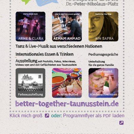
Klick mich groß
oder:
Pro­gramm­fly­er als
laden
PDF