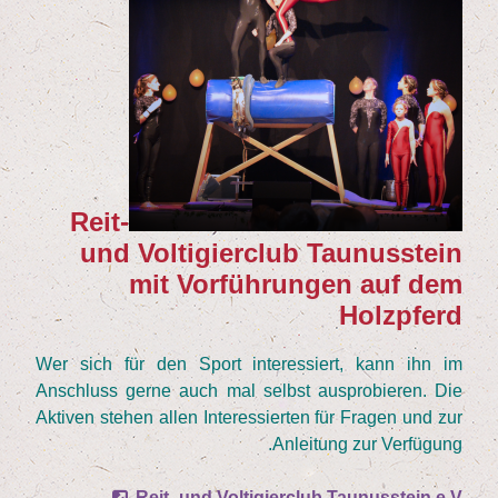
Reit-
und Vol­ti­gier­club Tau­nus­stein
mit Vor­füh­run­gen auf dem
Holzpferd
Wer sich für den Sport inter­es­siert, kann ihn im
Anschluss ger­ne auch mal selbst aus­pro­bie­ren. Die
Akti­ven ste­hen allen Inter­es­sier­ten für Fra­gen und zur
Anlei­tung zur Verfügung.
Reit- und Vol­ti­gier­club Tau­nus­stein e.V.