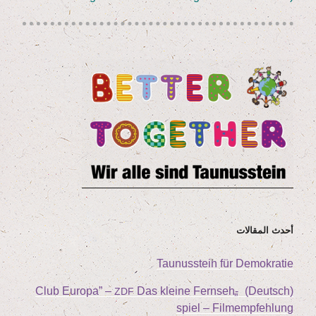
أحدث المقالات
Tau­nus­stein für Demokratie
Club Euro­pa” –
Das klei­ne Fern­seh­
„
(Deutsch)
ZDF
spiel – Filmempfehlung