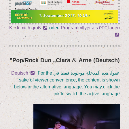
Klick mich groß
oder:
Pro­gramm­fly­er als
laden
PDF
&
„
Cla­ra
Arne”
(Deutsch) Pop/​Rock Duo
نُشر
في
عفوا، هذه المدخلة موجودة فقط في
. For the
Deutsch
sake of view­er con­ve­ni­ence, the con­tent is shown
below in the alter­na­ti­ve lan­guage. You may click the
link to switch the acti­ve language.