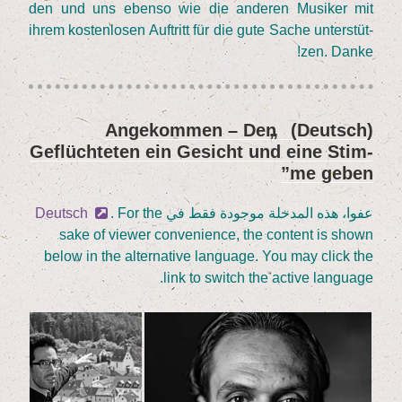
den und uns eben­so wie die ande­ren Musi­ker mit
ihrem kos­ten­lo­sen Auf­tritt für die gute Sache unter­stüt­
zen. Danke!
Ange­kom­men – Den
„
(Deutsch)
نُشر
Geflüch­te­ten ein Gesicht und eine Stim­
في
me geben”
عفوا، هذه المدخلة موجودة فقط في
. For the
Deutsch
sake of view­er con­ve­ni­ence, the con­tent is shown
below in the alter­na­ti­ve lan­guage. You may click the
link to switch the acti­ve language.