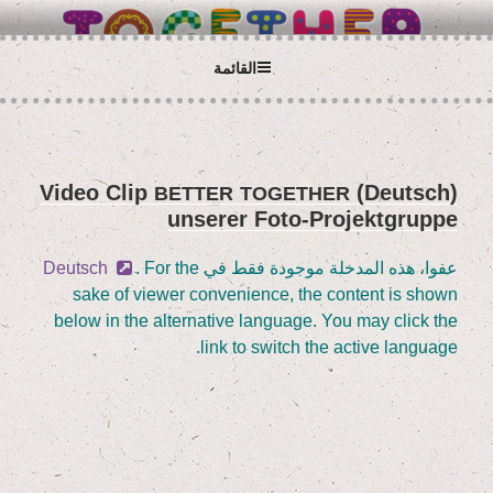
لتجاوز
BETTER TOGETHER
Wir alle sind Taunusstein
لى
لمحتوى
القائمة
(Deutsch) Video Clip
نُشر
BETTER
TOGETHER
unse­rer Foto-Projektgruppe
في
عفوا، هذه المدخلة موجودة فقط في
. For the
Deutsch
sake of view­er con­ve­ni­ence, the con­tent is shown
below in the alter­na­ti­ve lan­guage. You may click the
link to switch the acti­ve language.