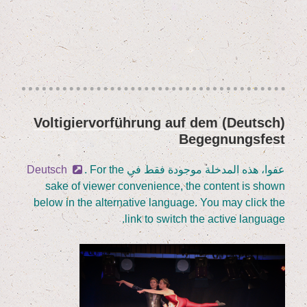
(Deutsch) Vol­ti­gier­vor­füh­rung auf dem
نُشر
Begegnungsfest
في
عفوا، هذه المدخلة موجودة فقط في
. For the
Deutsch
sake of view­er con­ve­ni­ence, the con­tent is shown
below in the alter­na­ti­ve lan­guage. You may click the
link to switch the acti­ve language.