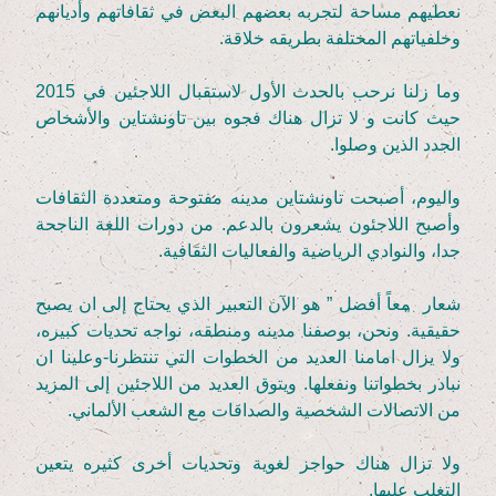
نعطيهم مساحة لتجربه بعضهم البعض في ثقافاتهم وأديانهم
وخلفياتهم المختلفة بطريقه خلاقة.
وما زلنا نرحب بالحدث الأول لاستقبال اللاجئين في
2015
حيث كانت و لا تزال هناك فجوه بين تاونشتاين والأشخاص
الجدد الذين وصلوا.
واليوم، أصبحت تاونشتاين مدينه مفتوحة ومتعددة الثقافات
وأصبح اللاجئون يشعرون بالدعم. من دورات اللغة الناجحة
جدا، والنوادي الرياضية والفعاليات الثقافية.
شعار
„
معاً أفضل ” هو الآن التعبير الذي يحتاج إلى ان يصبح
حقيقية. ونحن، بوصفنا مدينه ومنطقه، نواجه تحديات كبيره،
ولا يزال امامنا العديد من الخطوات التي تنتظرنا-وعلينا ان
نبادر بخطواتنا ونفعلها. ويتوق العديد من اللاجئين إلى المزيد
من الاتصالات الشخصية والصداقات مع الشعب الألماني.
ولا تزال هناك حواجز لغوية وتحديات أخرى كثيره يتعين
التغلب عليها.