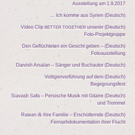
Aus­stel­lung am
1
.
9
.
2017
(Deutsch) Ich kom­me aus Syrien …
unse­rer
(Deutsch) Video Clip
BETTER
TOGETHER
Foto-Projektgruppe
(Deutsch) Den Geflüch­te­ten ein Gesicht geben –
Fotoausstellung
(Deutsch) Dar­vish Arsalan – Sän­ger und Buchautor
(Deutsch) Vol­ti­gier­vor­füh­rung auf dem
Begegnungsfest
(Deutsch) Sia­vash Safa – Per­si­sche Musik mit Gitar­re
und Trommel
&
ihre Fami­lie – Erschüt­tern­de
(Deutsch) Rawan
Fern­seh­do­ku­men­ta­ti­on ihrer Flucht