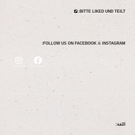
BIT­TE LIK­ED UND TEILT:
&
FOL­LOW US ON FACE­BOOK
INSTAGRAM:
اللغة: