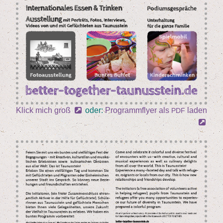
Klick mich groß
oder:
Pro­gramm­fly­er als
laden
PDF