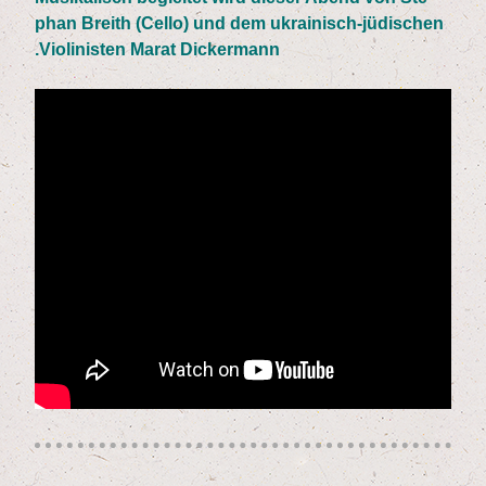
phan Breith (Cel­lo) und dem ukrai­nisch-jüdi­schen
Vio­li­nis­ten Marat Dickermann.