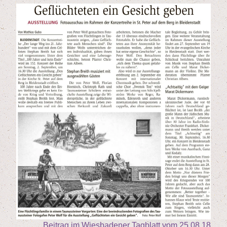
Bei­trag im Wies­ba­de­ner Tag­blatt vom
25
.
08
.
18