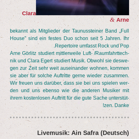
Cla­ra
&
Arne
bekannt als Mit­glie­der der Tau­nus­stei­ner Band
„
Full
House” sind ein fes­tes Duo schon seit
5
Jah­ren. Ihr
Reper­toire umfasst Rock und Pop.
Arne Gör­litz stu­diert mitt­ler­wei­le Luft- /​Raum­fahrt­tech­
nik und Cla­ra Egert stu­diert Musik. Obwohl sie des­we­
gen zur Zeit sehr weit aus­ein­an­der woh­nen, kom­men
sie aber für sol­che Auf­trit­te ger­ne wie­der zusam­men.
Wir freu­en uns dar­über, dass sie bei uns spie­len wer­
den und uns eben­so wie die ande­ren Musi­ker mit
ihrem kos­ten­lo­sen Auf­tritt für die gute Sache unter­stüt­
zen. Danke!
(Deutsch) Live­mu­sik: Ain Safra
نُشر