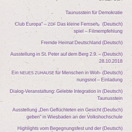
Tau­nus­stein für Demokratie
Club Euro­pa” –
Das klei­ne Fern­seh­
„
(Deutsch)
ZDF
spiel – Filmempfehlung
(Deutsch) Frem­de Hei­mat Deutschland
2
.
9
. –
(Deutsch) Aus­stel­lung in St. Peter auf dem Berg
28
.
10
.
2018
für Men­schen in Woh­
(Deutsch) Ein
NEUES
ZUHAUSE
nungs­not – Einladung
(Deutsch) Dia­log-Ver­an­stal­tung: Geleb­te Inte­gra­ti­on in
Taunusstein
„
Den Geflüch­te­ten ein Gesicht
(Deutsch) Aus­stel­lung
geben” in Wies­ba­den an der Volkshochschule
(Deutsch) High­lights vom Begeg­nungs­fest und der