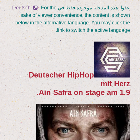
في
عفوا، هذه المدخلة موجودة فقط في
. For the
Deutsch
sake of view­er con­ve­ni­ence, the con­tent is shown
below in the alter­na­ti­ve lan­guage. You may click the
link to switch the acti­ve language.
Deut­scher Hip­Hop
mit Herz
.
Ain Saf­ra
on stage am
1
.
9