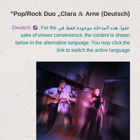
&
„
Cla­ra
Arne”
(Deutsch) Pop/​Rock Duo
نُشر
في
عفوا، هذه المدخلة موجودة فقط في
. For the
Deutsch
sake of view­er con­ve­ni­ence, the con­tent is shown
below in the alter­na­ti­ve lan­guage. You may click the
link to switch the acti­ve language.