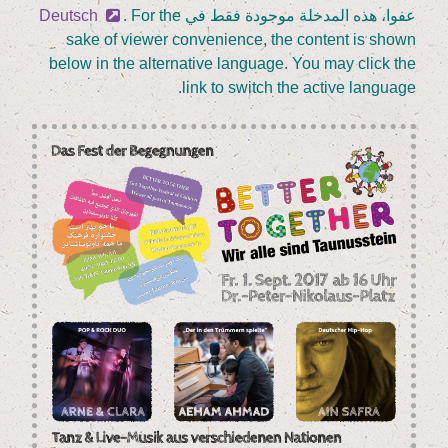
Sän­
عفوا، هذه المدخلة موجودة فقط في
. For the
Deutsch
ger
sake of view­er con­ve­ni­ence, the con­tent is shown
und
below in the alter­na­ti­ve lan­guage. You may click the
Buchautor”
link to switch the acti­ve language.