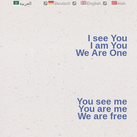
Turkish
English
Deutsch
العربية
I see You
I am You
We Are One
You see me
You are me
We are free