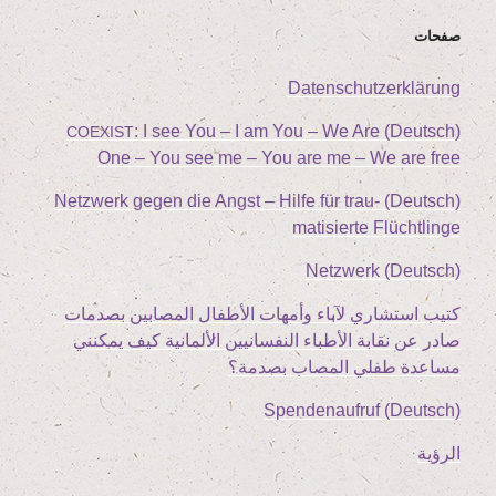
صفحات
Daten­schutz­er­klä­rung
: I see You – I am You – We Are
(Deutsch)
COEXIST
One – You see me – You are me – We are free
(Deutsch) Netz­werk gegen die Angst – Hil­fe für trau­
ma­ti­sier­te Flüchtlinge
(Deutsch) Netz­werk
كتيب استشاري لآباء وأمهات الأطفال المصابين بصدمات
صادر عن نقابة الأطباء النفسانيين الألمانية كيف يمكنني
مساعدة طفلي المصاب بصدمة؟
(Deutsch) Spen­den­auf­ruf
الرؤية