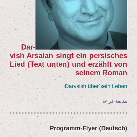
Dar­
vish Arsalan singt ein per­si­sches
Lied (Text unten) und erzählt von
sei­nem Roman
Darv­sish über sein Leben:
„(Deutsch)
متابعة قراءة
Dar­
vish
Arsalan
(Deutsch) Pro­gramm-Fly­er
نُشر
–
في