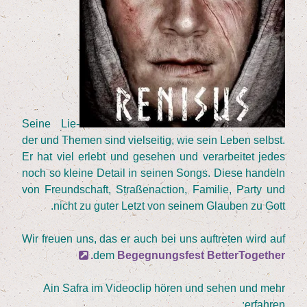
Sei­ne Lie­
der und The­men sind viel­sei­tig, wie sein Leben selbst.
Er hat viel erlebt und gese­hen und ver­ar­bei­tet jedes
noch so klei­ne Detail in sei­nen Songs. Die­se han­deln
von Freund­schaft, Stra­ßen­ac­tion, Fami­lie, Par­ty und
nicht zu guter Letzt von sei­nem Glau­ben zu Gott.
Wir freu­en uns, das er auch bei uns auf­tre­ten wird auf
dem
Begeg­nungs­fest BetterTogether.
Ain Saf­ra im Video­clip hören und sehen und mehr
erfah­ren: