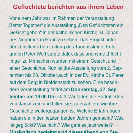
Geflüch­te­te berich­ten aus ihrem Leben
Vor einem Jahr war im Rah­men der Ver­an­stal­tung
„
Bet­ter Tog­e­ther“ die Aus­stel­lung
„
Den Geflüch­te­ten ein
Gesicht geben“ in der katho­li­schen Kir­che St. Johan­
nes Nepo­muk in Hahn zu sehen. Das Pro­jekt unter
der künst­le­ri­schen Lei­tung des Tau­nus­stei­ner Foto­
gra­fen Peter Wolf sorg­te dafür, dass anony­me
„
Flücht­
lin­ge“ zu Men­schen wur­den mit einem Gesicht und
einer Geschich­te. Nun ist die Aus­stel­lung vom
2
. Sep­
tem­ber bis
28
. Okto­ber auch in der Ev. Kir­che St. Peter
auf dem Berg in Blei­den­stadt zu sehen. Eine beson­
de­re Ver­an­stal­tung fin­det am
Don­ners­tag,
27
. Sep­
tem­ber um
19
.
00
Uhr
statt. Wir laden die Por­trä­tier­ten
von damals ein und bit­ten sie, zu erzäh­len, wie ihre
Geschich­te wei­ter­ge­gan­gen ist. Wel­che Erfah­run­gen
haben sie in den letz­ten bei­den Jah­ren gemacht? Was
ist geglückt? Was nicht? Wie geht es jetzt wei­ter?
Musi­ka­lisch beglei­tet wird die­ser Abend von Ste­