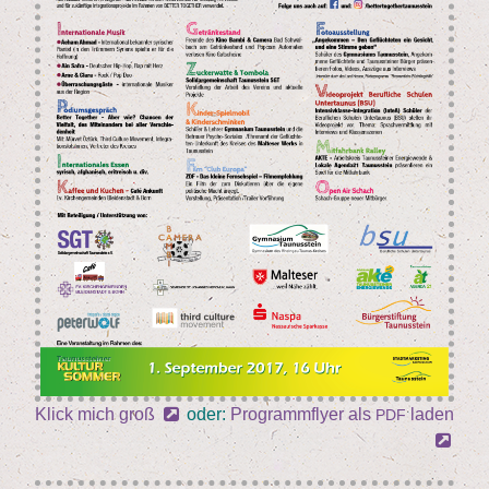
Klick mich groß
oder:
Pro­gramm­fly­er als
laden
PDF