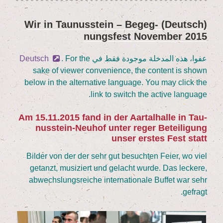
na­
tio­
(Deutsch) Wir in Tau­nus­stein – Begeg­
نُشر
na­
nungs­fest Novem­ber
2015
في
le
Live­
عفوا، هذه المدخلة موجودة فقط في
. For the
Deutsch
mu­
sake of view­er con­ve­ni­ence, the con­tent is shown
sik:
below in the alter­na­ti­ve lan­guage. You may click the
Aeham Ahmad”
link to switch the acti­ve language.
Am
15
.
11
.
2015
fand in der Aar­tal­hal­le in Tau­
nus­stein-Neu­hof unter reger Betei­li­gung
unser ers­tes Fest statt
Bil­der von der der sehr gut besuch­ten Fei­er, wo viel
getanzt, musi­ziert und gelacht wur­de. Das lecke­re,
abwechs­lungs­rei­che inter­na­tio­na­le Buf­fet war sehr
gefragt.