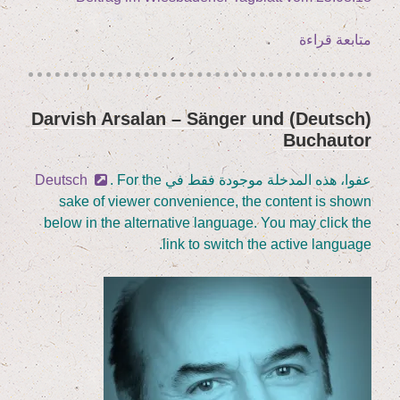
„(Deutsch)
متابعة قراءة
Aus­
stel­
lung
(Deutsch) Dar­vish Arsalan – Sän­ger und
نُشر
in
Buchautor
في
St.
Peter
عفوا، هذه المدخلة موجودة فقط في
. For the
Deutsch
auf
sake of view­er con­ve­ni­ence, the con­tent is shown
dem
below in the alter­na­ti­ve lan­guage. You may click the
Berg
link to switch the acti­ve language.
2
.
9
.
–
28
.
10
.
2018
″