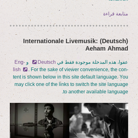
„(Deutsch)
متابعة قراءة
Live­
mu­
sik:
(Deutsch) Inter­na­tio­na­le Live­mu­sik:
نُشر
Ain Safra”
Aeham Ahmad
في
عفوا، هذه المدخلة موجودة فقط في
Deutsch
و
Eng­
lish
. For the sake of view­er con­ve­ni­ence, the con­
tent is shown below in this site default lan­guage. You
may click one of the links to switch the site lan­guage
to ano­ther available language.