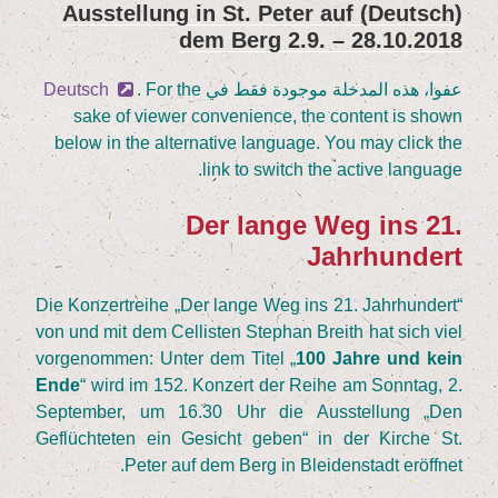
(Deutsch) Aus­stel­lung in St. Peter auf
نُشر
dem Berg
2
.
9
. –
28
.
10
.
2018
في
عفوا، هذه المدخلة موجودة فقط في
. For the
Deutsch
sake of view­er con­ve­ni­ence, the con­tent is shown
below in the alter­na­ti­ve lan­guage. You may click the
link to switch the acti­ve language.
Der lan­ge Weg ins
21
.
Jahrhundert
Die Kon­zert­rei­he
„
Der lan­ge Weg ins
21
. Jahr­hun­dert“
von und mit dem Cel­lis­ten Ste­phan Breith hat sich viel
vor­ge­nom­men: Unter dem Titel
„
100
Jah­re und kein
Ende
“ wird im
152
. Kon­zert der Rei­he am Sonn­tag,
2
.
Sep­tem­ber, um
16
.
30
Uhr die Aus­stel­lung
„
Den
Geflüch­te­ten ein Gesicht geben“ in der Kir­che St.
Peter auf dem Berg in Blei­den­stadt eröffnet.