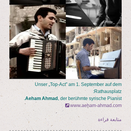
Unser
„
Top-Act” am
1
. Sep­tem­ber auf dem
Rathausplatz:
Aeham Ahmad
, der berühm­te syri­sche Pianist.
www.aeham-ahmad.com
„(Deutsch)
متابعة قراءة
Inter­