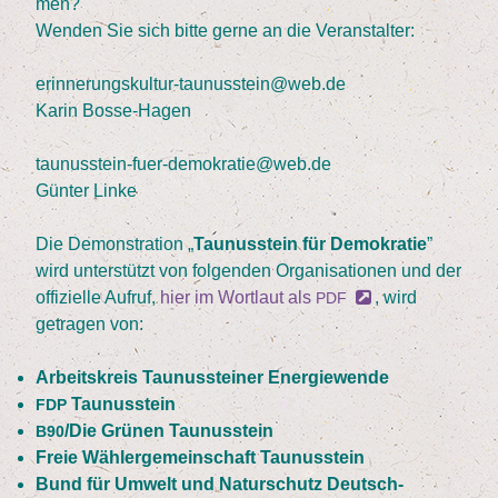
men?
Wen­den Sie sich bit­te ger­ne an die Veranstalter:
erinnerungskultur-taunusstein@web.de
Karin Bos­se-Hagen
taunusstein-fuer-demokratie@web.de
Gün­ter Linke
Die Demons­tra­ti­on
„
Tau­nus­stein für Demo­kra­tie
”
wird unter­stützt von fol­gen­den Orga­ni­sa­tio­nen und der
offi­zi­el­le Auf­ruf,
hier im Wort­laut als
, wird
PDF
getra­gen von:
Arbeits­kreis Tau­nus­stei­ner Energiewende
Tau­nus­stein
FDP
/​Die Grü­nen Taunusstein
B
90
Freie Wäh­ler­ge­mein­schaft Taunusstein
Bund für Umwelt und Natur­schutz Deutsch­