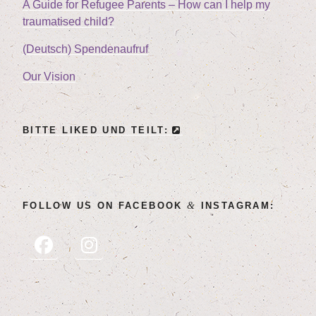
A Gui­de for Refu­gee Par­ents – How can I help my
trau­ma­tis­ed child?
(Deutsch) Spen­den­auf­ruf
Our Visi­on
BIT­TE LIK­ED UND TEILT:
&
FOL­LOW US ON FACE­BOOK
INSTAGRAM: