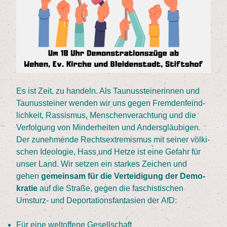
Es ist Zeit, zu han­deln. Als Tau­nus­stei­ne­rin­nen und
Tau­nus­stei­ner wen­den wir uns gegen Frem­den­feind­
lich­keit, Ras­sis­mus, Men­schen­ver­ach­tung und die
Ver­fol­gung von Min­der­hei­ten und Anders­gläu­bi­gen.
Der zuneh­men­de Rechts­extre­mis­mus mit sei­ner völ­ki­
schen Ideo­lo­gie, Hass und Het­ze ist eine Gefahr für
unser Land. Wir set­zen ein star­kes Zei­chen und
gehen
gemein­sam für die Ver­tei­di­gung der Demo­
kra­tie
auf die Stra­ße, gegen die faschis­ti­schen
Umsturz- und Depor­ta­ti­ons­fan­ta­sien der AfD:
Für eine welt­of­fe­ne Gesellschaft