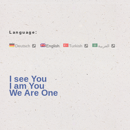
Language:
Deutsch
English
Turkish
العربية
I see You
I am You
We Are One