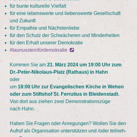
für bun­te kul­tu­rel­le Vielfalt
für eine lebens­wer­te und lie­bens­wer­te Gesell­schaft
und Zukunft
für Empa­thie und Nächstenliebe
für den Schutz der Schwä­che­ren und Minderheiten
für den Erhalt unse­rer Demokratie
#tau­nus­stein­für­de­mo­kra­tie
Kom­men Sie am
21
. März
2024
um
19
:
00
Uhr zum
Dr.-Peter-Nikolaus-Platz (Rat­haus) in Hahn
oder
um
18
:
00
Uhr zur Evan­ge­li­schen Kir­che in Wehen
oder zum Stifts­hof St. Fer­ru­ti­us in Blei­den­stadt.
Von dort aus zie­hen zwei Demons­tra­ti­ons­zü­ge
nach Hahn.
Haben Sie Fra­gen oder Anre­gun­gen? Wol­len Sie den
Auf­ruf als Orga­ni­sa­ti­on unter­stüt­zen und /​oder teil­neh­