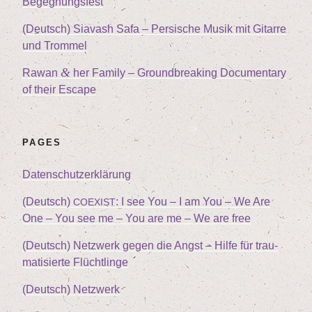
Begegnungsfest
(Deutsch) Sia­vash Safa – Per­si­sche Musik mit Gitar­re
und Trommel
&
Rawan
her Fami­ly – Ground­brea­king Docu­men­ta­ry
of their Escape
PAGES
Daten­schutz­er­klä­rung
(Deutsch)
: I see You – I am You – We Are
COEXIST
One – You see me – You are me – We are free
(Deutsch) Netz­werk gegen die Angst – Hil­fe für trau­
ma­ti­sier­te Flüchtlinge
(Deutsch) Netz­werk