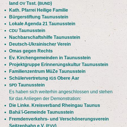
land
Tsst. (
)
OV
BUND
Kath. Pfar­rei Hei­li­ge Familie
Bür­ger­stif­tung Taunusstein
Loka­le Agen­da
21
Taunusstein
Tau­nus­stein
CDU
Nach­bar­schafts­hil­fe Taunusstein
Deutsch-Ukrai­ni­scher Verein
Omas gegen Rechts
Ev. Kir­chen­ge­mein­den in Taunusstein
Pro­jekt­grup­pe Erin­ne­rungs­kul­tur Taunusstein
Fami­li­en­zen­trum MüZe Taunusstein
Schü­ler­ver­tre­tung
Obe­re Aar
IGS
Tau­nus­stein
SPD
Es haben sich wei­ter­hin ange­schlos­sen und ste­hen
für das Anlie­gen der Demonstration:
Die Lin­ke. Kreis­ver­band Rhein­gau Taunus
Bahá­’í‑Gemein­de Taunusstein
Fre­m­­den­­ver­­kehrs- und Ver­schö­ne­rungs­ver­ein
Seit­zen­hahn e.V. (
)
FVV