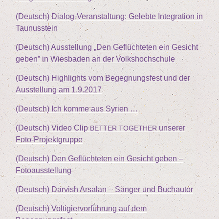
(Deutsch) Dia­log-Ver­an­stal­tung: Geleb­te Inte­gra­ti­on in
Taunusstein
(Deutsch) Aus­stel­lung
„
Den Geflüch­te­ten ein Gesicht
geben” in Wies­ba­den an der Volkshochschule
(Deutsch) High­lights vom Begeg­nungs­fest und der
Aus­stel­lung am
1
.
9
.
2017
(Deutsch) Ich kom­me aus Syrien …
(Deutsch) Video Clip
unse­rer
BETTER
TOGETHER
Foto-Projektgruppe
(Deutsch) Den Geflüch­te­ten ein Gesicht geben –
Fotoausstellung
(Deutsch) Dar­vish Arsalan – Sän­ger und Buchautor
(Deutsch) Vol­ti­gier­vor­füh­rung auf dem