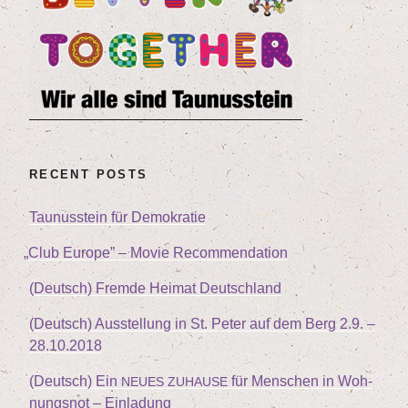
RECENT POSTS
Tau­nus­stein für Demokratie
„
Club Euro­pe” – Movie Recommendation
(Deutsch) Frem­de Hei­mat Deutschland
(Deutsch) Aus­stel­lung in St. Peter auf dem Berg
2
.
9
. –
28
.
10
.
2018
(Deutsch) Ein
für Men­schen in Woh­
NEUES
ZUHAUSE
nungs­not – Einladung