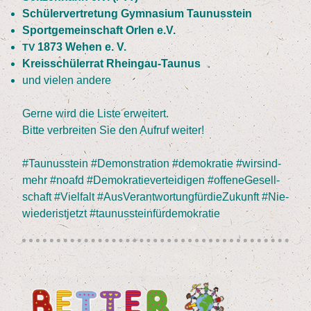
Schü­ler­ver­tre­tung Gym­na­si­um Taunusstein
Sport­ge­mein­schaft Orlen e.V.
1873
Wehen e. V.
TV
Kreis­schü­ler­rat Rheingau-Taunus
und vie­len andere
Ger­ne wird die Lis­te erwei­tert.
Bit­te ver­brei­ten Sie den Auf­ruf weiter!
#Tau­nus­stein #Demons­tra­ti­on #demo­kra­tie #wir­s­ind­
mehr #noafd #Demo­kra­tie­ver­tei­di­gen #offe­n­eGe­sell­
schaft #Viel­falt #Aus­Ver­ant­wor­tung­für­die­Zu­kunft #Nie­
wie­derist­jetzt #tau­nus­stein­für­de­mo­kra­tie