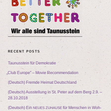
RECENT POSTS
Tau­nus­stein für Demokratie
„
Club Euro­pe” – Movie Recommendation
(Deutsch) Frem­de Hei­mat Deutschland
(Deutsch) Aus­stel­lung in St. Peter auf dem Berg
2
.
9
. –
28
.
10
.
2018
(Deutsch) Ein
für Men­schen in Woh­
NEUES
ZUHAUSE