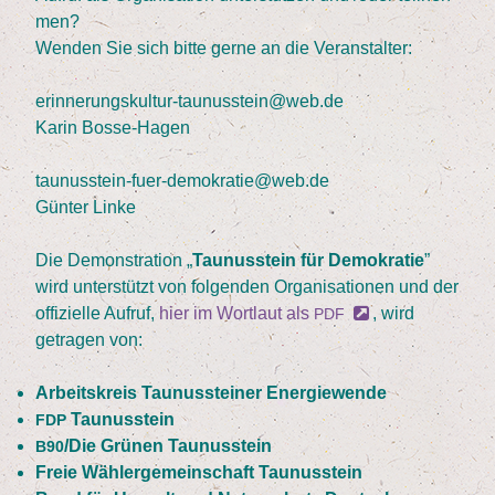
men?
Wen­den Sie sich bit­te ger­ne an die Veranstalter:
erinnerungskultur-taunusstein@web.de
Karin Bos­se-Hagen
taunusstein-fuer-demokratie@web.de
Gün­ter Linke
Die Demons­tra­ti­on
„
Tau­nus­stein für Demo­kra­tie
”
wird unter­stützt von fol­gen­den Orga­ni­sa­tio­nen und der
offi­zi­el­le Auf­ruf,
hier im Wort­laut als
, wird
PDF
getra­gen von:
Arbeits­kreis Tau­nus­stei­ner Energiewende
Tau­nus­stein
FDP
/​Die Grü­nen Taunusstein
B
90
Freie Wäh­ler­ge­mein­schaft Taunusstein