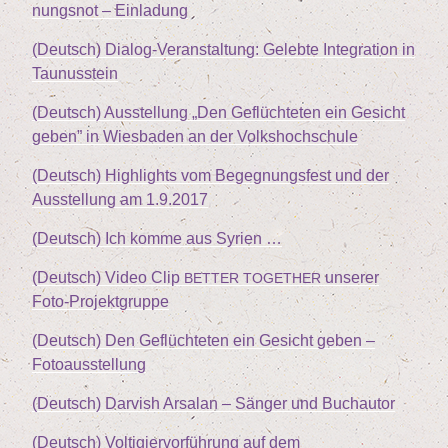
nungs­not – Einladung
(Deutsch) Dia­log-Ver­an­stal­tung: Geleb­te Inte­gra­ti­on in
Taunusstein
(Deutsch) Aus­stel­lung
„
Den Geflüch­te­ten ein Gesicht
geben” in Wies­ba­den an der Volkshochschule
(Deutsch) High­lights vom Begeg­nungs­fest und der
Aus­stel­lung am
1
.
9
.
2017
(Deutsch) Ich kom­me aus Syrien …
(Deutsch) Video Clip
unse­rer
BETTER
TOGETHER
Foto-Projektgruppe
(Deutsch) Den Geflüch­te­ten ein Gesicht geben –
Fotoausstellung
(Deutsch) Dar­vish Arsalan – Sän­ger und Buchautor
(Deutsch) Vol­ti­gier­vor­füh­rung auf dem