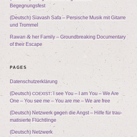
Begegnungsfest
(Deutsch) Sia­vash Safa – Per­si­sche Musik mit Gitar­re
und Trommel
&
Rawan
her Fami­ly – Ground­brea­king Docu­men­ta­ry
of their Escape
PAGES
Daten­schutz­er­klä­rung
(Deutsch)
: I see You – I am You – We Are
COEXIST
One – You see me – You are me – We are free
(Deutsch) Netz­werk gegen die Angst – Hil­fe für trau­
ma­ti­sier­te Flüchtlinge
(Deutsch) Netz­werk