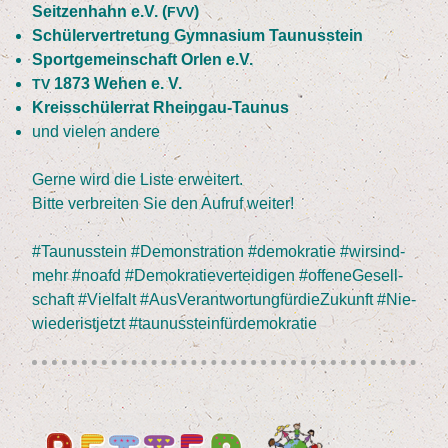
Seit­zen­hahn e.V. (
)
FVV
Schü­ler­ver­tre­tung Gym­na­si­um Taunusstein
Sport­ge­mein­schaft Orlen e.V.
1873
Wehen e. V.
TV
Kreis­schü­ler­rat Rheingau-Taunus
und vie­len andere
Ger­ne wird die Lis­te erwei­tert.
Bit­te ver­brei­ten Sie den Auf­ruf weiter!
#Tau­nus­stein #Demons­tra­ti­on #demo­kra­tie #wir­s­ind­
mehr #noafd #Demo­kra­tie­ver­tei­di­gen #offe­n­eGe­sell­
schaft #Viel­falt #Aus­Ver­ant­wor­tung­für­die­Zu­kunft #Nie­
wie­derist­jetzt #tau­nus­stein­für­de­mo­kra­tie