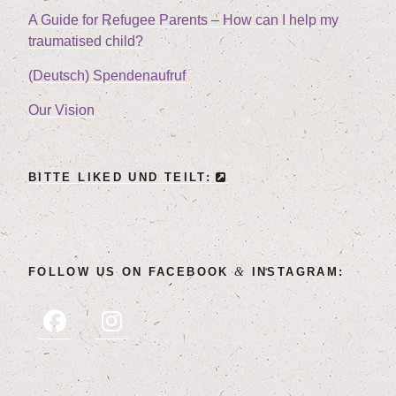
A Gui­de for Refu­gee Par­ents – How can I help my
trau­ma­tis­ed child?
(Deutsch) Spen­den­auf­ruf
Our Visi­on
BIT­TE LIK­ED UND TEILT:
&
FOL­LOW US ON FACE­BOOK
INSTAGRAM: