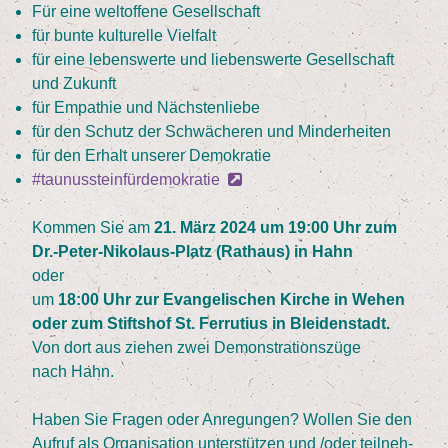
Für eine welt­of­fe­ne Gesellschaft
für bun­te kul­tu­rel­le Vielfalt
für eine lebens­wer­te und lie­bens­wer­te Gesell­schaft
und Zukunft
für Empa­thie und Nächstenliebe
für den Schutz der Schwä­che­ren und Minderheiten
für den Erhalt unse­rer Demokratie
#tau­nus­stein­für­de­mo­kra­tie
Kom­men Sie am
21
. März
2024
um
19
:
00
Uhr zum
Dr.-Peter-Nikolaus-Platz (Rat­haus) in Hahn
oder
um
18
:
00
Uhr zur Evan­ge­li­schen Kir­che in Wehen
oder zum Stifts­hof St. Fer­ru­ti­us in Blei­den­stadt.
Von dort aus zie­hen zwei Demons­tra­ti­ons­zü­ge
nach Hahn.
Haben Sie Fra­gen oder Anre­gun­gen? Wol­len Sie den
Auf­ruf als Orga­ni­sa­ti­on unter­stüt­zen und /​oder teil­neh­