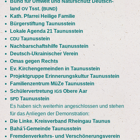
Bund für Umwelt und Natur­schutz Deutsch­
land
Tsst. (
)
OV
BUND
Kath. Pfar­rei Hei­li­ge Familie
Bür­ger­stif­tung Taunusstein
Loka­le Agen­da
21
Taunusstein
Tau­nus­stein
CDU
Nach­bar­schafts­hil­fe Taunusstein
Deutsch-Ukrai­ni­scher Verein
Omas gegen Rechts
Ev. Kir­chen­ge­mein­den in Taunusstein
Pro­jekt­grup­pe Erin­ne­rungs­kul­tur Taunusstein
Fami­li­en­zen­trum MüZe Taunusstein
Schü­ler­ver­tre­tung
Obe­re Aar
IGS
Tau­nus­stein
SPD
Es haben sich wei­ter­hin ange­schlos­sen und ste­hen
für das Anlie­gen der Demonstration:
Die Lin­ke. Kreis­ver­band Rhein­gau Taunus
Bahá­’í‑Gemein­de Taunusstein
Fre­m­­den­­ver­­kehrs- und Ver­schö­ne­rungs­ver­ein