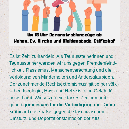
Es ist Zeit, zu han­deln. Als Tau­nus­stei­ne­rin­nen und
Tau­nus­stei­ner wen­den wir uns gegen Frem­den­feind­
lich­keit, Ras­sis­mus, Men­schen­ver­ach­tung und die
Ver­fol­gung von Min­der­hei­ten und Anders­gläu­bi­gen.
Der zuneh­men­de Rechts­extre­mis­mus mit sei­ner völ­ki­
schen Ideo­lo­gie, Hass und Het­ze ist eine Gefahr für
unser Land. Wir set­zen ein star­kes Zei­chen und
gehen
gemein­sam für die Ver­tei­di­gung der Demo­
kra­tie
auf die Stra­ße, gegen die faschis­ti­schen
Umsturz- und Depor­ta­ti­ons­fan­ta­sien der AfD: