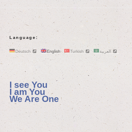
Language:
Deutsch
English
Turkish
العربية
I see You
I am You
We Are One