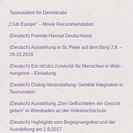
Tau­nus­stein für Demokratie
„
Club Euro­pe” – Movie Recommendation
(Deutsch) Frem­de Hei­mat Deutschland
(Deutsch) Aus­stel­lung in St. Peter auf dem Berg
2
.
9
. –
28
.
10
.
2018
(Deutsch) Ein
für Men­schen in Woh­
NEUES
ZUHAUSE
nungs­not – Einladung
(Deutsch) Dia­log-Ver­an­stal­tung: Geleb­te Inte­gra­ti­on in
Taunusstein
(Deutsch) Aus­stel­lung
„
Den Geflüch­te­ten ein Gesicht
geben” in Wies­ba­den an der Volkshochschule
(Deutsch) High­lights vom Begeg­nungs­fest und der
Aus­stel­lung am
1
.
9
.
2017