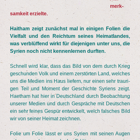
merk­
sam­keit erzielte.
Hait­ham zeigt zunächst mal in eini­gen Foli­en die
Viel­falt und den Reich­tum sei­nes Hei­mat­lan­des,
was ver­blüf­fend wirkt für die­je­ni­gen unter uns, die
Syri­en noch nicht ken­nen­ler­nen durften.
Schnell wird klar, dass das Bild von dem durch Krieg
geschun­den Volk und einem zer­stör­ten Land, wel­ches
uns die Medi­en ins Haus lie­fern, nur einen sehr trau­ri­
gen Teil und Moment der Geschich­te Syri­ens zeigt.
Haet­ham hat hier in Deutsch­land durch Beob­ach­tung
unse­rer Medi­en und durch Gesprä­che mit Deut­schen
ein sehr fei­nes Gespür ent­wi­ckelt, welch fal­sches Bild
wir von sei­ner Hei­mat zeichnen.
Folie um Folie lässt er uns Syri­en mit sei­nen Augen