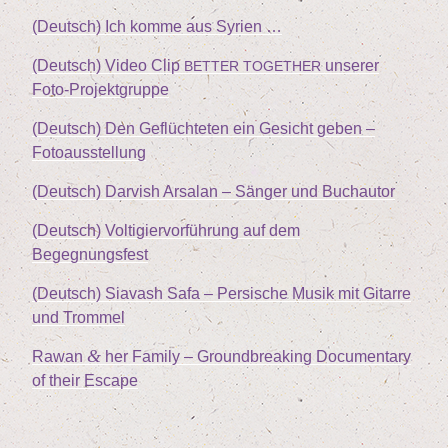
(Deutsch) Ich kom­me aus Syrien …
(Deutsch) Video Clip
unse­rer
BETTER
TOGETHER
Foto-Projektgruppe
(Deutsch) Den Geflüch­te­ten ein Gesicht geben –
Fotoausstellung
(Deutsch) Dar­vish Arsalan – Sän­ger und Buchautor
(Deutsch) Vol­ti­gier­vor­füh­rung auf dem
Begegnungsfest
(Deutsch) Sia­vash Safa – Per­si­sche Musik mit Gitar­re
und Trommel
&
Rawan
her Fami­ly – Ground­brea­king Docu­men­ta­ry
of their Escape