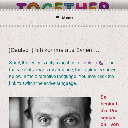
Skip
BETTER TOGETHER
Wir alle sind Taunusstein
to
content
Menu
(Deutsch) Ich kom­me aus Syrien …
POSTED
ON
Sor­ry, this ent­ry is only available in
Deutsch
. For
the sake of view­er con­ve­ni­ence, the con­tent is shown
below in the alter­na­ti­ve lan­guage. You may click the
link to switch the acti­ve language.
So
beginnt
die Prä­
sen­ta­ti­
on von