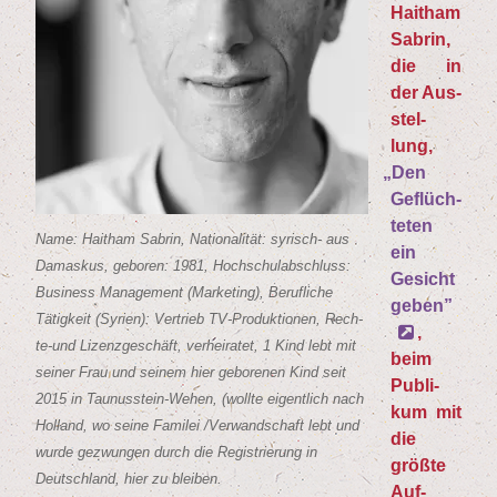
Hait­ham
Sab­rin,
die in
der Aus­
stel­
lung,
„
Den
Geflüch­
te­ten
Name: Hait­ham Sab­rin, Natio­na­li­tät: syrisch- aus
ein
Damas­kus, gebo­ren:
1981
, Hoch­schul­ab­schluss:
Gesicht
Busi­ness Manage­ment (Mar­ke­ting), Beruf­li­che
geben”
Tätig­keit (Syri­en): Ver­trieb TV-Pro­duk­tio­nen, Rech­
,
te-und Lizenz­ge­schäft, ver­hei­ra­tet,
1
Kind lebt mit
beim
sei­ner Frau und sei­nem hier gebo­re­nen Kind seit
Publi­
2015
in Tau­nus­stein-Wehen, (woll­te eigent­lich nach
kum mit
Hol­land, wo sei­ne Fami­lei /​Verwandschaft lebt und
die
wur­de gezwun­gen durch die Regis­trie­rung in
größ­te
Deutsch­land, hier zu bleiben.
Auf­