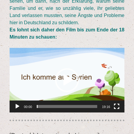
sehen, um dann, nach der Erklä­rung, war­um sei­ne
Fami­lie und er, wie so unzäh­lig vie­le, ihr gelieb­tes
Land ver­las­sen muss­ten, sei­ne Ängs­te und Pro­ble­me
hier in Deutsch­land zu schildern.
Es lohnt sich daher den Film bis zum Ende der
18
Minu­ten zu schauen:
Video
Player
00:00
19:16