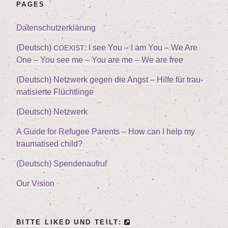
PAGES
Daten­schutz­er­klä­rung
(Deutsch)
: I see You – I am You – We Are
COEXIST
One – You see me – You are me – We are free
(Deutsch) Netz­werk gegen die Angst – Hil­fe für trau­
ma­ti­sier­te Flüchtlinge
(Deutsch) Netz­werk
A Gui­de for Refu­gee Par­ents – How can I help my
trau­ma­tis­ed child?
(Deutsch) Spen­den­auf­ruf
Our Visi­on
BIT­TE LIK­ED UND TEILT: