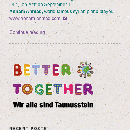
st
Our
„
Top-Act” on Sep­tem­ber
1
. :
Aeham Ahmad
, world-famous syri­an pia­no player.
www.aeham-ahmad.com
„(Deutsch)
Con­ti­nue rea­ding
Inter­
na­
tio­
na­
le
Live­
mu­
sik:
Aeham Ahmad”
RECENT POSTS