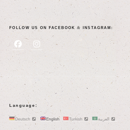
&
FOL­LOW US ON FACE­BOOK
INSTAGRAM:
Language:
Deutsch
English
Turkish
العربية