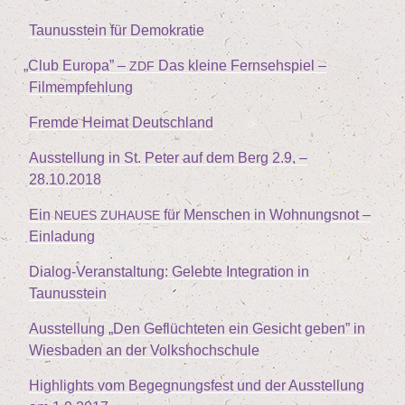
Tau­nus­stein für Demokratie
„
Club Euro­pa” –
Das klei­ne Fern­seh­spiel –
ZDF
Filmempfehlung
Frem­de Hei­mat Deutschland
Aus­stel­lung in St. Peter auf dem Berg
2
.
9
. –
28
.
10
.
2018
Ein
für Men­schen in Woh­nungs­not –
NEUES
ZUHAUSE
Einladung
Dia­log-Ver­an­stal­tung: Geleb­te Inte­gra­ti­on in
Taunusstein
Aus­stel­lung
„
Den Geflüch­te­ten ein Gesicht geben” in
Wies­ba­den an der Volkshochschule
High­lights vom Begeg­nungs­fest und der Aus­stel­lung