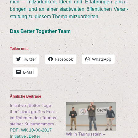
men – mit­zu­den­ken, Ideen und Erfah­run­gen ein­zu­
brin­gen und an einer stadt­wei­ten öffent­li­chen Ver­an­
stal­tung zu die­sem The­ma mitzuarbeiten.
Das Bet­ter Tog­e­ther Team
Tei­len mit:
Twit­ter
Face­book
Whats­App
E‑Mail
Ähn­li­che Beiträge
Initia­ti­ve ​„Bet­ter Tog­e­
ther“ plant gro­ßes Fest
im Rah­men des Tau­nus­
stei­ner Kultursommers
PDF: WK 10-06-2017
Wir in Tau­nus­stein –
Initiative „Better