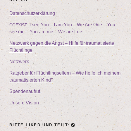
Daten­schutz­er­klä­rung
: I see You – I am You – We Are One – You
COEXIST
see me – You are me – We are free
Netz­werk gegen die Angst – Hil­fe für trau­ma­ti­sier­te
Flüchtlinge
Netz­werk
Rat­ge­ber für Flücht­lings­el­tern – Wie hel­fe ich mei­nem
trau­ma­ti­sier­ten Kind?
Spen­den­auf­ruf
Unse­re Vision
BIT­TE LIK­ED UND TEILT: