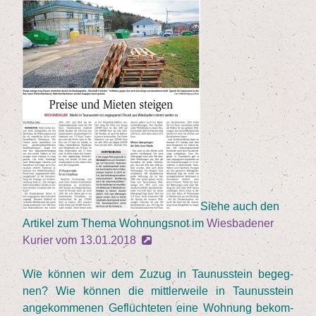
Sie­he auch den
Arti­kel zum The­ma Woh­nungs­not im
Wies­ba­de­ner
Kurier vom
13
.
01
.
2018
Wie kön­nen wir dem Zuzug in Tau­nus­stein begeg­
nen? Wie kön­nen die mitt­ler­wei­le in Tau­nus­stein
ange­kom­me­nen Geflüch­te­ten eine Woh­nung bekom­