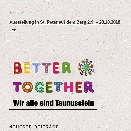
Nächster
WEITER
Beitrag
Aus­stel­lung in St. Peter auf dem Berg
2
.
9
. –
28
.
10
.
2018
NEU­ES­TE BEITRÄGE