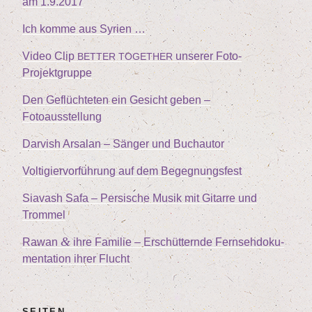
am
1
.
9
.
2017
Ich kom­me aus Syrien …
Video Clip
unse­rer Foto-
BETTER
TOGETHER
Projektgruppe
Den Geflüch­te­ten ein Gesicht geben –
Fotoausstellung
Dar­vish Arsalan – Sän­ger und Buchautor
Vol­ti­gier­vor­füh­rung auf dem Begegnungsfest
Sia­vash Safa – Per­si­sche Musik mit Gitar­re und
Trommel
&
Rawan
ihre Fami­lie – Erschüt­tern­de Fern­seh­do­ku­
men­ta­ti­on ihrer Flucht
SEI­TEN