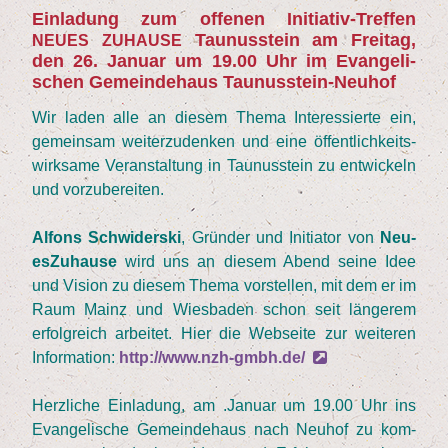
Ein­la­dung zum offe­nen Initia­tiv-Tref­fen
Tau­nus­stein am Frei­tag,
NEUES
ZUHAUSE
den
26
. Janu­ar um
19
.
00
Uhr im Evan­ge­li­
schen Gemein­de­haus Taunusstein-Neuhof
Wir laden alle an die­sem The­ma Inter­es­sier­te ein,
gemein­sam wei­ter­zu­den­ken und eine öffent­lich­keits­
wirk­sa­me Ver­an­stal­tung in Tau­nus­stein zu ent­wi­ckeln
und vorzubereiten.
Alfons Schwi­der­ski
, Grün­der und Initia­tor von
Neu­
es­Zu­hau­se
wird uns an die­sem Abend sei­ne Idee
und Visi­on zu die­sem The­ma vor­stel­len, mit dem er im
Raum Mainz und Wies­ba­den schon seit län­ge­rem
erfolg­reich arbei­tet. Hier die Web­sei­te zur wei­te­ren
Infor­ma­ti­on:
http://www.nzh-gmbh.de/
Herz­li­che Ein­la­dung, am .Janu­ar um
19
.
00
Uhr ins
Evan­ge­li­sche Gemein­de­haus nach Neu­hof zu kom­