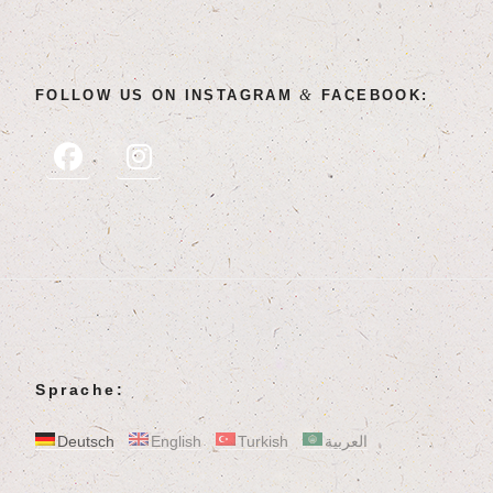
&
FOL­LOW US ON INSTA­GRAM
FACEBOOK:
Sprache:
Deutsch
English
Turkish
العربية