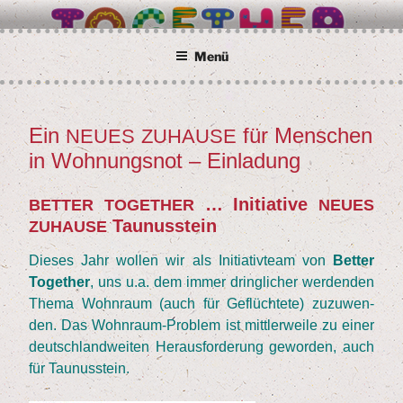
Zum
BETTER TOGETHER
Wir alle sind Taunusstein
Inhalt
springen
Menü
Ein
für Men­schen
NEUES
ZUHAUSE
VERÖFFENTLICHT
AM
in Woh­nungs­not – Einladung
… Initia­ti­ve
BETTER
TOGETHER
NEUES
Taunusstein
ZUHAUSE
Die­ses Jahr wol­len wir als Initia­tiv­team von
Bet­ter
Tog­e­ther
, uns u.a. dem immer dring­li­cher wer­den­den
The­ma Wohn­raum (auch für Geflüch­te­te) zuzu­wen­
den. Das Wohn­raum-Pro­blem ist mitt­ler­wei­le zu einer
deutsch­land­wei­ten Her­aus­for­de­rung gewor­den, auch
für Taunusstein.