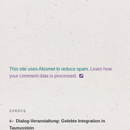
This site uses Akismet to reduce spam.
Learn how
your comment data is processed.
Beitragsnavigation
Vorheriger
ZURÜCK
Beitrag
Dia­log-Ver­an­stal­tung: Geleb­te Inte­gra­ti­on in
Taunusstein