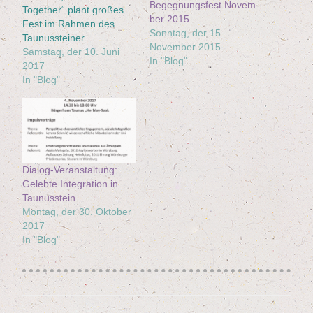
Begeg­nungs­fest Novem­
Together“ plant großes
ber 2015
Fest im Rahmen des
Sonntag, der 15.
Taunussteiner
November 2015
Kultursommers
Samstag, der 10. Juni
In "Blog"
2017
In "Blog"
Dia­log-Ver­an­stal­tung:
Geleb­te Inte­gra­ti­on in
Taunusstein
Montag, der 30. Oktober
2017
In "Blog"