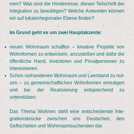
men? Was sind die Hin­der­nis­se, die­sen Teil­schritt der
Inte­gra­ti­on zu bewäl­ti­gen? Wel­che Ant­wor­ten kön­nen
wir auf lokaler/​regionaler Ebe­ne finden?
Im Grund geht es um zwei Hauptakzente:
neu­en Wohn­raum schaf­fen – krea­ti­ve Pro­jek­te von
Wohn­for­men zu ent­wi­ckeln, anzu­sto­ßen und dafür die
öffent­li­che Hand, Inves­to­ren und Pri­vat­per­so­nen zu
interessieren.
Schon vor­han­de­nen Wohn­raum und Leer­stand zu nut­
zen – zu gemein­schaft­li­chen Wohn­for­men ermu­ti­gen
und bei der Rea­li­sie­rung ent­spre­chend zu
unterstützen.
Das The­ma Woh­nen stellt eine ent­schei­den­de Inte­
gra­ti­ons­brü­cke zwi­schen uns Deut­schen, den
Geflüch­te­ten und Wohn­raum­su­chen­den dar.