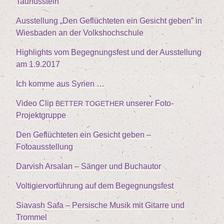
Taunusstein
Aus­stel­lung
„
Den Geflüch­te­ten ein Gesicht geben” in
Wies­ba­den an der Volkshochschule
High­lights vom Begeg­nungs­fest und der Aus­stel­lung
am
1
.
9
.
2017
Ich kom­me aus Syrien …
Video Clip
unse­rer Foto-
BETTER
TOGETHER
Projektgruppe
Den Geflüch­te­ten ein Gesicht geben –
Fotoausstellung
Dar­vish Arsalan – Sän­ger und Buchautor
Vol­ti­gier­vor­füh­rung auf dem Begegnungsfest
Sia­vash Safa – Per­si­sche Musik mit Gitar­re und
Trommel