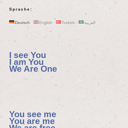
Sprache:
Deutsch
English
Turkish
العربية
I see You
I am You
We Are One
You see me
You are me
We are free