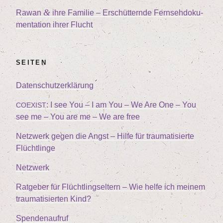
&
Rawan
ihre Fami­lie – Erschüt­tern­de Fern­seh­do­ku­
men­ta­ti­on ihrer Flucht
SEI­TEN
Daten­schutz­er­klä­rung
: I see You – I am You – We Are One – You
COEXIST
see me – You are me – We are free
Netz­werk gegen die Angst – Hil­fe für trau­ma­ti­sier­te
Flüchtlinge
Netz­werk
Rat­ge­ber für Flücht­lings­el­tern – Wie hel­fe ich mei­nem
trau­ma­ti­sier­ten Kind?
Spen­den­auf­ruf