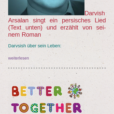
Dar­vish
Arsalan singt ein per­si­sches Lied
(Text unten) und erzählt von sei­
nem Roman
Darv­sish über sein Leben:
weiterlesen
„
Dar­
vish
Arsalan
–
Sän­
ger
und
Buch­
au­