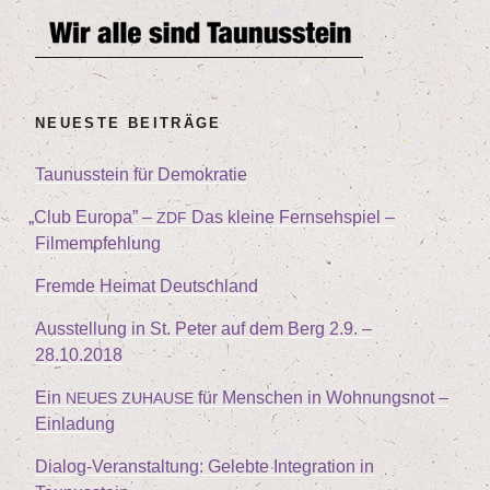
tor“
NEU­ES­TE BEITRÄGE
Tau­nus­stein für Demokratie
„
Club Euro­pa” –
Das klei­ne Fern­seh­spiel –
ZDF
Filmempfehlung
Frem­de Hei­mat Deutschland
Aus­stel­lung in St. Peter auf dem Berg
2
.
9
. –
28
.
10
.
2018
Ein
für Men­schen in Woh­nungs­not –
NEUES
ZUHAUSE
Einladung
Dia­log-Ver­an­stal­tung: Geleb­te Inte­gra­ti­on in