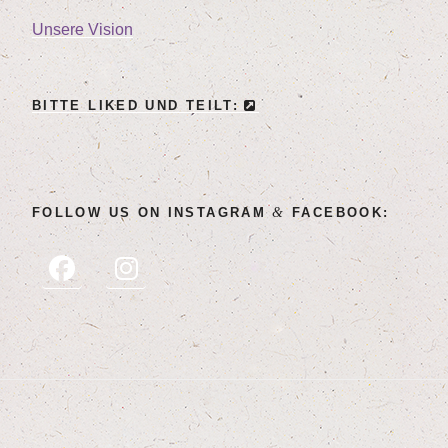
Unse­re Vision
BIT­TE LIK­ED UND TEILT:
&
FOL­LOW US ON INSTA­GRAM
FACEBOOK: