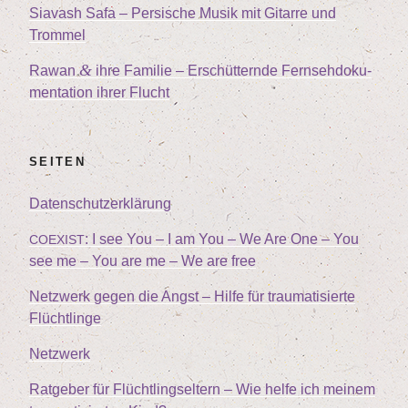
Sia­vash Safa – Per­si­sche Musik mit Gitar­re und
Trommel
&
Rawan
ihre Fami­lie – Erschüt­tern­de Fern­seh­do­ku­
men­ta­ti­on ihrer Flucht
SEI­TEN
Daten­schutz­er­klä­rung
: I see You – I am You – We Are One – You
COEXIST
see me – You are me – We are free
Netz­werk gegen die Angst – Hil­fe für trau­ma­ti­sier­te
Flüchtlinge
Netz­werk
Rat­ge­ber für Flücht­lings­el­tern – Wie hel­fe ich mei­nem