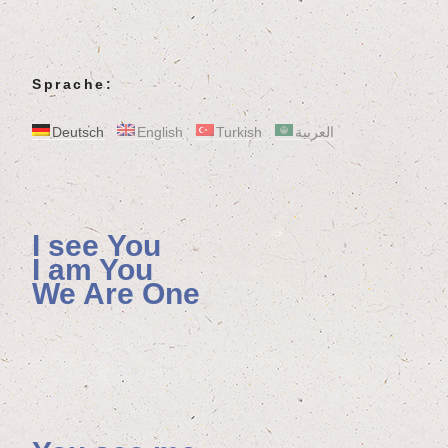
Sprache:
Deutsch
English
Turkish
العربية
I see You
I am You
We Are One