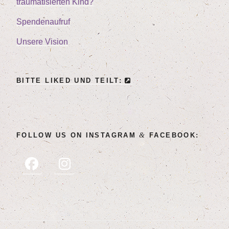
trau­ma­ti­sier­ten Kind?
Spen­den­auf­ruf
Unse­re Vision
BIT­TE LIK­ED UND TEILT:
&
FOL­LOW US ON INSTA­GRAM
FACEBOOK: