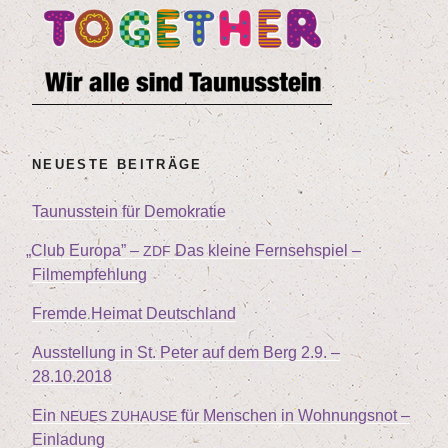
NEU­ES­TE BEITRÄGE
Tau­nus­stein für Demokratie
„
Club Euro­pa” –
Das klei­ne Fern­seh­spiel –
ZDF
Filmempfehlung
Frem­de Hei­mat Deutschland
Aus­stel­lung in St. Peter auf dem Berg
2
.
9
. –
28
.
10
.
2018
Ein
für Men­schen in Woh­nungs­not –
NEUES
ZUHAUSE
Einladung