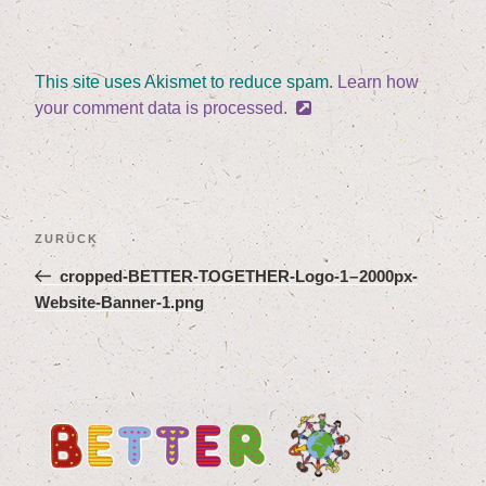
This site uses Akismet to reduce spam.
Learn how
your comment data is processed.
Beitragsnavigation
Vorheriger
ZURÜCK
Beitrag
crop­ped-BET­TER-TOG­E­THER-Logo‑
1
–
2000
px-
Website-Banner‑
1
.png