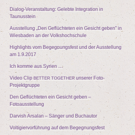
Dia­log-Ver­an­stal­tung: Geleb­te Inte­gra­ti­on in
Taunusstein
Aus­stel­lung
„
Den Geflüch­te­ten ein Gesicht geben” in
Wies­ba­den an der Volkshochschule
High­lights vom Begeg­nungs­fest und der Aus­stel­lung
am
1
.
9
.
2017
Ich kom­me aus Syrien …
Video Clip
unse­rer Foto-
BETTER
TOGETHER
Projektgruppe
Den Geflüch­te­ten ein Gesicht geben –
Fotoausstellung
Dar­vish Arsalan – Sän­ger und Buchautor
Vol­ti­gier­vor­füh­rung auf dem Begegnungsfest