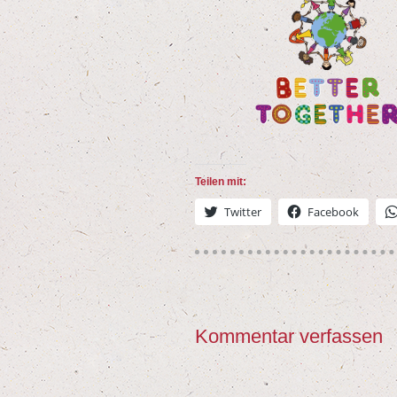
Tei­len mit:
Twit­ter
Face­book
Kommentar verfassen