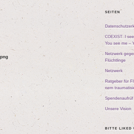
SEI­TEN
Daten­schutz­er­
: I s
COEXIST
You see me – Y
Netz­werk gegen d
.png
Flüchtlinge
Netz­werk
Rat­ge­ber für Fl
nem trau­ma­ti­s
Spen­den­auf­ruf
Unse­re Vision
BIT­TE LIK­ED