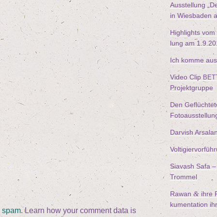
Aus­stel­lung
„
De
in Wies­ba­den 
High­lights vom
lung am
1
.
9
.
20
Ich kom­me aus
Video Clip
BET
Projektgruppe
Den Geflüch­te­
Fotoausstellun
Dar­vish Arsala
Vol­ti­gier­vor­
Sia­vash Safa – 
Trommel
&
Rawan
ihre F
ku­men­ta­ti­on i
e spam.
Learn how your comment data is