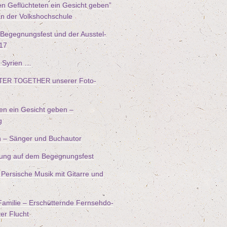
n Geflüch­te­ten ein Gesicht geben”
an der Volkshochschule
 Begeg­nungs­fest und der Aus­stel­
17
 Syrien …
unse­rer Foto-
TER
TOGETHER
ten ein Gesicht geben –
g
n – Sän­ger und Buchautor
füh­rung auf dem Begegnungsfest
Per­si­sche Musik mit Gitar­re und
ami­lie – Erschüt­tern­de Fern­seh­do­
hrer Flucht