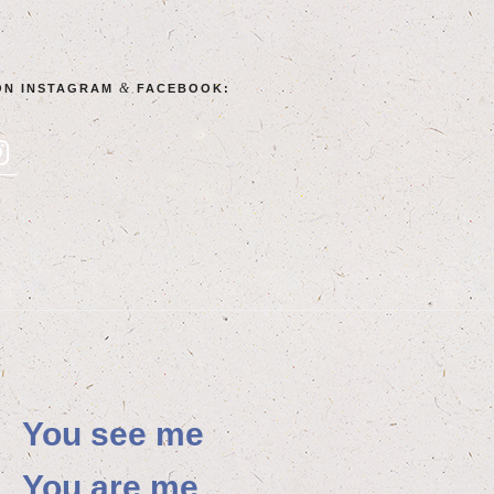
&
ON INSTA­GRAM
FACEBOOK:
You see me
You are me