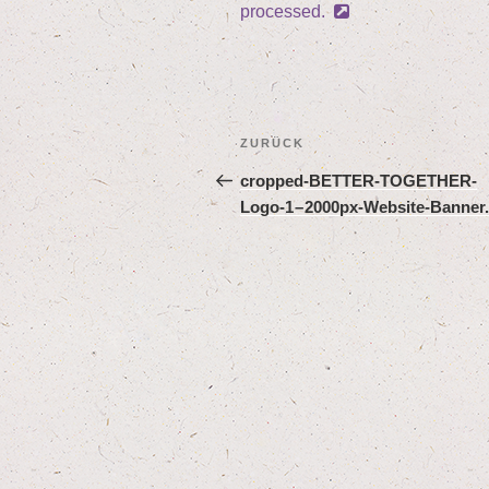
processed.
Beitragsnavigation
Vorheriger
ZURÜCK
Beitrag
crop­ped-BET­TER-TOG­E­THER-
Logo‑
1
–
2000
px-Website-Banner