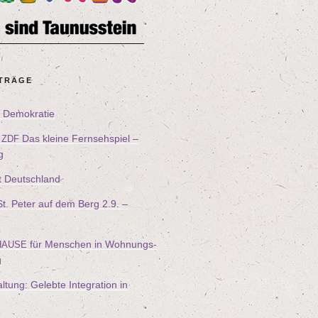
ITRÄGE
ür Demokratie
–
Das klei­ne Fern­seh­spiel –
ZDF
g
t Deutschland
n St. Peter auf dem Berg
2
.
9
. –
für Men­schen in Woh­nungs­
HAUSE
g
l­tung: Geleb­te Inte­gra­ti­on in