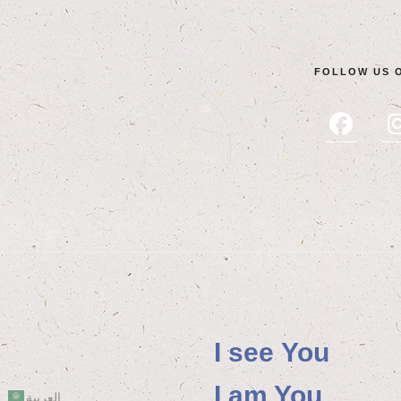
FOL­LOW US 
I see You
I am You
العربية