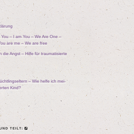
klä­rung
ee You – I am You – We Are One –
ou are me – We are free
ie Angst – Hil­fe für trau­ma­ti­sier­te
ücht­lings­el­tern – Wie hel­fe ich mei­
ier­ten Kind?
 UND TEILT: