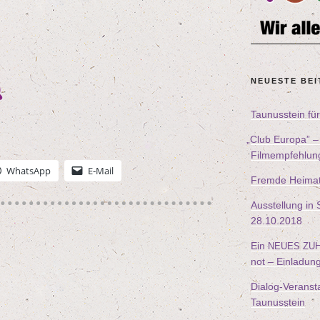
NEU­ES­TE BE
Tau­nus­stein f
„
Club Euro­pa” 
Filmempfehlun
Whats­App
E‑Mail
Frem­de Hei­ma
Aus­stel­lung i
28
.
10
.
2018
Ein
NEUES
ZU
not – Einladun
Dia­log-Ver­an­sta
Taunusstein