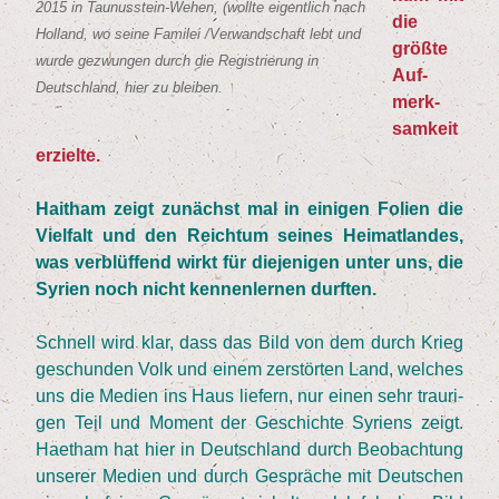
2015
in Tau­nus­stein-Wehen, (woll­te eigent­lich nach
die
Hol­land, wo sei­ne Fami­lei /​Verwandschaft lebt und
größ­te
wur­de gezwun­gen durch die Regis­trie­rung in
Auf­
Deutsch­land, hier zu bleiben.
merk­
sam­keit
erzielte.
Hait­ham zeigt zunächst mal in eini­gen Foli­en die
Viel­falt und den Reich­tum sei­nes Hei­mat­lan­des,
was ver­blüf­fend wirkt für die­je­ni­gen unter uns, die
Syri­en noch nicht ken­nen­ler­nen durften.
Schnell wird klar, dass das Bild von dem durch Krieg
geschun­den Volk und einem zer­stör­ten Land, wel­ches
uns die Medi­en ins Haus lie­fern, nur einen sehr trau­ri­
gen Teil und Moment der Geschich­te Syri­ens zeigt.
Haet­ham hat hier in Deutsch­land durch Beob­ach­tung
unse­rer Medi­en und durch Gesprä­che mit Deut­schen