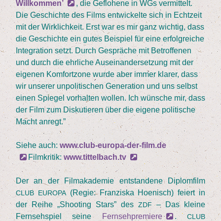
Will­kom­men’
, die Geflo­he­ne in WGs ver­mit­telt.
Die Geschich­te des Films ent­wi­ckel­te sich in Echt­zeit
mit der Wirk­lich­keit. Erst war es mir ganz wich­tig, dass
die Geschich­te ein gutes Bei­spiel für eine erfolg­rei­che
Inte­gra­ti­on setzt. Durch Gesprä­che mit Betrof­fe­nen
und durch die ehr­li­che Aus­ein­an­der­set­zung mit der
eige­nen Kom­fort­zo­ne wur­de aber immer kla­rer, dass
wir unse­rer unpo­li­ti­schen Gene­ra­ti­on und uns selbst
einen Spie­gel vor­hal­ten wol­len. Ich wün­sche mir, dass
der Film zum Dis­ku­tie­ren über die eige­ne poli­ti­sche
Macht anregt.”
Sie­he auch:
www.club-europa-der-film.de
Film­kri­tik:
www.tittelbach.tv
Der an der Film­aka­de­mie ent­stan­de­ne Diplom­film
(Regie: Fran­zis­ka Hoe­nisch) fei­ert in
CLUB
EUROPA
der Rei­he
„
Shoo­ting Stars” des
– Das klei­ne
ZDF
Fern­seh­spiel sei­ne
Fern­seh­pre­mie­re
.
CLUB