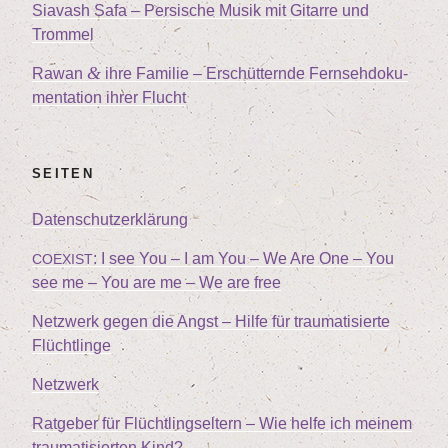
Sia­vash Safa – Per­si­sche Musik mit Gitar­re und
Trommel
&
Rawan
ihre Fami­lie – Erschüt­tern­de Fern­seh­do­ku­
men­ta­ti­on ihrer Flucht
SEI­TEN
Daten­schutz­er­klä­rung
: I see You – I am You – We Are One – You
COEXIST
see me – You are me – We are free
Netz­werk gegen die Angst – Hil­fe für trau­ma­ti­sier­te
Flüchtlinge
Netz­werk
Rat­ge­ber für Flücht­lings­el­tern – Wie hel­fe ich mei­nem
trau­ma­ti­sier­ten Kind?