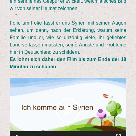
ein sehr fei­nes Gespür ent­wi­ckelt, welch fal­sches Bild
wir von sei­ner Hei­mat zeichnen.
Folie um Folie lässt er uns Syri­en mit sei­nen Augen
sehen, um dann, nach der Erklä­rung, war­um sei­ne
Fami­lie und er, wie so unzäh­lig vie­le, ihr gelieb­tes
Land ver­las­sen muss­ten, sei­ne Ängs­te und Pro­ble­me
hier in Deutsch­land zu schildern.
Es lohnt sich daher den Film bis zum Ende der
18
Minu­ten zu schauen:
Video-
Player