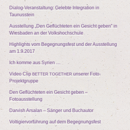
Dia­log-Ver­an­stal­tung: Geleb­te Inte­gra­ti­on in
Taunusstein
Aus­stel­lung
„
Den Geflüch­te­ten ein Gesicht geben” in
Wies­ba­den an der Volkshochschule
High­lights vom Begeg­nungs­fest und der Aus­stel­lung
am
1
.
9
.
2017
Ich kom­me aus Syrien …
Video Clip
unse­rer Foto-
BETTER
TOGETHER
Projektgruppe
Den Geflüch­te­ten ein Gesicht geben –
Fotoausstellung
Dar­vish Arsalan – Sän­ger und Buchautor
Vol­ti­gier­vor­füh­rung auf dem Begegnungsfest