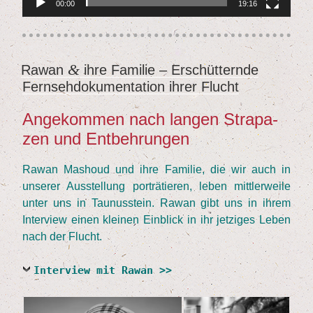
00:00
19:16
&
Rawan
ihre Fami­lie – Erschüt­tern­de
VERÖFFENTLICHT
Fern­seh­do­ku­men­ta­ti­on ihrer Flucht
AM
Ange­kom­men nach lan­gen Stra­pa­
zen und Entbehrungen
Rawan Mas­houd und ihre Fami­lie, die wir auch in
unse­rer Aus­stel­lung por­trä­tie­ren, leben mitt­ler­wei­le
unter uns in Tau­nus­stein. Rawan gibt uns in ihrem
Inter­view einen klei­nen Ein­blick in ihr jet­zi­ges Leben
nach der Flucht.
Interview mit Rawan >>