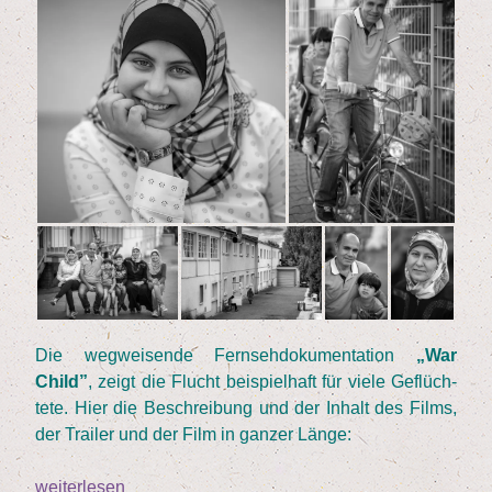
Die weg­wei­sen­de Fern­seh­do­ku­men­ta­ti­on
„
War
Child”
, zeigt die Flucht bei­spiel­haft für vie­le Geflüch­
te­te. Hier die Beschrei­bung und der Inhalt des Films,
der Trai­ler und der Film in gan­zer Länge:
weiterlesen