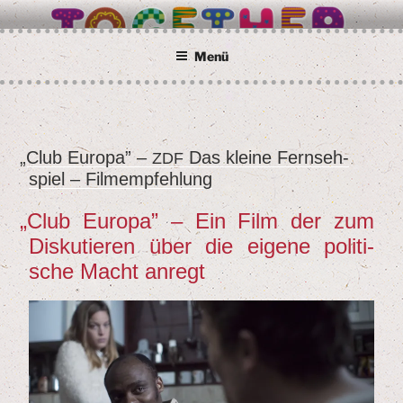
Zum
BETTER TOGETHER
Wir alle sind Taunusstein
Inhalt
springen
Menü
„
Club Euro­pa” –
Das klei­ne Fern­seh­
VERÖFFENTLICHT
ZDF
spiel – Filmempfehlung
AM
„
Club Euro­pa” – Ein Film der zum
Dis­ku­tie­ren über die eige­ne poli­ti­
sche Macht anregt