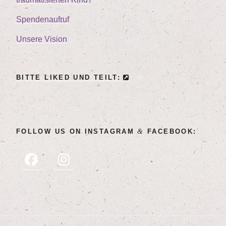
Spen­den­auf­ruf
Unse­re Vision
BIT­TE LIK­ED UND TEILT:
&
FOL­LOW US ON INSTA­GRAM
FACEBOOK: