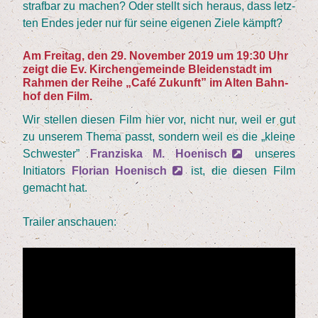
straf­bar zu machen? Oder stellt sich her­aus, dass letz­
ten Endes jeder nur für sei­ne eige­nen Zie­le kämpft?
Am Frei­tag, den
29
. Novem­ber
2019
um
19
:
30
Uhr
zeigt die Ev. Kir­chen­ge­mein­de Blei­den­stadt im
Rah­men der Rei­he
„
Café Zukunft” im Alten Bahn­
hof den Film.
Wir stel­len die­sen Film hier vor, nicht nur, weil er gut
zu unse­rem The­ma passt, son­dern weil es die
„
klei­ne
Schwes­ter”
Fran­zis­ka M. Hoe­nisch
unse­res
Initia­tors
Flo­ri­an Hoe­nisch
ist, die die­sen Film
gemacht hat.
Trai­ler anschauen: