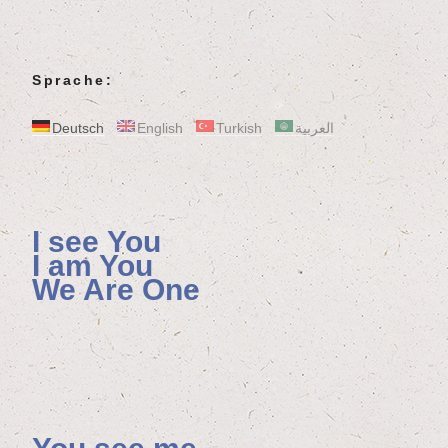
Sprache:
Deutsch
English
Turkish
العربية
I see You
I am You
We Are One