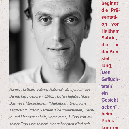
beginnt
die Prä­
sen­ta­ti­
on von
Hait­ham
Sab­rin,
die in
der Aus­
stel­
lung,
„
Den
Geflüch­
te­ten
Name: Hait­ham Sab­rin, Natio­na­li­tät: syrisch- aus
ein
Damas­kus, gebo­ren:
1981
, Hoch­schul­ab­schluss:
Gesicht
Busi­ness Manage­ment (Mar­ke­ting), Beruf­li­che
geben”
,
Tätig­keit (Syri­en): Ver­trieb TV-Pro­duk­tio­nen, Rech­
beim
te-und Lizenz­ge­schäft, ver­hei­ra­tet,
1
Kind lebt mit
Publi­
sei­ner Frau und sei­nem hier gebo­re­nen Kind seit
kum mit