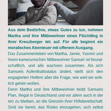
Aus dem Bedürf­nis, etwas Gutes zu tun, neh­men
Mar­tha und ihre Mit­be­woh­ner einen Flücht­ling in
ihrer Kreuz­ber­ger
auf. Für alle beginnt ein
WG
mora­li­sches Aben­teu­er mit offe­nem Ausgang.
Das Zusam­men­le­ben von Mar­tha, Jamie, Yas­min und
ihrem kame­ru­ni­schen Mit­be­woh­ner Samu­el ist freund­
schaft­lich, und alle wach­sen zusam­men. Als sich
Samu­els Auf­ent­halts­sta­tus ändert, stellt sich den
enga­gier­ten Hel­fern aber die Fra­ge, wie weit sie wirk­
lich gehen wollen.
Denn Mar­tha und ihre Mit­be­woh­ner treibt Samu­els
Plan, ille­gal in Deutsch­land und vor allem auch in der
zu blei­ben, an die Gren­zen ihrer Hilfs­be­reit­schaft.
WG
Sind sie bereit, das Risi­ko ein­zu­ge­hen, sich selbst