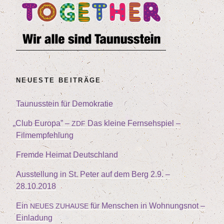
ne
Fern­
seh­
spiel
–
Film­
NEU­ES­TE BEITRÄGE
emp­
feh­
Tau­nus­stein für Demokratie
lung“
„
Club Euro­pa” –
Das klei­ne Fern­seh­spiel –
ZDF
Filmempfehlung
Frem­de Hei­mat Deutschland
Aus­stel­lung in St. Peter auf dem Berg
2
.
9
. –
28
.
10
.
2018
Ein
für Men­schen in Woh­nungs­not –
NEUES
ZUHAUSE
Einladung