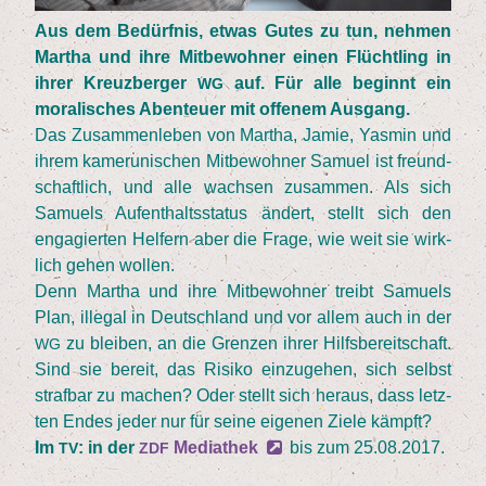
Aus dem Bedürf­nis, etwas Gutes zu tun, neh­men
Mar­tha und ihre Mit­be­woh­ner einen Flücht­ling in
ihrer Kreuz­ber­ger
auf. Für alle beginnt ein
WG
mora­li­sches Aben­teu­er mit offe­nem Ausgang.
Das Zusam­men­le­ben von Mar­tha, Jamie, Yas­min und
ihrem kame­ru­ni­schen Mit­be­woh­ner Samu­el ist freund­
schaft­lich, und alle wach­sen zusam­men. Als sich
Samu­els Auf­ent­halts­sta­tus ändert, stellt sich den
enga­gier­ten Hel­fern aber die Fra­ge, wie weit sie wirk­
lich gehen wollen.
Denn Mar­tha und ihre Mit­be­woh­ner treibt Samu­els
Plan, ille­gal in Deutsch­land und vor allem auch in der
zu blei­ben, an die Gren­zen ihrer Hilfs­be­reit­schaft.
WG
Sind sie bereit, das Risi­ko ein­zu­ge­hen, sich selbst
straf­bar zu machen? Oder stellt sich her­aus, dass letz­
ten Endes jeder nur für sei­ne eige­nen Zie­le kämpft?
Im
: in der
Media­thek
bis zum
25
.
08
.
2017
.
TV
ZDF