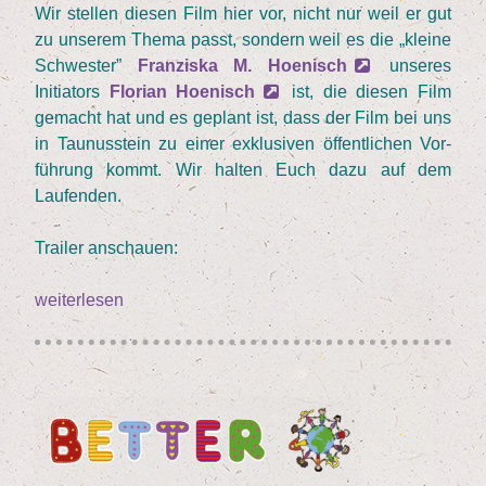
Wir stel­len die­sen Film hier vor, nicht nur weil er gut
zu unse­rem The­ma passt, son­dern weil es die
„
klei­ne
Schwes­ter”
Fran­zis­ka M. Hoe­nisch
unse­res
Initia­tors
Flo­ri­an Hoe­nisch
ist, die die­sen Film
gemacht hat und es geplant ist, dass der Film bei uns
in Tau­nus­stein zu einer exklu­si­ven öffent­li­chen Vor­
füh­rung kommt. Wir hal­ten Euch dazu auf dem
Laufenden.
Trai­ler anschau­en:
„
weiterlesen
„
Club
Euro­
pa”
–
ZDF
Das
klei­