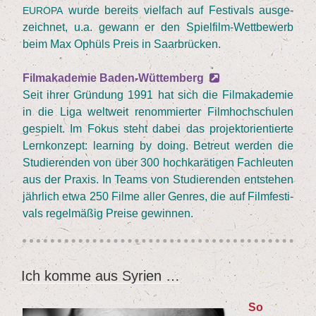
wur­de bereits viel­fach auf Fes­ti­vals aus­ge­
EUROPA
zeich­net, u.a. gewann er den Spiel­film-Wett­be­werb
beim Max Ophüls Preis in Saarbrücken.
Film­aka­de­mie Baden-Wüttemberg
Seit ihrer Grün­dung
1991
hat sich die Film­aka­de­mie
in die Liga welt­weit renom­mier­ter Film­hoch­schu­len
gespielt. Im Fokus steht dabei das pro­jekt­ori­en­tier­te
Lern­kon­zept: lear­ning by doing. Betreut wer­den die
Stu­die­ren­den von über
300
hoch­ka­rä­ti­gen Fach­leu­ten
aus der Pra­xis. In Teams von Stu­die­ren­den ent­ste­hen
jähr­lich etwa
250
Fil­me aller Gen­res, die auf Film­fes­ti­
vals regel­mä­ßig Prei­se gewinnen.
Ich kom­me aus Syrien …
VERÖFFENTLICHT
AM
So