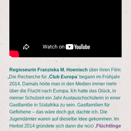
Regis­seu­rin Fran­zis­ka M. Hoe­nisch
über ihren Film:
„
Die Recher­che für
‚
Club Euro­pa
’ begann im Früh­jahr
2014
. Damals hör­te man in den Medi­en immer mehr
über die Flucht nach Euro­pa. Ich hat­te das Glück, in
mei­ner Schul­zeit ein Jahr Aus­tausch­schü­le­rin in einer
Gast­fa­mi­lie in Süd­afri­ka zu sein. Gast­fa­mi­li­en für
Geflo­he­ne – das wäre doch gut, dach­te ich. Die
Jugend­äm­ter waren auf die­sel­be Idee gekom­men. Im
Herbst
2014
grün­de­te sich dann die
‚
Flücht­lin­ge
NGO