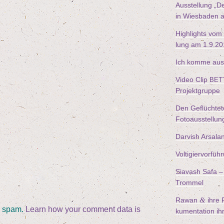
Aus­stel­lung
„
De
in Wies­ba­den 
High­lights vom
lung am
1
.
9
.
20
Ich kom­me aus
Video Clip
BET
Projektgruppe
Den Geflüch­te­
Fotoausstellun
Dar­vish Arsala
Vol­ti­gier­vor­
Sia­vash Safa – 
Trommel
&
Rawan
ihre F
e spam.
Learn how your comment data is
ku­men­ta­ti­on i