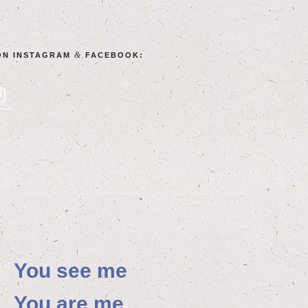
&
ON INSTA­GRAM
FACEBOOK:
You see me
You are me