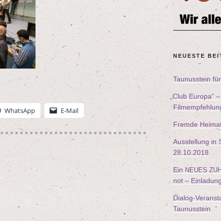
NEU­ES­TE BE
Tau­nus­stein f
„
Club Euro­pa” 
Filmempfehlun
Whats­App
E‑Mail
Frem­de Hei­ma
Aus­stel­lung i
28
.
10
.
2018
Ein
NEUES
ZU
not – Einladun
Dia­log-Ver­an­sta
Taunusstein