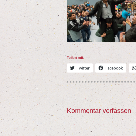
Tei­len mit:
Twit­ter
Face­book
Kommentar verfassen