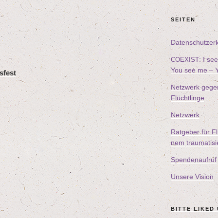
SEI­TEN
Daten­schutz­er­
: I s
COEXIST
You see me – Y
­fest
Netz­werk gegen d
Flüchtlinge
Netz­werk
Rat­ge­ber für Fl
nem trau­ma­ti­s
Spen­den­auf­ruf
Unse­re Vision
BIT­TE LIK­ED