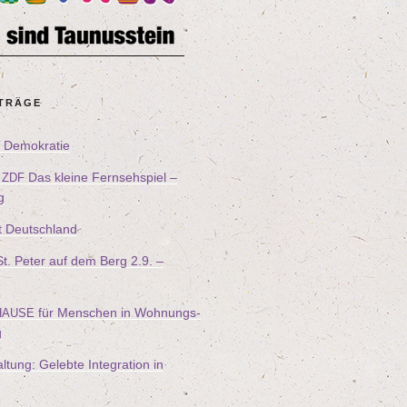
ITRÄGE
ür Demokratie
–
Das klei­ne Fern­seh­spiel –
ZDF
g
t Deutschland
n St. Peter auf dem Berg
2
.
9
. –
für Men­schen in Woh­nungs­
HAUSE
g
l­tung: Geleb­te Inte­gra­ti­on in