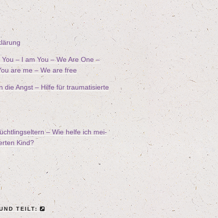
klä­rung
ee You – I am You – We Are One –
ou are me – We are free
ie Angst – Hil­fe für trau­ma­ti­sier­te
ücht­lings­el­tern – Wie hel­fe ich mei­
ier­ten Kind?
 UND TEILT: