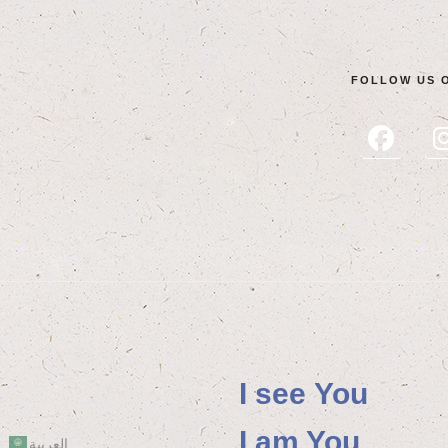
FOL­LOW US 
I see You
I am You
العربية