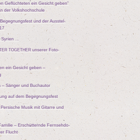
n Geflüch­te­ten ein Gesicht geben”
an der Volkshochschule
 Begeg­nungs­fest und der Aus­stel­
17
 Syrien …
unse­rer Foto-
TER
TOGETHER
ten ein Gesicht geben –
g
n – Sän­ger und Buchautor
füh­rung auf dem Begegnungsfest
Per­si­sche Musik mit Gitar­re und
ami­lie – Erschüt­tern­de Fern­seh­do­
hrer Flucht