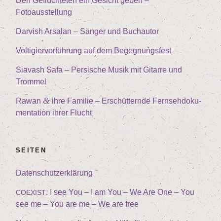
Den Geflüch­te­ten ein Gesicht geben –
Fotoausstellung
Dar­vish Arsalan – Sän­ger und Buchautor
Vol­ti­gier­vor­füh­rung auf dem Begegnungsfest
Sia­vash Safa – Per­si­sche Musik mit Gitar­re und
Trommel
&
Rawan
ihre Fami­lie – Erschüt­tern­de Fern­seh­do­ku­
men­ta­ti­on ihrer Flucht
SEI­TEN
Daten­schutz­er­klä­rung
: I see You – I am You – We Are One – You
COEXIST
see me – You are me – We are free