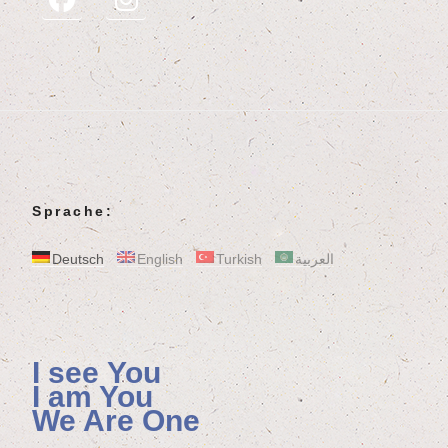
Sprache:
Deutsch
English
Turkish
العربية
I see You
I am You
We Are One