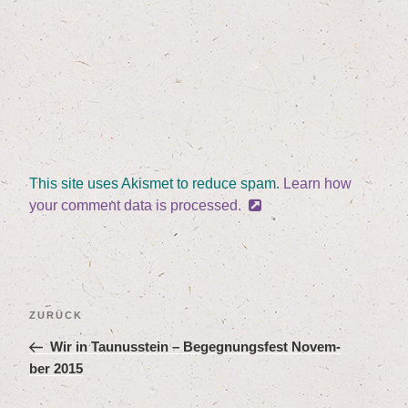
This site uses Akismet to reduce spam.
Learn how
your comment data is processed.
Beitragsnavigation
Vorheriger
ZURÜCK
Beitrag
Wir in Tau­nus­stein – Begeg­nungs­fest Novem­
ber
2015