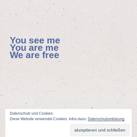
You see me
You are me
We are free
Datenschutz und Cookies:
Diese Website verwendet Cookies. Infos dazu:
Datenschutzerklärung
ViSdP: Florian Hoenisch, Mainzer Allee 4, 65232 Taunusstein
Webdesign & Adminstration: Peter Wolf
www.fotodesign-wolf.de