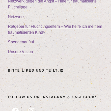
Netz­werk gegen die Angst – Hil­fe für trau­ma­ti­sier­te
Flüchtlinge
Netz­werk
Rat­ge­ber für Flücht­lings­el­tern – Wie hel­fe ich mei­nem
trau­ma­ti­sier­ten Kind?
Spen­den­auf­ruf
Unse­re Vision
BIT­TE LIK­ED UND TEILT:
&
FOL­LOW US ON INSTA­GRAM
FACEBOOK: