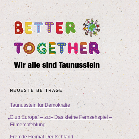
NEU­ES­TE BEITRÄGE
Tau­nus­stein für Demokratie
„
Club Euro­pa” –
Das klei­ne Fern­seh­spiel –
ZDF
Filmempfehlung
Frem­de Hei­mat Deutschland