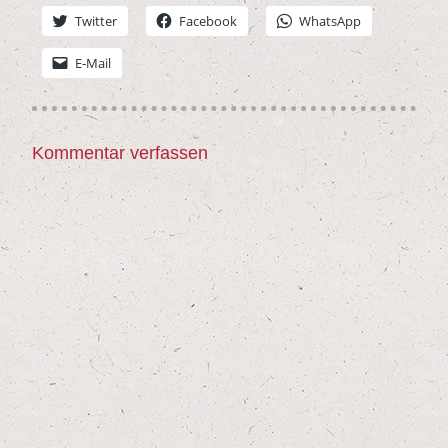
Twit­ter
Face­book
Whats­App
E‑Mail
Kommentar verfassen