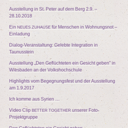
Aus­stel­lung in St. Peter auf dem Berg
2
.
9
. –
28
.
10
.
2018
Ein
für Men­schen in Woh­nungs­not –
NEUES
ZUHAUSE
Einladung
Dia­log-Ver­an­stal­tung: Geleb­te Inte­gra­ti­on in
Taunusstein
Aus­stel­lung
„
Den Geflüch­te­ten ein Gesicht geben” in
Wies­ba­den an der Volkshochschule
High­lights vom Begeg­nungs­fest und der Aus­stel­lung
am
1
.
9
.
2017
Ich kom­me aus Syrien …
Video Clip
unse­rer Foto-
BETTER
TOGETHER
Projektgruppe