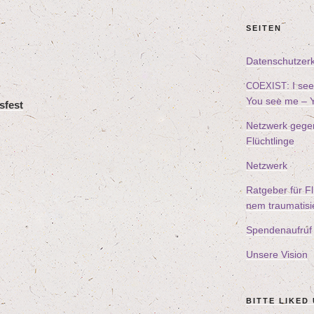
SEI­TEN
Daten­schutz­er­
: I s
COEXIST
You see me – Y
­fest
Netz­werk gegen d
Flüchtlinge
Netz­werk
Rat­ge­ber für Fl
nem trau­ma­ti­s
Spen­den­auf­ruf
Unse­re Vision
BIT­TE LIK­ED