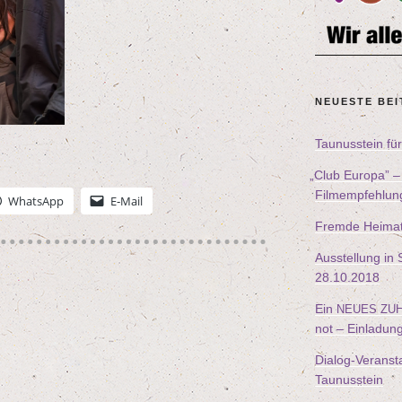
NEU­ES­TE BE
Tau­nus­stein f
„
Club Euro­pa” 
Filmempfehlun
Whats­App
E‑Mail
Frem­de Hei­ma
Aus­stel­lung i
28
.
10
.
2018
Ein
NEUES
ZU
not – Einladun
Dia­log-Ver­an­sta
Taunusstein