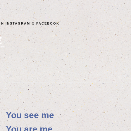
&
ON INSTA­GRAM
FACEBOOK:
You see me
You are me