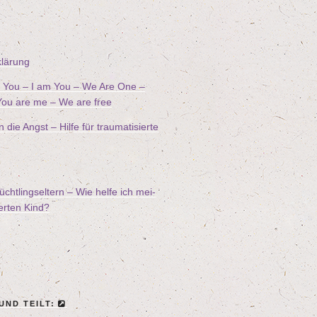
klä­rung
ee You – I am You – We Are One –
ou are me – We are free
ie Angst – Hil­fe für trau­ma­ti­sier­te
ücht­lings­el­tern – Wie hel­fe ich mei­
ier­ten Kind?
 UND TEILT: