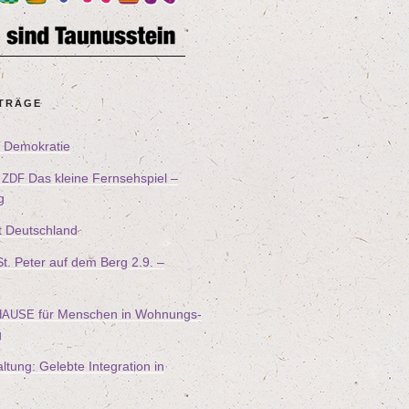
ITRÄGE
ür Demokratie
–
Das klei­ne Fern­seh­spiel –
ZDF
g
t Deutschland
n St. Peter auf dem Berg
2
.
9
. –
für Men­schen in Woh­nungs­
HAUSE
g
l­tung: Geleb­te Inte­gra­ti­on in