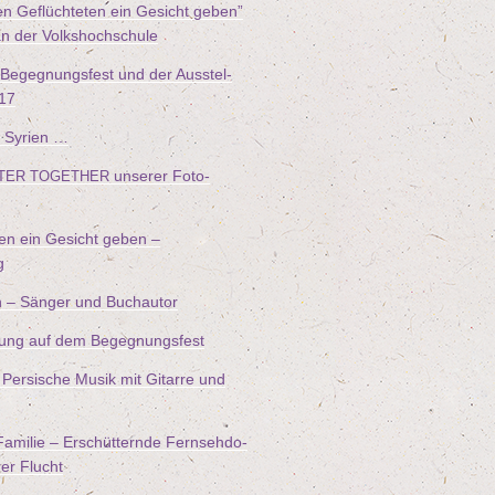
n Geflüch­te­ten ein Gesicht geben”
an der Volkshochschule
 Begeg­nungs­fest und der Aus­stel­
17
 Syrien …
unse­rer Foto-
TER
TOGETHER
ten ein Gesicht geben –
g
n – Sän­ger und Buchautor
füh­rung auf dem Begegnungsfest
Per­si­sche Musik mit Gitar­re und
ami­lie – Erschüt­tern­de Fern­seh­do­
hrer Flucht