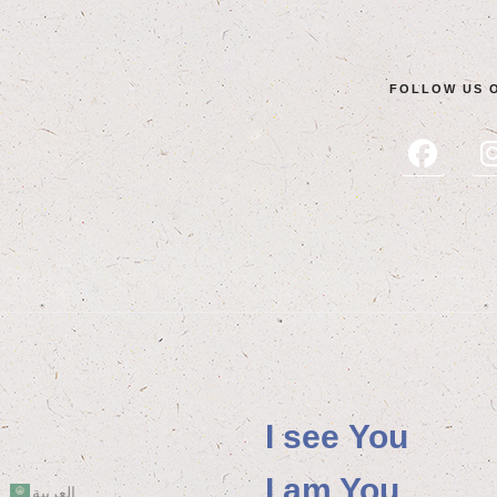
FOL­LOW US 
I see You
I am You
العربية