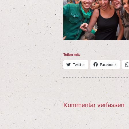
Tei­len mit:
Twit­ter
Face­book
Kommentar verfassen