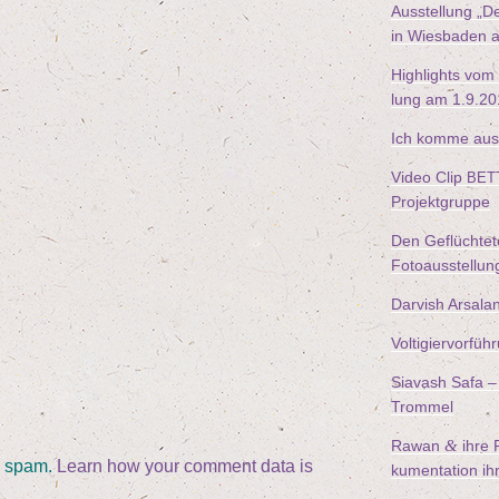
Aus­stel­lung
„
De
in Wies­ba­den 
High­lights vom
lung am
1
.
9
.
20
Ich kom­me aus
Video Clip
BET
Projektgruppe
Den Geflüch­te­
Fotoausstellun
Dar­vish Arsala
Vol­ti­gier­vor­
Sia­vash Safa – 
Trommel
&
Rawan
ihre F
e spam.
Learn how your comment data is
ku­men­ta­ti­on i