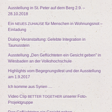
Aus­stel­lung in St. Peter auf dem Berg
2
.
9
. –
28
.
10
.
2018
Ein
für Men­schen in Woh­nungs­not –
NEUES
ZUHAUSE
Einladung
Dia­log-Ver­an­stal­tung: Geleb­te Inte­gra­ti­on in
Taunusstein
Aus­stel­lung
„
Den Geflüch­te­ten ein Gesicht geben” in
Wies­ba­den an der Volkshochschule
High­lights vom Begeg­nungs­fest und der Aus­stel­lung
am
1
.
9
.
2017
Ich kom­me aus Syrien …
Video Clip
unse­rer Foto-
BETTER
TOGETHER
Projektgruppe