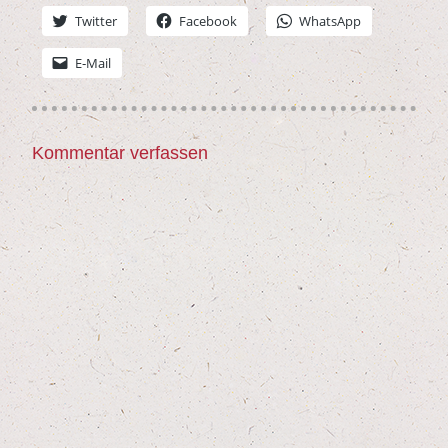
Twit­ter
Face­book
Whats­App
E‑Mail
Kommentar verfassen