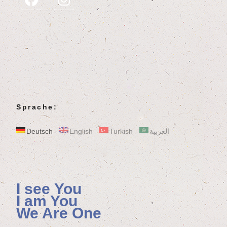
Sprache:
Deutsch
English
Turkish
العربية
I see You
I am You
We Are One