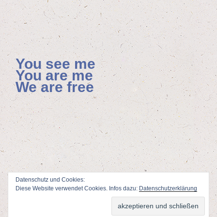
You see me
You are me
We are free
Datenschutz und Cookies:
Diese Website verwendet Cookies. Infos dazu:
Datenschutzerklärung
ViSdP: Florian Hoenisch, Mainzer Allee 4, 65232 Taunusstein
Webdesign & Adminstration: Peter Wolf
www.fotodesign-wolf.de