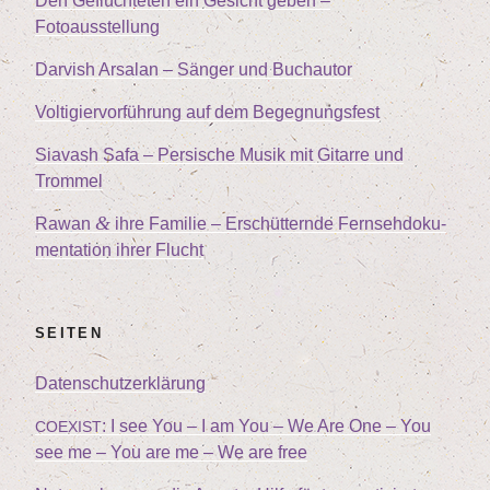
Den Geflüch­te­ten ein Gesicht geben –
Fotoausstellung
Dar­vish Arsalan – Sän­ger und Buchautor
Vol­ti­gier­vor­füh­rung auf dem Begegnungsfest
Sia­vash Safa – Per­si­sche Musik mit Gitar­re und
Trommel
&
Rawan
ihre Fami­lie – Erschüt­tern­de Fern­seh­do­ku­
men­ta­ti­on ihrer Flucht
SEI­TEN
Daten­schutz­er­klä­rung
: I see You – I am You – We Are One – You
COEXIST
see me – You are me – We are free