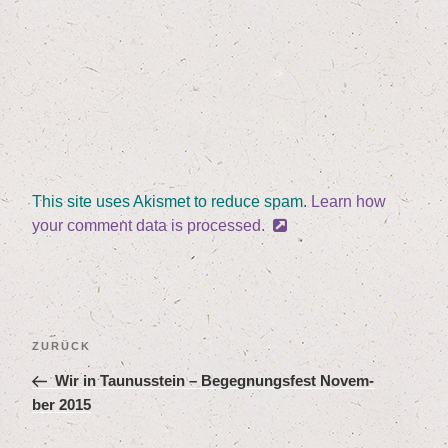
This site uses Akismet to reduce spam.
Learn how
your comment data is processed.
Beitragsnavigation
Vorheriger
ZURÜCK
Beitrag
Wir in Tau­nus­stein – Begeg­nungs­fest Novem­
ber
2015