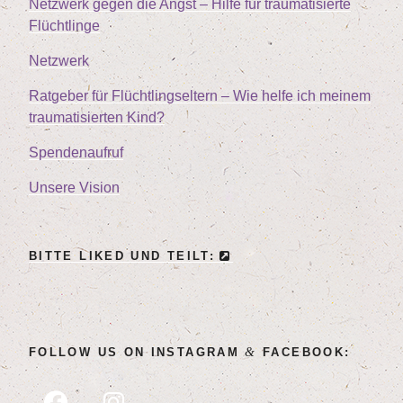
Netz­werk gegen die Angst – Hil­fe für trau­ma­ti­sier­te
Flüchtlinge
Netz­werk
Rat­ge­ber für Flücht­lings­el­tern – Wie hel­fe ich mei­nem
trau­ma­ti­sier­ten Kind?
Spen­den­auf­ruf
Unse­re Vision
BIT­TE LIK­ED UND TEILT:
&
FOL­LOW US ON INSTA­GRAM
FACEBOOK: