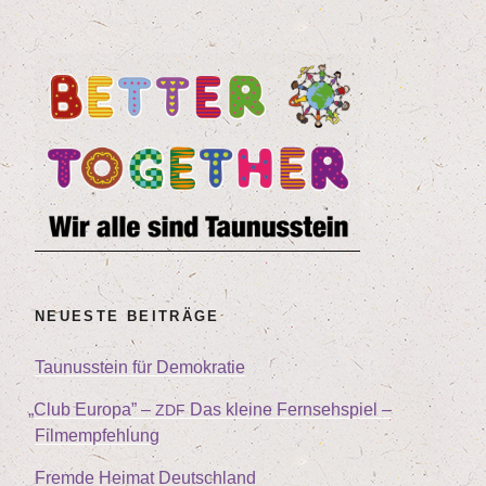
NEU­ES­TE BEITRÄGE
Tau­nus­stein für Demokratie
„
Club Euro­pa” –
Das klei­ne Fern­seh­spiel –
ZDF
Filmempfehlung
Frem­de Hei­mat Deutschland