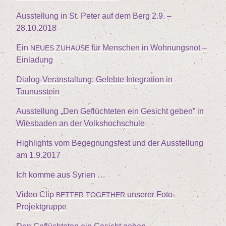
Aus­stel­lung in St. Peter auf dem Berg
2
.
9
. –
28
.
10
.
2018
Ein
für Men­schen in Woh­nungs­not –
NEUES
ZUHAUSE
Einladung
Dia­log-Ver­an­stal­tung: Geleb­te Inte­gra­ti­on in
Taunusstein
Aus­stel­lung
„
Den Geflüch­te­ten ein Gesicht geben” in
Wies­ba­den an der Volkshochschule
High­lights vom Begeg­nungs­fest und der Aus­stel­lung
am
1
.
9
.
2017
Ich kom­me aus Syrien …
Video Clip
unse­rer Foto-
BETTER
TOGETHER
Projektgruppe