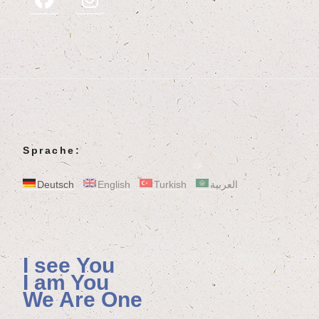
Sprache:
Deutsch
English
Turkish
العربية
I see You
I am You
We Are One