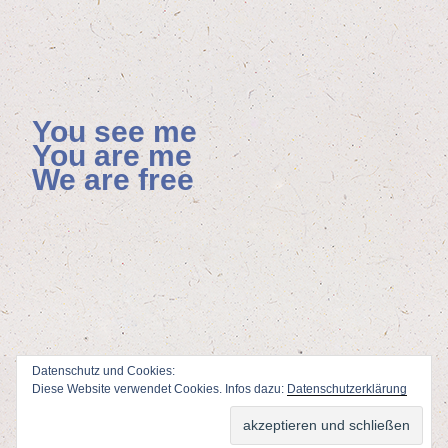
You see me
You are me
We are free
Datenschutz und Cookies:
Diese Website verwendet Cookies. Infos dazu:
Datenschutzerklärung
ViSdP: Florian Hoenisch, Mainzer Allee 4, 65232 Taunusstein
Webdesign & Adminstration: Peter Wolf
www.fotodesign-wolf.de