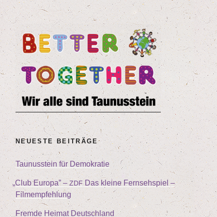
NEU­ES­TE BEITRÄGE
Tau­nus­stein für Demokratie
„
Club Euro­pa” –
Das klei­ne Fern­seh­spiel –
ZDF
Filmempfehlung
Frem­de Hei­mat Deutschland