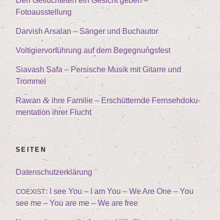
Den Geflüch­te­ten ein Gesicht geben –
Fotoausstellung
Dar­vish Arsalan – Sän­ger und Buchautor
Vol­ti­gier­vor­füh­rung auf dem Begegnungsfest
Sia­vash Safa – Per­si­sche Musik mit Gitar­re und
Trommel
&
Rawan
ihre Fami­lie – Erschüt­tern­de Fern­seh­do­ku­
men­ta­ti­on ihrer Flucht
SEI­TEN
Daten­schutz­er­klä­rung
: I see You – I am You – We Are One – You
COEXIST
see me – You are me – We are free