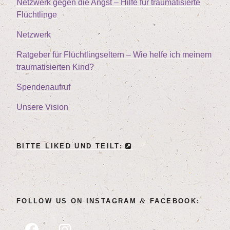
Netz­werk gegen die Angst – Hil­fe für trau­ma­ti­sier­te
Flüchtlinge
Netz­werk
Rat­ge­ber für Flücht­lings­el­tern – Wie hel­fe ich mei­nem
trau­ma­ti­sier­ten Kind?
Spen­den­auf­ruf
Unse­re Vision
BIT­TE LIK­ED UND TEILT:
&
FOL­LOW US ON INSTA­GRAM
FACEBOOK: