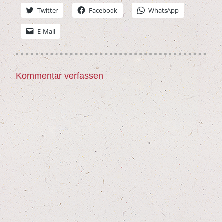
Twit­ter
Face­book
Whats­App
E‑Mail
Kommentar verfassen