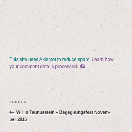
This site uses Akismet to reduce spam.
Learn how
your comment data is processed.
Beitragsnavigation
Vorheriger
ZURÜCK
Beitrag
Wir in Tau­nus­stein – Begeg­nungs­fest Novem­
ber
2015