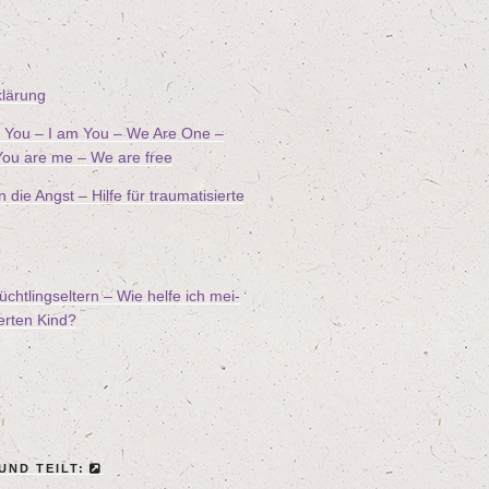
klä­rung
ee You – I am You – We Are One –
ou are me – We are free
ie Angst – Hil­fe für trau­ma­ti­sier­te
ücht­lings­el­tern – Wie hel­fe ich mei­
ier­ten Kind?
 UND TEILT: