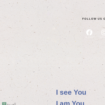
FOL­LOW US 
I see You
I am You
العربية