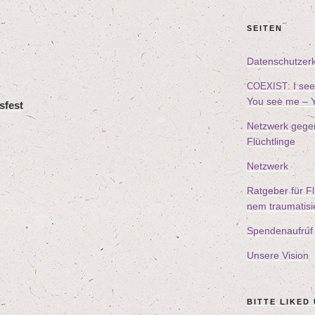
SEI­TEN
Daten­schutz­er­
: I s
COEXIST
You see me – Y
­fest
Netz­werk gegen d
Flüchtlinge
Netz­werk
Rat­ge­ber für Fl
nem trau­ma­ti­s
Spen­den­auf­ruf
Unse­re Vision
BIT­TE LIK­ED