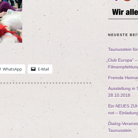
NEU­ES­TE BE
Tau­nus­stein f
„
Club Euro­pa” 
Filmempfehlun
Whats­App
E‑Mail
Frem­de Hei­ma
Aus­stel­lung i
28
.
10
.
2018
Ein
NEUES
ZU
not – Einladun
Dia­log-Ver­an­sta
Taunusstein