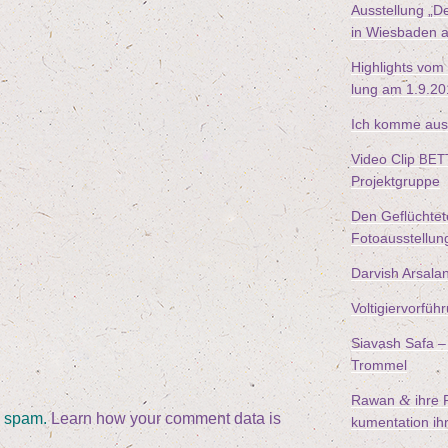
Aus­stel­lung
„
De
in Wies­ba­den 
High­lights vom
lung am
1
.
9
.
20
Ich kom­me aus
Video Clip
BET
Projektgruppe
Den Geflüch­te­
Fotoausstellun
Dar­vish Arsala
Vol­ti­gier­vor­
Sia­vash Safa – 
Trommel
&
Rawan
ihre F
e spam.
Learn how your comment data is
ku­men­ta­ti­on i