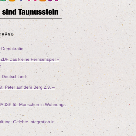
ITRÄGE
ür Demokratie
–
Das klei­ne Fern­seh­spiel –
ZDF
g
t Deutschland
n St. Peter auf dem Berg
2
.
9
. –
für Men­schen in Woh­nungs­
HAUSE
g
l­tung: Geleb­te Inte­gra­ti­on in