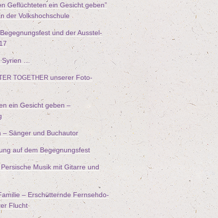
n Geflüch­te­ten ein Gesicht geben”
an der Volkshochschule
 Begeg­nungs­fest und der Aus­stel­
17
 Syrien …
unse­rer Foto-
TER
TOGETHER
ten ein Gesicht geben –
g
n – Sän­ger und Buchautor
füh­rung auf dem Begegnungsfest
Per­si­sche Musik mit Gitar­re und
ami­lie – Erschüt­tern­de Fern­seh­do­
hrer Flucht