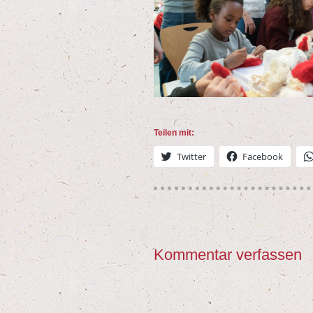
Tei­len mit:
Twit­ter
Face­book
Kommentar verfassen