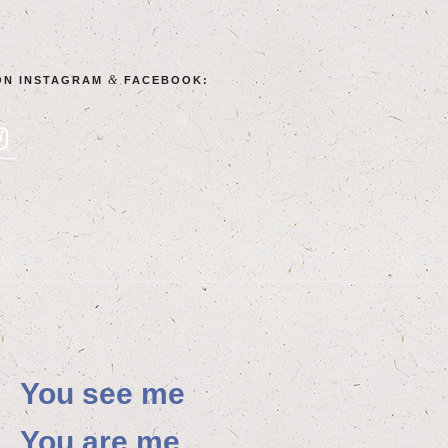
&
ON INSTA­GRAM
FACEBOOK:
You see me
You are me