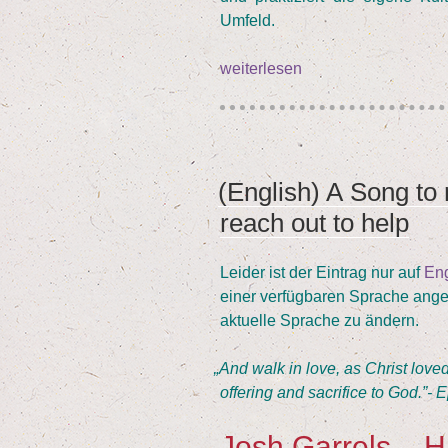
Umfeld.
weiterlesen
„
Anmer­
kun­
gen
eines
(Eng­lish) A Song to
Ange­
VERÖFFENTLICHT
kom­
AM
reach out to help
me­
nen“
Lei­der ist der Ein­trag nur auf
Eng
einer ver­füg­ba­ren Spra­che ange
aktu­el­le Spra­che zu ändern.
„
And walk in love, as Christ loved
offe­ring and sacri­fice to God.”- 
Josh Gar­rels – H