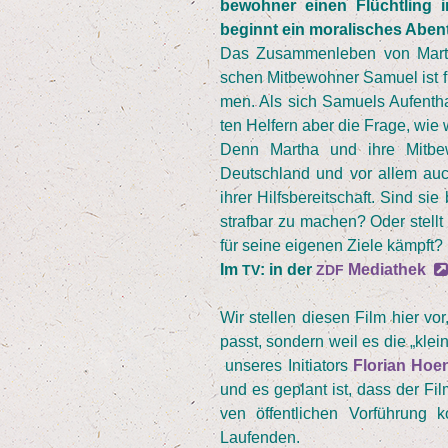
be­woh­ner einen Flücht­ling 
beginnt ein mora­li­sches Aben
Das Zusam­men­le­ben von Mar­t
schen Mit­be­woh­ner Samu­el ist 
men. Als sich Samu­els Auf­ent­hal
ten Hel­fern aber die Fra­ge, wie 
Denn Mar­tha und ihre Mit­be­w
Deutsch­land und vor allem au
ihrer Hilfs­be­reit­schaft. Sind sie
straf­bar zu machen? Oder stellt 
für sei­ne eige­nen Zie­le kämpft?
Im
: in der
Media­thek
TV
ZDF
Wir stel­len die­sen Film hier vo
passt, son­dern weil es die
„
klei
unse­res Initia­tors
Flo­ri­an Hoe
und es geplant ist, dass der Film
ven öffent­li­chen Vor­füh­ru
Laufenden.