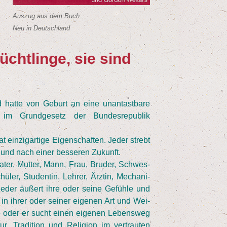
Aus­zug aus dem Buch:
Neu in Deutschland
ücht­lin­ge, sie sind
t­te von Geburt an eine unan­tast­ba­re
 Grund­ge­setz der Bun­des­re­pu­blik
 ein­zig­ar­ti­ge Eigen­schaf­ten. Jeder strebt
und nach einer bes­se­ren Zukunft.
ter, Mut­ter, Mann, Frau, Bru­der, Schwes­
ü­ler, Stu­den­tin, Leh­rer, Ärz­tin, Mecha­ni­
d jeder äußert ihre oder sei­ne Gefüh­le und
n ihrer oder sei­ner eige­nen Art und Wei­
ie oder er sucht einen eige­nen Lebens­weg
ur, Tra­di­ti­on und Reli­gi­on im ver­trau­ten