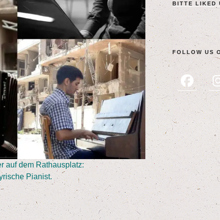
BIT­TE LIK­ED
FOL­LOW US 
ber auf dem Rathausplatz:
yri­sche Pianist.