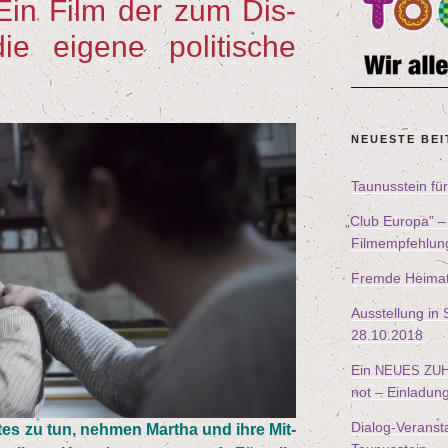
Ein Film der zum Dis­
ie eige­ne poli­ti­sche
NEU­ES­TE BE
Tau­nus­stein f
„
Club Euro­pa” 
Filmempfehlun
Frem­de Hei­ma
Aus­stel­lung i
28
.
10
.
2018
Ein
NEUES
ZU
not – Einladun
Dia­log-Ver­an­sta
s zu tun, neh­men Mar­tha und ihre Mit­