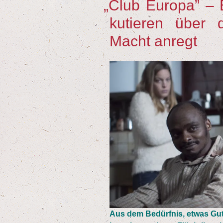
„
Club Euro­pa” – 
ku­tie­ren über d
Macht anregt
Aus dem Bedürf­nis, etwas Gute