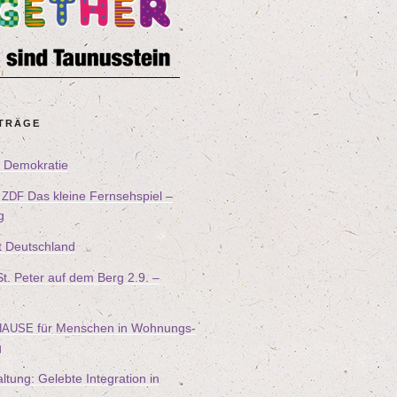
ITRÄGE
ür Demokratie
–
Das klei­ne Fern­seh­spiel –
ZDF
g
t Deutschland
n St. Peter auf dem Berg
2
.
9
. –
für Men­schen in Woh­nungs­
HAUSE
g
l­tung: Geleb­te Inte­gra­ti­on in