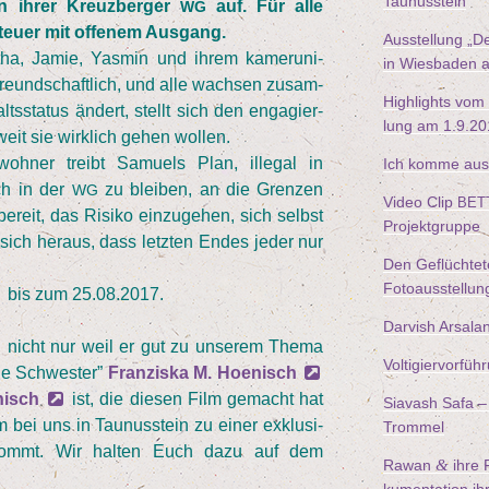
Taunusstein
in ihrer Kreuz­ber­ger
auf. Für alle
WG
­teu­er mit offe­nem Ausgang.
Aus­stel­lung
„
De
ha, Jamie, Yas­min und ihrem kame­ru­ni­
in Wies­ba­den 
freund­schaft­lich, und alle wach­sen zusam­
High­lights vom
ts­sta­tus ändert, stellt sich den enga­gier­
lung am
1
.
9
.
20
weit sie wirk­lich gehen wollen.
oh­ner treibt Samu­els Plan, ille­gal in
Ich kom­me aus
ch in der
zu blei­ben, an die Gren­zen
WG
Video Clip
BET
 bereit, das Risi­ko ein­zu­ge­hen, sich selbst
Projektgruppe
sich her­aus, dass letz­ten Endes jeder nur
Den Geflüch­te­
Fotoausstellun
bis zum
25
.
08
.
2017
.
Dar­vish Arsala
r, nicht nur weil er gut zu unse­rem The­ma
Vol­ti­gier­vor­
­ne Schwes­ter”
Fran­zis­ka M. Hoe­nisch
­nisch
ist, die die­sen Film gemacht hat
Sia­vash Safa – 
 bei uns in Tau­nus­stein zu einer exklu­si­
Trommel
ng kommt. Wir hal­ten Euch dazu auf dem
&
Rawan
ihre F