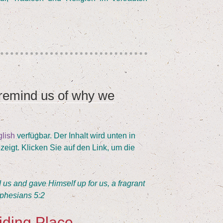
 remind us of why we
­lish
ver­füg­bar. Der Inhalt wird unten in
­zeigt. Kli­cken Sie auf den Link, um die
 us and gave Hims­elf up for us, a fra­grant
Ephe­si­ans
5
:
2
iding Place