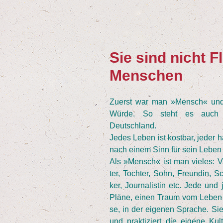
Sie sind nicht Fl
Menschen
Zuerst war man »Mensch« und ha
Wür­de. So steht es auch im
Deutschland.
Jedes Leben ist kost­bar, jeder hat
nach einem Sinn für sein Leben 
Als »Mensch« ist man vie­les: Va
ter, Toch­ter, Sohn, Freun­din, Sch
ker, Jour­na­lis­tin etc. Jede un
Plä­ne, einen Traum vom Leben i
se, in der eige­nen Spra­che. S
und prak­ti­ziert die eige­ne Kul­t