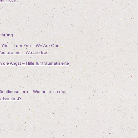
hrer Flucht
klä­rung
ee You – I am You – We Are One –
ou are me – We are free
ie Angst – Hil­fe für trau­ma­ti­sier­te
ücht­lings­el­tern – Wie hel­fe ich mei­
ier­ten Kind?