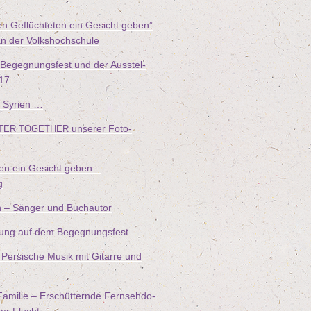
n Geflüch­te­ten ein Gesicht geben”
an der Volkshochschule
 Begeg­nungs­fest und der Aus­stel­
17
 Syrien …
unse­rer Foto-
TER
TOGETHER
ten ein Gesicht geben –
g
n – Sän­ger und Buchautor
füh­rung auf dem Begegnungsfest
Per­si­sche Musik mit Gitar­re und
ami­lie – Erschüt­tern­de Fern­seh­do­