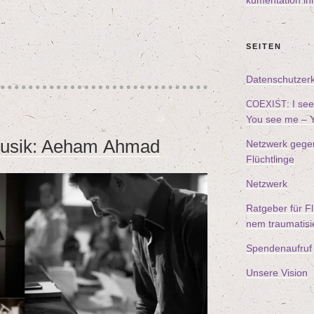
ku­men­ta­ti­on i
SEI­TEN
Daten­schutz­er­
: I s
COEXIST
You see me – Y
ve­mu­sik: Aeham Ahmad
Netz­werk gegen d
Flüchtlinge
Netz­werk
Rat­ge­ber für Fl
nem trau­ma­ti­s
Spen­den­auf­ruf
Unse­re Vision