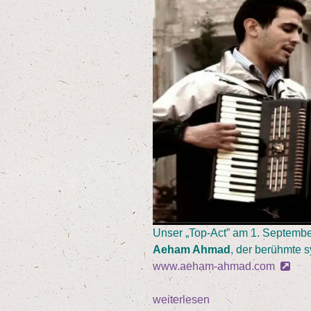
lung“
Unser
„
Top-Act” am
1
. Sep­tem­
Aeham Ahmad
, der berühm­te s
www.aeham-ahmad.com
weiterlesen