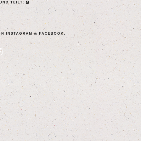
 UND TEILT:
&
ON INSTA­GRAM
FACEBOOK: